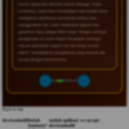
menawarkan panduan tentang cara mudah mengelola
akun, seperti beralih cepat antara kategori permainan
atau memeriksa riwayat aktivitas secara teratur.
Jangan lupa, akses update terbaru untuk menikmati
permainan baru dan fitur-fitur menarik!
‹
›
Back to top
dewicasino88
butuh
unduh aplikasi
we accept
bantuan?
dewicasino88
hubungi
kami
dewicasino88
SLOT
Direktorat Jenderal
hubungi
ikuti kami di
dewicasino88