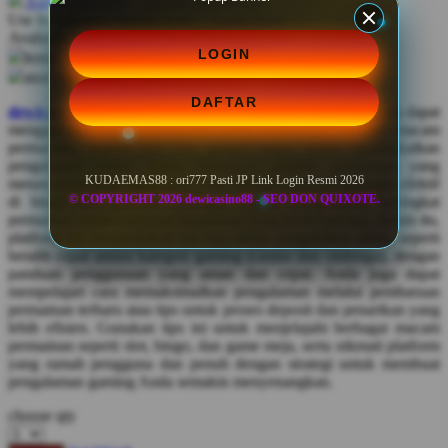
Earn
1.000.000
-
100.000.000
Bonus
Use Installment Options from
.
Laarn more
Q
Available for :
LOGIN
home delivery
QV Baby
store pickup
DAFTAR
dewicasino88
Setelah Anda mendaftar sebagai anggota, Anda dapat
R
menggunakan tips yang tersedia untuk menavigasi berbagai macam
permainan, seperti slot dan games meja, untuk meningkatkan
Real Shades
pengalaman online Anda. Misalnya, pilihlah permainan yang
KUDAEMAS88 : ori777 Pasti JP Link Login Resmi 2026
menawarkan poin tinggi atau coba strategi untuk penggunaan efektif
Red Castle
© COPYRIGHT 2026 dewicasino88 - SEO DON QUIXOTE.
di bingo dan taruhan olahraga, seperti menganalisis peringkat
permainan untuk membuat keputusan yang lebih hati-hati. Selain itu,
Ribbon Madness
platform ini menyediakan ten tips untuk pengelolaan akun, seperti
beralih cepat antara kategori gaming (casino dan olahraga), dengan
S
panduan penggunaan yang aman dan cepat. Anda juga dapat
mempelajari cara memaksimalkan pengalaman melalui pembaruan
Sebamed
permainan terbaru atau tips untuk proses deposit dan penarikan yang
lebih efisien. Gunakan tips ini untuk menjelajahi berbagai macam
Silver Cross
permainan seperti slot, bingo, dan game meja, serta nikmati platform
yang ramah pengguna dan penuh dengan strategi untuk membuat
Simply Idea
pengalaman gaming Anda semakin menyenangkan.
Skip Hop
choose qty
Spectra