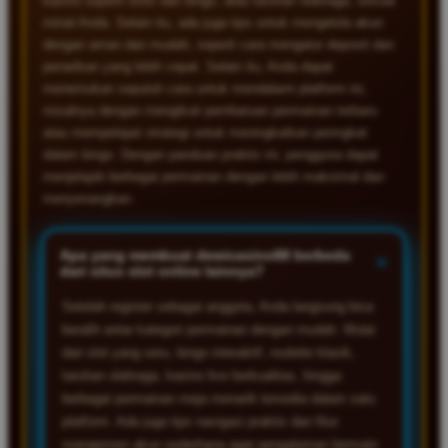
kasino seperti slots dan bingo, atau taruhan olahraga, sesuai
minat Anda. Selain itu, ada juga tips untuk mengelola akun
dengan aman dan mudah, seperti cara mengatur deposit dan
penarikan yang lebih cepat. Selain itu, Anda dapat
menemukan sepuluh cara untuk mendalami platform ini,
misalnya dengan mengikuti pembaruan permainan terbaru
atau mempelajari strategi untuk meningkatkan peringkat
dalam bingo. Dengan panduan praktis ini, pengguna dapat
menjelajah berbagai permainan dengan lebih maksimal dan
menyenangkan.
Apa yang membuat dewicasino88 berbeda
+
dari situs slot online lainnya?
Setelah register sebagai anggota, Anda langsung bisa
beralih antar kategori permainan dengan mudah. Mulai
dari slot yang seru, bingo interaktif, roulette klasik,
taruhan olahraga, kasino live berkualitas, hingga
berbagai permainan meja menarik tersedia dalam satu
platform. Ada juga tips navigasi praktis dan fitur
manajemen akun sederhana agar pengalaman bermain