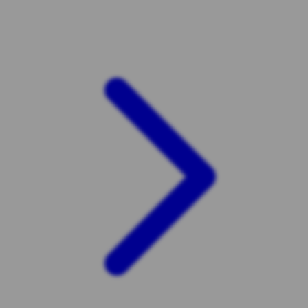
Twistshake
TY Toys
U
V
Veja
Vitaflow
Vtech
W
Waterland
Wellness