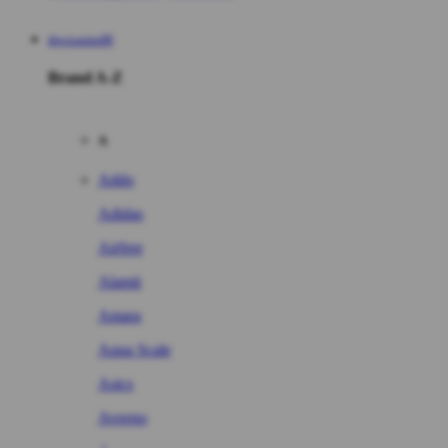
dewicasino88
Brand A-Z
A
Addo
Adidas
Airfree
Alamii
Amara
Aqua Scale
Asics
Aveeno