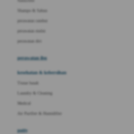
Sunscreen
London Taxi
Shampo & Sabun
Love To Dream
perawatan rambut
perawatan mulut
M
perawatan diri
Magformers
Mama's Choice
perawatan ibu
Mamas&Papas
kesehatan & kebersihan
Mamaway
Tissue basah
Maxi Cosi
Laundry & Cleaning
Megabloks
Medical
Micro
Air Purifier & Humidifier
MiDeer
Mimi & Lula
potty