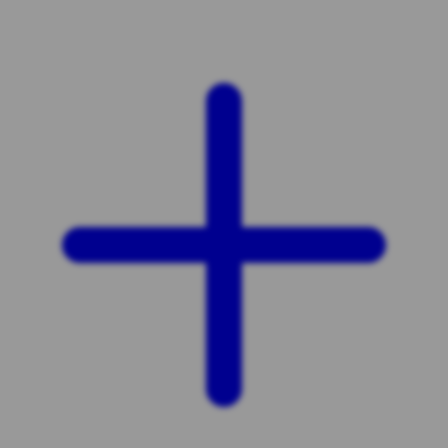
X
Xootz
Y
Yamatoya
Z
Zaxy
Zoggs
0-9
4Moms
59S