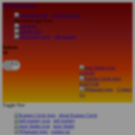
lewati ke Konten
download apps
download app from:
gift registry
Bahasa
ID
LOGIN
DAFTAR
Contact
Us
Toggle Nav
about Kanmo Circle
gift registry
store finder
contact us