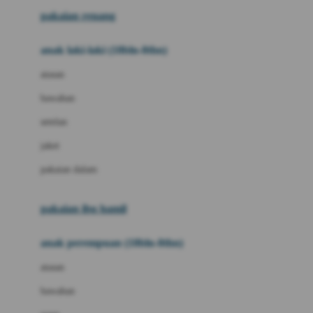
Buggygear
pakaian renang
Bumkins
anak laki-laki (18bln-8thn)
C
atasan
Cetaphil
bawahan
Chicco
setelan
Childlife
jaket
Clevamama
pakaian dalam
Cocolatte
Cottonseeds
pakaian ibu hamil
Cozy N Safe
anak perempuan (18bln-8thn)
Crane
atasan
Cybex
bawahan
D