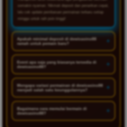
semakin nyaman. Nikmati deposit dan penarikan cepat,
lalu cek update pembaruan permainan terbaru setiap
minggu untuk raih poin tinggi!
Apakah minimal deposit di dewicasino88
+
ramah untuk pemain baru?
Platform ini menyediakan beragam pilihan permainan
online untuk Anda nikmati, mulai dari digital slots dan
Event apa saja yang biasanya tersedia di
+
dewicasino88?
bingo hingga table games dan sports-related gaming.
Sebagai contoh, selain mengakses beragam pilihan
Setelah mendaftar, anggota dapat menggunakan tips
game yang tersedia, Anda juga dapat mempelajari
untuk menavigasi berbagai permainan kasino, slot,
Mengapa variasi permainan di dewicasino88
strategize untuk meningkatkan peluang bermain seperti
+
menjadi salah satu keunggulannya?
bingo, dan taruhan olahraga di platform ini. Misalnya,
menganalisis peringkat permainan untuk membuat
para pemain bisa memilih permainan yang memiliki poin
keputusan lebih hati-hati dalam taruhan olahraga. Cara
Platform ini memungkinkan kamu untuk menjelajahi
tinggi atau strategi seperti menganalisis peringkat
ini dapat membantu Anda lebih menikmati pengalaman
berbagai macam permainan online, seperti slot, bingo,
Bagaimana cara memulai bermain di
permainan dalam kategori olahraga untuk membuat
+
berpartisipasi dalam berbagai macam event olahraga.
dewicasino88?
dan berbagai jenis permainan meja. Misalnya, kamu
keputusan yang lebih hati-hati. Selain itu, pengguna
Selain itu, platform ini menawarkan tips untuk
bisa mencoba slot dengan hadiah-hadiah menarik atau
dapat mengakses tips tentang cara mendaftar gratis
Setelah daftar akun selesai, kamu bisa menggunakan
manajemen akun yang efektif, seperti beralih dengan
menantang dirimu dalam game bingo dengan strategi