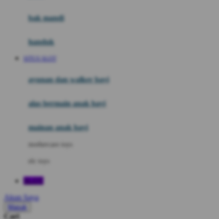
Mini Monkey
Moby
bak mandi
Momami
handuk
Mothercare
SITUS SLOT
Mustela
ayunan dan walker bayi
My Buddy Tag
My K
alas bermain anak bayi
N
mainan anak bayi
Naif
mothercare toys
Nike
elc toys
Nordic Natural
SLOT
Nuby
Akun Saya
Nuna
Masuk
Cari