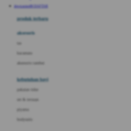
Awan
dewicasino88 DAFTAR
Azetabio
produk terbaru
B
aksesoris
Baabaasheepz
tas
Babiators
kacamata
Baby Dove
aksesoris rambut
Baby Jogger
Baby Rovega
kebutuhan bayi
Babybee
pakaian tidur
Banana Boat
set & terusan
Banz
piyama
Barbie
bodysuits
Beaba