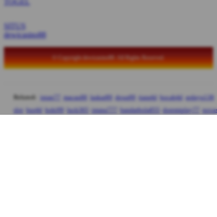
© Copyright dewicasino88. All Rights Reserved.
Related:
intan77
macau88
laskar89
dewa99
tiara4d
bocah4d
sedayu138
slot
bus4d
hoki99
luck365
istana777
bandarbola855
doremiplay77
nova