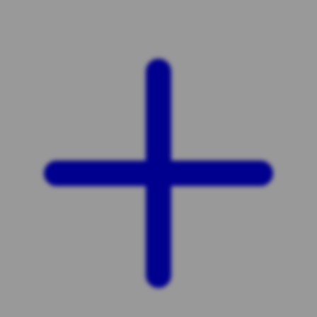
X
Xootz
Y
Yamatoya
Z
Zaxy
Zoggs
0-9
4Moms
59S