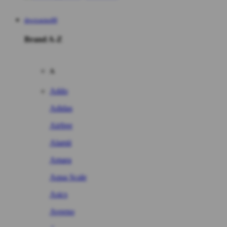
dewicasino88
Brand A-Z
A
Addo
Adidas
Airfree
Alamii
Amara
Aqua Scale
Asics
Aveeno