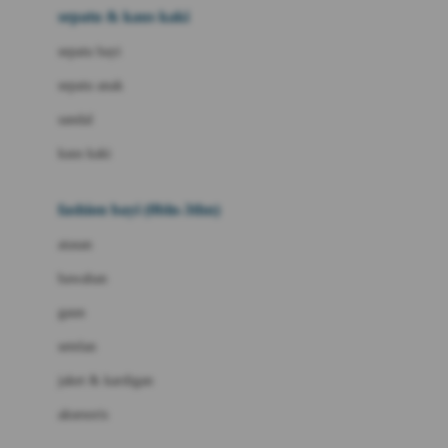
Beauty Barn
sepatu & kaus kaki
Bio Oil
sepatu bayi
Biolane
sepatu anak
Bite Fighters
sandal
Bizzi Growin
kaus kaki
Blackmores
fashion bayi (0bln-3thn)
Blooming Marvellous
atasan
Bonnels
bawahan
Bravado
gaun
Bruder
setelan
Brush Baby
jaket & kardigan
Buds Organics
aksesoris
Bugaboo