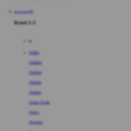
dewicasino88
Brand A-Z
A
Addo
Adidas
Airfree
Alamii
Amara
Aqua Scale
Asics
Aveeno