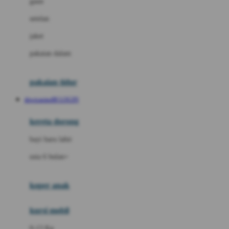
gaun
Dae Organics
setelan
Docare
jaket
Doona
pakaian dalam
Down To Earth
Drew
pakaian tidur
Dr. Brown's
dewicasino88 LOGIN
E
kereta dorong
ELC
bayi baru lahir
Ergobaby
usia 6 bulan+
Expert Care
koper anak
Ezyroller
kursi mobil
F
0-13 Kg