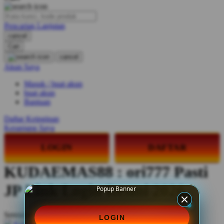
O
Pencarian Lanjutan
Oh Ma Grain
cancel
Okiedog
Cari
cancel
P
Akun Saya
Masuk / buat akun
Peachy
buat akun
Phil & Ted's
Bantuan
Philips Avent
Daftar Keinginan
Keranjang Saya
Pigeon
LOGIN
DAFTAR
Playgro
KUDAEMAS88 : ori777 Pasti
Poled Global
JP Link Login Resmi 2026
Ponycycle
Puma
Serendah
Rp 10.000
LOGIN
Pureats