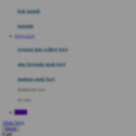
Mini Monkey
Moby
bak mandi
Momami
handuk
Mothercare
SITUS SLOT
Mustela
ayunan dan walker bayi
My Buddy Tag
My K
alas bermain anak bayi
N
mainan anak bayi
Naif
mothercare toys
Nike
elc toys
Nordic Natural
SLOT
Nuby
Akun Saya
Nuna
Masuk
Cari