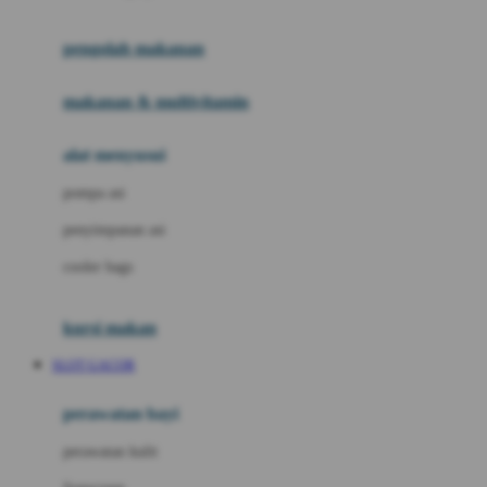
Joie
pengolah makanan
Joolz
Jujube
makanan & multivitamin
K
alat menyusui
Kiddycuts
pompa asi
Kumon
penyimpanan asi
L
cooler bags
Leapfrog
kursi makan
Leclerc
SLOT GACOR
Lee Vierra
Lillebaby
perawatan bayi
Little Bird Told Me
perawatan kulit
Little Miss Janis