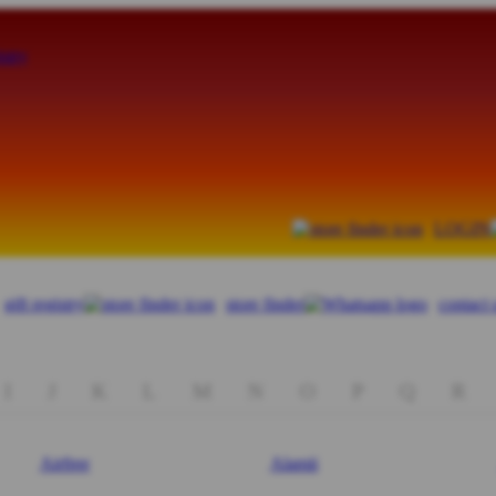
istry
LOGIN
gift registry
store finder
contact 
I
J
K
L
M
N
O
P
Q
R
Airfree
Alamii