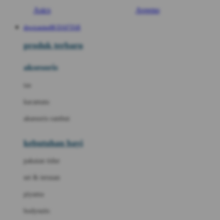
Asics
Aveeno
dewicasino88 DAFTAR
produk terbaru
aksesoris
tas
kacamata
aksesoris rambut
kebutuhan bayi
pakaian tidur
set & terusan
piyama
bodysuits