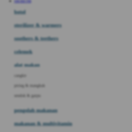
SBOBET88
botol
sterilizer & warmers
soothers & teethers
celemek
alat makan
cangkir
piring & mangkuk
sendok & garpu
pengolah makanan
makanan & multivitamin