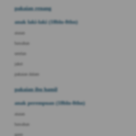
pakaian renang
anak laki-laki (18bln-8thn)
atasan
bawahan
setelan
jaket
pakaian dalam
pakaian ibu hamil
anak perempuan (18bln-8thn)
atasan
bawahan
gaun