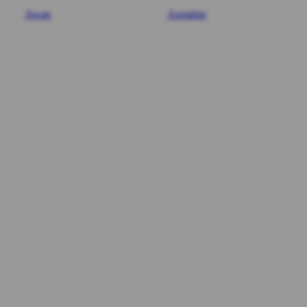
Awan
Azetabio