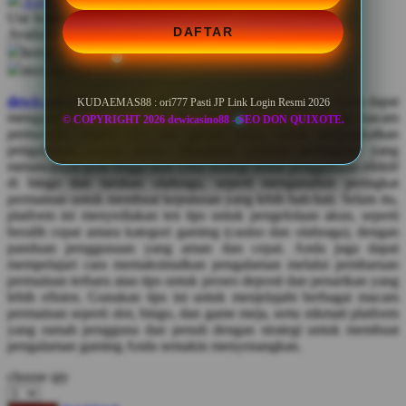
Earn
1.000.000
-
100.000.000
Bonus
Use Installment Options from
.
Laarn more
Q
DAFTAR
Available for :
home delivery
QV Baby
store pickup
dewicasino88
Setelah Anda mendaftar sebagai anggota, Anda dapat
KUDAEMAS88 : ori777 Pasti JP Link Login Resmi 2026
R
menggunakan tips yang tersedia untuk menavigasi berbagai macam
© COPYRIGHT 2026 dewicasino88 - SEO DON QUIXOTE.
permainan, seperti slot dan games meja, untuk meningkatkan
Real Shades
pengalaman online Anda. Misalnya, pilihlah permainan yang
menawarkan poin tinggi atau coba strategi untuk penggunaan efektif
Red Castle
di bingo dan taruhan olahraga, seperti menganalisis peringkat
permainan untuk membuat keputusan yang lebih hati-hati. Selain itu,
Ribbon Madness
platform ini menyediakan ten tips untuk pengelolaan akun, seperti
beralih cepat antara kategori gaming (casino dan olahraga), dengan
S
panduan penggunaan yang aman dan cepat. Anda juga dapat
mempelajari cara memaksimalkan pengalaman melalui pembaruan
Sebamed
permainan terbaru atau tips untuk proses deposit dan penarikan yang
lebih efisien. Gunakan tips ini untuk menjelajahi berbagai macam
Silver Cross
permainan seperti slot, bingo, dan game meja, serta nikmati platform
yang ramah pengguna dan penuh dengan strategi untuk membuat
Simply Idea
pengalaman gaming Anda semakin menyenangkan.
Skip Hop
choose qty
Spectra