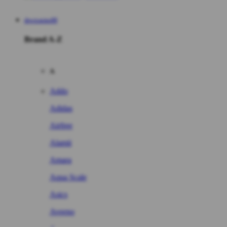
dewicasino88
Brand A-Z
A
Addo
Adidas
Airfree
Alamii
Amara
Aqua Scale
Asics
Aveeno