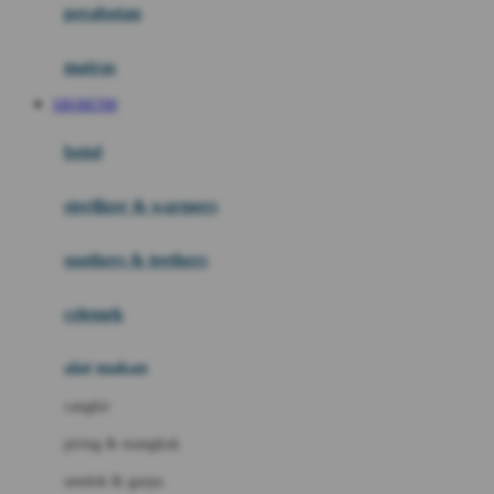
perabotan
Happy Tummy
Hauck
matras
Havaianas
SBOBET88
Hegen
botol
Hot Wheels
sterilizer & warmers
Hybrid
soothers & teethers
I
Inlacta DHA
celemek
Interlac
alat makan
Ivenet
cangkir
J
piring & mangkuk
Jack N Jill
sendok & garpu