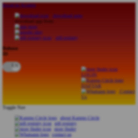
lewati ke Konten
download apps
download app from:
gift registry
Bahasa
ID
LOGIN
DAFTAR
Contact
Us
Toggle Nav
about Kanmo Circle
gift registry
store finder
contact us