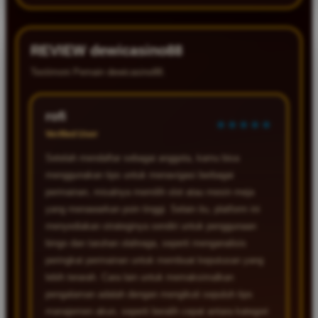
atau melihat promosi terbaru. Platform ini menyediakan
berbagai tips untuk menjelajahi platform. Misalnya,
cepat antara kategori game kasino dan aktivitas terkait
khusus. Selain itu, platform ini juga menyediakan
panduan penggunaan yang aman dan cepat untuk
kamu bisa mencoba strategi baru untuk permainan
olahraga. Anda dapat mengatur akun Anda dengan
pilihan untuk taruhan olahraga, dimana kamu dapat
mengelola akun, beralih antara kategori permainan, dan
bingo atau mempelajari cara menganalisis peringkat
mudah, memeriksa riwayat aktivitas, dan
mengikuti pertandingan favoritmu dan berpartisipasi
REVIEW dewicasino88
melakukan deposit maupun penarikan. Pengguna juga
dalam taruhan olahraga untuk mengambil keputusan
mengoptimalkan pengalaman bermain Anda secara
secara virtual. Untuk pengalaman yang lebih optimal,
bisa mendapatkan bantuan dukungan jika diperlukan.
Testimoni Pemain dewicasino88.
yang lebih tepat. Platform ini juga menyediakan
online. Platform ini juga memberikan informasi terbaru
terdapat tips dan strategi yang bisa kamu gunakan,
informasi tentang cara mengelola poin dan
tentang petunjuk menggunakan fitur-fitur platform dan
seperti mempelajari cara terbaik untuk mengelola
memanfaatkan promosi yang tersedia. Selain itu, kamu
update permainan yang terbaru. Dengan mempelajari
akunmu, mulai dari daftar (register) sebagai anggota
dina
bisa mendapatkan tips untuk navigasi cepat antar
tips dan strategi yang tersedia, Anda dapat
hingga memantau poin atau saldo. Pengguna juga
kategori permainan, seperti dari casino ke olahraga atau
Verified User
memaksimalkan pengalaman bermain dan menjelajahi
dapat dengan mudah beralih antara kategori permainan
sebaliknya. Bagi yang baru bergabung, ada panduan
berbagai macam game yang ditawarkan dengan cara
hanya dalam beberapa klik. Jadi, kamu dapat
mengenai cara daftar dan melakukan deposit serta
yang lebih mudah dan menyenangkan.
menikmati platform ini secara efektif dengan mengikuti
withdrawal dengan aman dan efisien. Dengan
alur penggunaan serta tips yang diberikan, untuk
mempelajari cara-cara ini, kamu akan lebih mudah
pengalaman bermain online yang menyenangkan dan
menikmati beragam game online seperti slot, table
optimal.
games, dan sports betting dengan menciptakan
pengalaman yang menyenangkan dan bermanfaat.