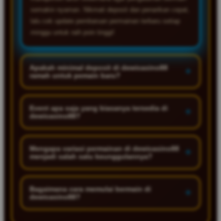
semakin nyaman. Nikmati deposit dan penarikan cepat,
lalu cek update pembaruan permainan terbaru setiap
minggu untuk raih poin tinggi!
Apakah minimal deposit di dewicasino88
+
ramah untuk pemain baru?
Platform ini menyediakan beragam pilihan permainan
online untuk Anda nikmati, mulai dari digital slots dan
Event apa saja yang biasanya tersedia di
+
dewicasino88?
bingo hingga table games dan sports-related gaming.
Sebagai contoh, selain mengakses beragam pilihan
Setelah mendaftar, anggota dapat menggunakan tips
game yang tersedia, Anda juga dapat mempelajari
untuk menavigasi berbagai permainan kasino, slot,
Mengapa variasi permainan di dewicasino88
strategize untuk meningkatkan peluang bermain seperti
+
menjadi salah satu keunggulannya?
bingo, dan taruhan olahraga di platform ini. Misalnya,
menganalisis peringkat permainan untuk membuat
para pemain bisa memilih permainan yang memiliki poin
keputusan lebih hati-hati dalam taruhan olahraga. Cara
Platform ini memungkinkan kamu untuk menjelajahi
tinggi atau strategi seperti menganalisis peringkat
ini dapat membantu Anda lebih menikmati pengalaman
berbagai macam permainan online, seperti slot, bingo,
Bagaimana cara memulai bermain di
permainan dalam kategori olahraga untuk membuat
+
berpartisipasi dalam berbagai macam event olahraga.
dewicasino88?
dan berbagai jenis permainan meja. Misalnya, kamu
keputusan yang lebih hati-hati. Selain itu, pengguna
Selain itu, platform ini menawarkan tips untuk
bisa mencoba slot dengan hadiah-hadiah menarik atau
dapat mengakses tips tentang cara mendaftar gratis
Setelah daftar akun selesai, kamu bisa menggunakan
manajemen akun yang efektif, seperti beralih dengan
menantang dirimu dalam game bingo dengan strategi