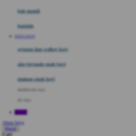
Mini Monkey
Moby
bak mandi
Momami
handuk
Mothercare
SITUS SLOT
Mustela
ayunan dan walker bayi
My Buddy Tag
My K
alas bermain anak bayi
N
mainan anak bayi
Naif
mothercare toys
Nike
elc toys
Nordic Natural
SLOT
Nuby
Akun Saya
Nuna
Masuk
Cari