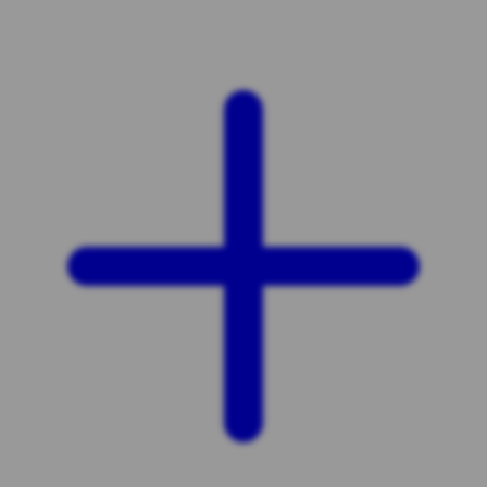
X
Xootz
Y
Yamatoya
Z
Zaxy
Zoggs
0-9
4Moms
59S