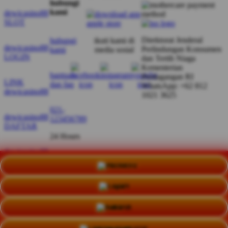
Perlindungan Konsumen
kami
media sosial
LOGIN
dan Tertib Niaga
Kementerian
bantuan
Perdagangan RI
LINK
dan faq
WhatsApp: +62 812
dewicasino88
1021 3625
021-
dewicasino88
123456789
DAFTAR
24 Hours
dewicasino88
LINK
DAFTAR
dewicasino88
PROMO
dewicasino88
TOGEL
LOGIN
SITUS
DAFTAR
dewicasino88