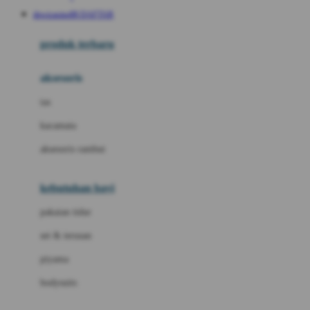
Awan
dewicasino88 DAFTAR
Azetabio
produk terbaru
B
aksesoris
Baabaasheepz
tas
Babiators
kacamata
Baby Dove
aksesoris rambut
Baby Jogger
Baby Rovega
kebutuhan bayi
Babybee
pakaian tidur
Banana Boat
set & terusan
Banz
piyama
Barbie
bodysuits
Beaba