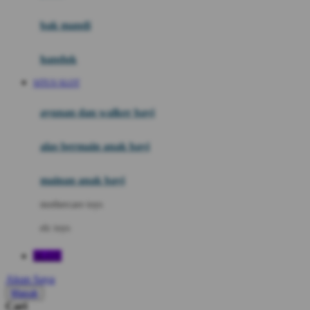
Mini Monkey
Moby
bak mandi
Momami
handuk
Mothercare
SITUS SLOT
Mustela
ayunan dan walker bayi
My Buddy Tag
My K
alas bermain anak bayi
N
mainan anak bayi
Naif
mothercare toys
Nike
elc toys
Nordic Natural
SLOT
Nuby
Akun Saya
Nuna
Masuk
Cari