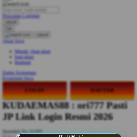
O
Pencarian Lanjutan
Oh Ma Grain
cancel
Okiedog
Cari
cancel
P
Akun Saya
Masuk / buat akun
Peachy
buat akun
Phil & Ted's
Bantuan
Philips Avent
Daftar Keinginan
Keranjang Saya
Pigeon
LOGIN
DAFTAR
Playgro
KUDAEMAS88 : ori777 Pasti
Poled Global
JP Link Login Resmi 2026
Ponycycle
Puma
Serendah
Rp 10.000
Pureats