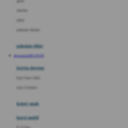
gaun
Dae Organics
setelan
Docare
jaket
Doona
pakaian dalam
Down To Earth
Drew
pakaian tidur
Dr. Brown's
dewicasino88 LOGIN
E
kereta dorong
ELC
bayi baru lahir
Ergobaby
usia 6 bulan+
Expert Care
koper anak
Ezyroller
kursi mobil
F
0-13 Kg