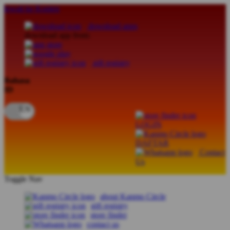
lewati ke Konten
download apps
download app from:
gift registry
Bahasa
ID
LOGIN
DAFTAR
Contact
Us
Toggle Nav
about Kanmo Circle
gift registry
store finder
contact us