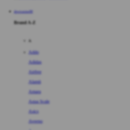
dewicasino88
Brand A-Z
A
Addo
Adidas
Airfree
Alamii
Amara
Aqua Scale
Asics
Aveeno