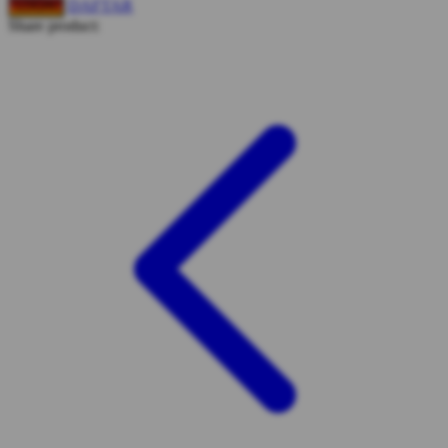
DAFTAR
LOGIN
Squishmallows
Share product:
Starbooks
Stick-O
Stokke
Sudocrem
Sumimo
Sunnylife
Sun-Staches
Swimava
T
Tommee Tippee
Trunki
Tutti Bambini