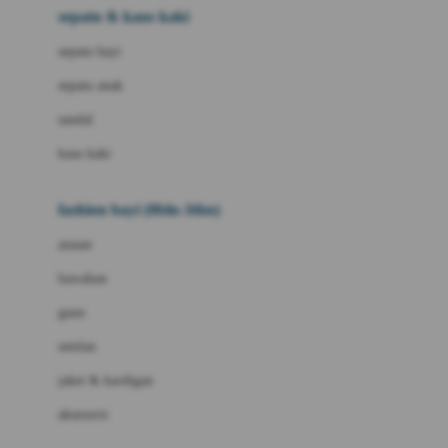
Beauty Barn
sepatu & kaus kaki
Bio Oil
sepatu bayi
Biolane
sepatu anak
Bite Fighters
sandal
Bizzi Growin
kaus kaki
Blackmores
fashion bayi (0bln-3thn)
Blooming Marvellous
atasan
Bonnels
bawahan
Bravado
gaun
Bruder
setelan
Brush Baby
jaket & kardigan
Buds Organics
aksesoris
Bugaboo