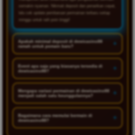
semakin nyaman. Nikmati deposit dan penarikan cepat,
lalu cek update pembaruan permainan terbaru setiap
minggu untuk raih poin tinggi!
Apakah minimal deposit di dewicasino88
+
ramah untuk pemain baru?
Platform ini menyediakan beragam pilihan permainan
online untuk Anda nikmati, mulai dari digital slots dan
Event apa saja yang biasanya tersedia di
+
dewicasino88?
bingo hingga table games dan sports-related gaming.
Sebagai contoh, selain mengakses beragam pilihan
Setelah mendaftar, anggota dapat menggunakan tips
game yang tersedia, Anda juga dapat mempelajari
untuk menavigasi berbagai permainan kasino, slot,
Mengapa variasi permainan di dewicasino88
strategize untuk meningkatkan peluang bermain seperti
+
menjadi salah satu keunggulannya?
bingo, dan taruhan olahraga di platform ini. Misalnya,
menganalisis peringkat permainan untuk membuat
para pemain bisa memilih permainan yang memiliki poin
keputusan lebih hati-hati dalam taruhan olahraga. Cara
Platform ini memungkinkan kamu untuk menjelajahi
tinggi atau strategi seperti menganalisis peringkat
ini dapat membantu Anda lebih menikmati pengalaman
berbagai macam permainan online, seperti slot, bingo,
Bagaimana cara memulai bermain di
permainan dalam kategori olahraga untuk membuat
+
berpartisipasi dalam berbagai macam event olahraga.
dewicasino88?
dan berbagai jenis permainan meja. Misalnya, kamu
keputusan yang lebih hati-hati. Selain itu, pengguna
Selain itu, platform ini menawarkan tips untuk
bisa mencoba slot dengan hadiah-hadiah menarik atau
dapat mengakses tips tentang cara mendaftar gratis
Setelah daftar akun selesai, kamu bisa menggunakan
manajemen akun yang efektif, seperti beralih dengan
menantang dirimu dalam game bingo dengan strategi