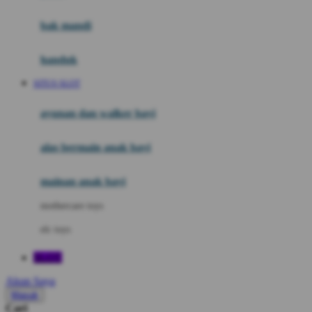
Mini Monkey
Moby
bak mandi
Momami
handuk
Mothercare
SITUS SLOT
Mustela
ayunan dan walker bayi
My Buddy Tag
My K
alas bermain anak bayi
N
mainan anak bayi
Naif
mothercare toys
Nike
elc toys
Nordic Natural
SLOT
Nuby
Akun Saya
Nuna
Masuk
Cari