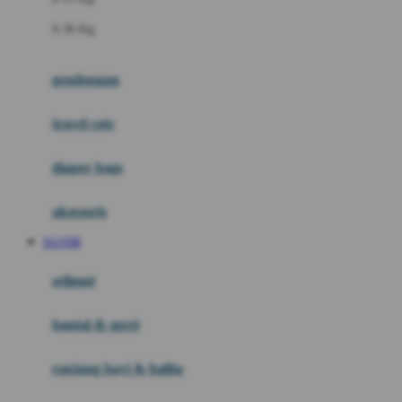
Felt So Sweet
0-36 Kg
Fisher Price
Flipper
gendongan
Friends Of Sally
travel cots
G
diaper bags
Gb
Geko
aksesoris
Graco
SLOT88
Gund
selimut
H
bantal & sprei
Habbie
Haenim
ranjang bayi & balita
Happy Horse