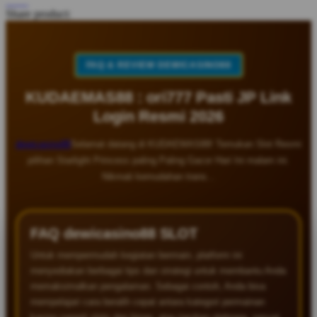
Share product:
FAQ & REVIEW DEWICASINO88
KUDAEMAS88 : ori777 Pasti JP Link
Login Resmi 2026
dewicasino88
Selamat datang di KUDAEMAS88! Temukan Slot Resmi
pilihan Starlight Princess paling Paling Gacor Hari Ini malam ini.
Nikmati kemudahan trans...
FAQ dewicasino88 SLOT
Untuk mempermudah kegiatan bermain, platform ini
menyediakan berbagai tips dan strategi untuk membantu Anda
memaksimalkan pengalaman. Sebagai contoh, Anda bisa
mempelajari cara beralih cepat antara kategori permainan