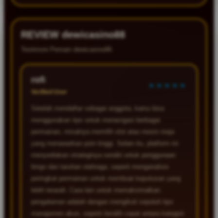
atau melihat promosi terbaru. Platform ini menyediakan
berbagai tips untuk menjelajahi platform. Misalnya,
cepat antara kategori game kasino dan aktivitas terkait
khusus. Selain itu, platform ini juga menyediakan
panduan penggunaan yang aman dan cepat untuk
kamu bisa mencoba strategi baru untuk permainan
olahraga. Anda dapat mengatur akun Anda dengan
pilihan untuk taruhan olahraga, dimana kamu dapat
mengelola akun, beralih antara kategori permainan, dan
bingo atau mempelajari cara menganalisis peringkat
mudah, memeriksa riwayat aktivitas, dan
mengikuti pertandingan favoritmu dan berpartisipasi
REVIEW dewicasino88
melakukan deposit maupun penarikan. Pengguna juga
dalam taruhan olahraga untuk mengambil keputusan
mengoptimalkan pengalaman bermain Anda secara
secara virtual. Untuk pengalaman yang lebih optimal,
bisa mendapatkan bantuan dukungan jika diperlukan.
Testimoni Pemain dewicasino88.
yang lebih tepat. Platform ini juga menyediakan
online. Platform ini juga memberikan informasi terbaru
terdapat tips dan strategi yang bisa kamu gunakan,
informasi tentang cara mengelola poin dan
tentang petunjuk menggunakan fitur-fitur platform dan
seperti mempelajari cara terbaik untuk mengelola
memanfaatkan promosi yang tersedia. Selain itu, kamu
update permainan yang terbaru. Dengan mempelajari
akunmu, mulai dari daftar (register) sebagai anggota
dina
bisa mendapatkan tips untuk navigasi cepat antar
tips dan strategi yang tersedia, Anda dapat
hingga memantau poin atau saldo. Pengguna juga
kategori permainan, seperti dari casino ke olahraga atau
Verified User
memaksimalkan pengalaman bermain dan menjelajahi
dapat dengan mudah beralih antara kategori permainan
sebaliknya. Bagi yang baru bergabung, ada panduan
berbagai macam game yang ditawarkan dengan cara
hanya dalam beberapa klik. Jadi, kamu dapat
mengenai cara daftar dan melakukan deposit serta
yang lebih mudah dan menyenangkan.
menikmati platform ini secara efektif dengan mengikuti
withdrawal dengan aman dan efisien. Dengan
alur penggunaan serta tips yang diberikan, untuk
mempelajari cara-cara ini, kamu akan lebih mudah
pengalaman bermain online yang menyenangkan dan
menikmati beragam game online seperti slot, table
optimal.
games, dan sports betting dengan menciptakan
pengalaman yang menyenangkan dan bermanfaat.