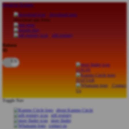
lewati ke Konten
download apps
download app from:
gift registry
Bahasa
ID
LOGIN
DAFTAR
Contact
Us
Toggle Nav
about Kanmo Circle
gift registry
store finder
contact us