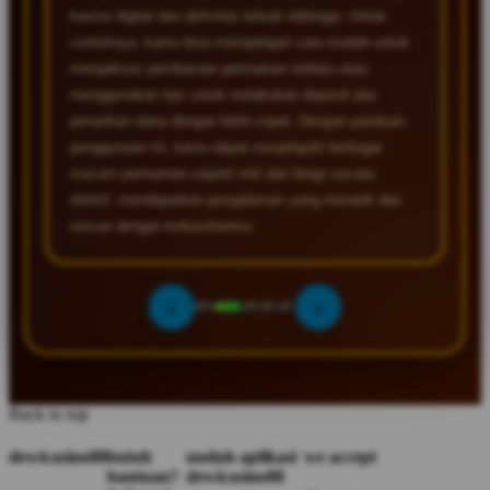
‹
›
Back to top
dewicasino88
butuh
unduh aplikasi
we accept
bantuan?
dewicasino88
hubungi
kami
dewicasino88
SLOT
Direktorat Jenderal
hubungi
ikuti kami di
dewicasino88