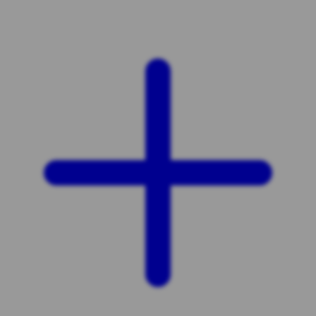
X
Xootz
Y
Yamatoya
Z
Zaxy
Zoggs
0-9
4Moms
59S