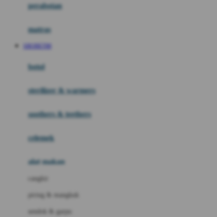
perabotan
Happy Tummy
Hauck
matras
Havaianas
SBOBET88
Hegen
botol
Hot Wheels
sterilizer & warmers
Hybrid
soothers & teethers
I
Inlacta DHA
celemek
Interlac
alat makan
Ivenet
cangkir
J
piring & mangkuk
Jack N Jill
sendok & garpu