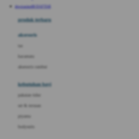
Awan
dewicasino88 DAFTAR
Azetabio
produk terbaru
B
aksesoris
Baabaasheepz
tas
Babiators
kacamata
Baby Dove
aksesoris rambut
Baby Jogger
Baby Rovega
kebutuhan bayi
Babybee
pakaian tidur
Banana Boat
set & terusan
Banz
piyama
Barbie
bodysuits
Beaba