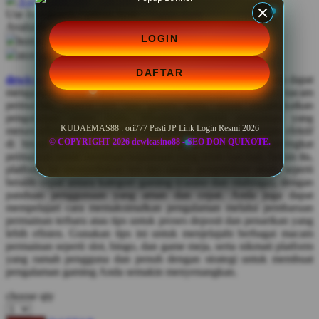
Earn
1.000.000
-
100.000.000
Bonus
Use Installment Options from
.
Laarn more
Q
Available for :
LOGIN
home delivery
QV Baby
store pickup
DAFTAR
dewicasino88
Setelah Anda mendaftar sebagai anggota, Anda dapat
R
menggunakan tips yang tersedia untuk menavigasi berbagai macam
permainan, seperti slot dan games meja, untuk meningkatkan
Real Shades
pengalaman online Anda. Misalnya, pilihlah permainan yang
KUDAEMAS88 : ori777 Pasti JP Link Login Resmi 2026
menawarkan poin tinggi atau coba strategi untuk penggunaan efektif
Red Castle
© COPYRIGHT 2026 dewicasino88 - SEO DON QUIXOTE.
di bingo dan taruhan olahraga, seperti menganalisis peringkat
permainan untuk membuat keputusan yang lebih hati-hati. Selain itu,
Ribbon Madness
platform ini menyediakan ten tips untuk pengelolaan akun, seperti
beralih cepat antara kategori gaming (casino dan olahraga), dengan
S
panduan penggunaan yang aman dan cepat. Anda juga dapat
mempelajari cara memaksimalkan pengalaman melalui pembaruan
Sebamed
permainan terbaru atau tips untuk proses deposit dan penarikan yang
lebih efisien. Gunakan tips ini untuk menjelajahi berbagai macam
Silver Cross
permainan seperti slot, bingo, dan game meja, serta nikmati platform
yang ramah pengguna dan penuh dengan strategi untuk membuat
Simply Idea
pengalaman gaming Anda semakin menyenangkan.
Skip Hop
choose qty
Spectra