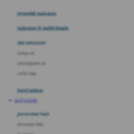
Joie
pengolah makanan
Joolz
Jujube
makanan & multivitamin
K
alat menyusui
Kiddycuts
pompa asi
Kumon
penyimpanan asi
L
cooler bags
Leapfrog
kursi makan
Leclerc
SLOT GACOR
Lee Vierra
Lillebaby
perawatan bayi
Little Bird Told Me
perawatan kulit
Little Miss Janis