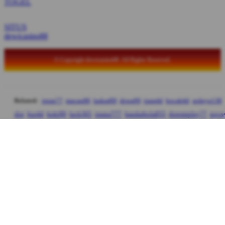
© Copyright dewicasino88. All Rights Reserved.
Related:
intan77
macau88
laskar89
dewa99
tiara4d
bocah4d
sedayu138
slot
bus4d
hoki99
luck365
istana777
bandarbola855
doremiplay77
nova