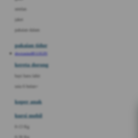
setelan
jaket
pakaian dalam
pakaian tidur
dewicasino88 LOGIN
kereta dorong
bayi baru lahir
usia 6 bulan+
koper anak
kursi mobil
0-13 Kg
0-36 Kg