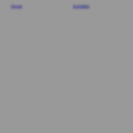
Awan
Azetabio