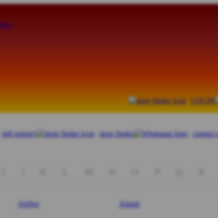
istry
LOGIN
gift registry
store finder
contact 
I
J
K
L
M
N
O
P
Q
R
Airfree
Alamii