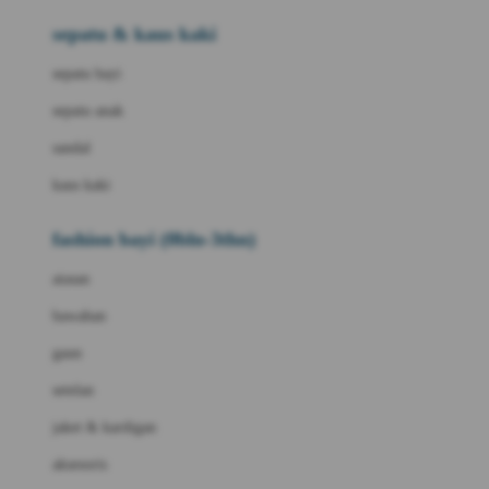
sepatu & kaus kaki
sepatu bayi
sepatu anak
sandal
kaus kaki
fashion bayi (0bln-3thn)
atasan
bawahan
gaun
setelan
jaket & kardigan
aksesoris