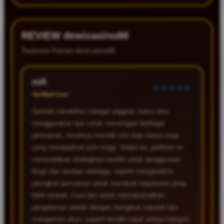
atau melihat promosi terbaru. Platform ini menyediakan
berbagai tips untuk menjelajahi platform. Misalnya,
cepat antara kategori game kasino dan aktivitas terkait
khusus. Selain itu, platform ini juga menyediakan
panduan penggunaan yang aman dan cepat untuk
kamu bisa mencoba strategi baru untuk permainan
olahraga. Anda dapat mengatur akun Anda dengan
pilihan untuk taruhan olahraga, dimana kamu dapat
mengelola akun, beralih antara kategori permainan, dan
bingo atau mempelajari cara menganalisis peringkat
mudah, memeriksa riwayat aktivitas, dan
mengikuti pertandingan favoritmu dan berpartisipasi
REVIEW dewicasino88
melakukan deposit maupun penarikan. Pengguna juga
dalam taruhan olahraga untuk mengambil keputusan
mengoptimalkan pengalaman bermain Anda secara
secara virtual. Untuk pengalaman yang lebih optimal,
bisa mendapatkan bantuan dukungan jika diperlukan.
Testimoni Pemain dewicasino88.
yang lebih tepat. Platform ini juga menyediakan
online. Platform ini juga memberikan informasi terbaru
terdapat tips dan strategi yang bisa kamu gunakan,
informasi tentang cara mengelola poin dan
tentang petunjuk menggunakan fitur-fitur platform dan
seperti mempelajari cara terbaik untuk mengelola
memanfaatkan promosi yang tersedia. Selain itu, kamu
update permainan yang terbaru. Dengan mempelajari
akunmu, mulai dari daftar (register) sebagai anggota
dina
bisa mendapatkan tips untuk navigasi cepat antar
★★★★★
tips dan strategi yang tersedia, Anda dapat
hingga memantau poin atau saldo. Pengguna juga
Verified User
kategori permainan, seperti dari casino ke olahraga atau
memaksimalkan pengalaman bermain dan menjelajahi
dapat dengan mudah beralih antara kategori permainan
sebaliknya. Bagi yang baru bergabung, ada panduan
Setelah mengunduh aplikasi dan mendaftar menjadi
berbagai macam game yang ditawarkan dengan cara
hanya dalam beberapa klik. Jadi, kamu dapat
mengenai cara daftar dan melakukan deposit serta
yang lebih mudah dan menyenangkan.
anggota, kamu bisa memulai petualangan seru di dunia
menikmati platform ini secara efektif dengan mengikuti
withdrawal dengan aman dan efisien. Dengan
online casino ini! Platform ini menyediakan beragam
alur penggunaan serta tips yang diberikan, untuk
mempelajari cara-cara ini, kamu akan lebih mudah
permainan seperti slot, bingo, dan berbagai jenis game
pengalaman bermain online yang menyenangkan dan
menikmati beragam game online seperti slot, table
optimal.
meja. Misalnya, untuk kamu penggemar olahraga,
games, dan sports betting dengan menciptakan
tersedia juga sports-related gaming untuk memuaskan
pengalaman yang menyenangkan dan bermanfaat.
semangatmu. Untuk memaksimalkan pengalaman
bermain, cobalah tips dan strategi yang tersedia, salah
satunya adalah analisa peringkat permainan agar
keputusanmu lebih tepat. Selain itu, platform ini juga