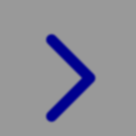
Twistshake
TY Toys
U
V
Veja
Vitaflow
Vtech
W
Waterland
Wellness