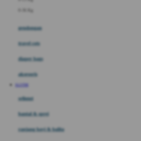
Felt So Sweet
0-36 Kg
Fisher Price
Flipper
gendongan
Friends Of Sally
travel cots
G
diaper bags
Gb
Geko
aksesoris
Graco
SLOT88
Gund
selimut
H
bantal & sprei
Habbie
Haenim
ranjang bayi & balita
Happy Horse