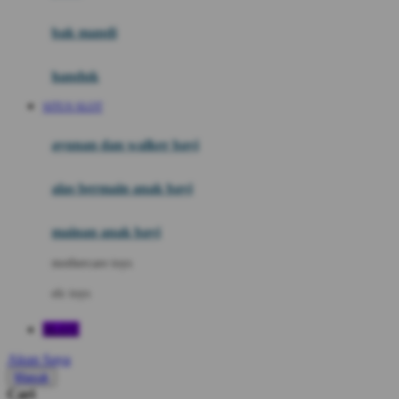
Mini Monkey
Moby
bak mandi
Momami
handuk
Mothercare
SITUS SLOT
Mustela
ayunan dan walker bayi
My Buddy Tag
My K
alas bermain anak bayi
N
mainan anak bayi
Naif
mothercare toys
Nike
elc toys
Nordic Natural
SLOT
Nuby
Akun Saya
Nuna
Masuk
Cari