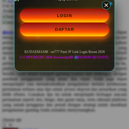
Earn
1.000.000
-
100.000.000
Bonus
Use Installment Options from
.
Laarn more
Q
Available for :
LOGIN
home delivery
QV Baby
store pickup
DAFTAR
dewicasino88
Setelah Anda mendaftar sebagai anggota, Anda dapat
R
menggunakan tips yang tersedia untuk menavigasi berbagai macam
permainan, seperti slot dan games meja, untuk meningkatkan
Real Shades
pengalaman online Anda. Misalnya, pilihlah permainan yang
KUDAEMAS88 : ori777 Pasti JP Link Login Resmi 2026
menawarkan poin tinggi atau coba strategi untuk penggunaan efektif
Red Castle
© COPYRIGHT 2026 dewicasino88 - SEO DON QUIXOTE.
di bingo dan taruhan olahraga, seperti menganalisis peringkat
permainan untuk membuat keputusan yang lebih hati-hati. Selain itu,
Ribbon Madness
platform ini menyediakan ten tips untuk pengelolaan akun, seperti
beralih cepat antara kategori gaming (casino dan olahraga), dengan
S
panduan penggunaan yang aman dan cepat. Anda juga dapat
mempelajari cara memaksimalkan pengalaman melalui pembaruan
Sebamed
permainan terbaru atau tips untuk proses deposit dan penarikan yang
lebih efisien. Gunakan tips ini untuk menjelajahi berbagai macam
Silver Cross
permainan seperti slot, bingo, dan game meja, serta nikmati platform
yang ramah pengguna dan penuh dengan strategi untuk membuat
Simply Idea
pengalaman gaming Anda semakin menyenangkan.
Skip Hop
choose qty
Spectra