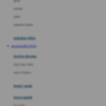
gaun
Dae Organics
setelan
Docare
jaket
Doona
pakaian dalam
Down To Earth
Drew
pakaian tidur
Dr. Brown's
dewicasino88 LOGIN
E
kereta dorong
ELC
bayi baru lahir
Ergobaby
usia 6 bulan+
Expert Care
koper anak
Ezyroller
kursi mobil
F
0-13 Kg