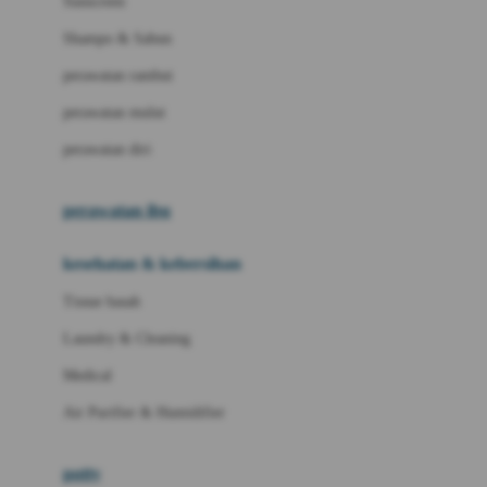
Sunscreen
London Taxi
Shampo & Sabun
Love To Dream
perawatan rambut
perawatan mulut
M
perawatan diri
Magformers
Mama's Choice
perawatan ibu
Mamas&Papas
kesehatan & kebersihan
Mamaway
Tissue basah
Maxi Cosi
Laundry & Cleaning
Megabloks
Medical
Micro
Air Purifier & Humidifier
MiDeer
Mimi & Lula
potty