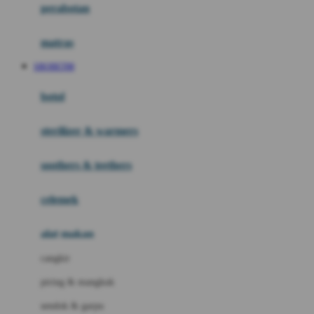
perabotan
Happy Tummy
Hauck
matras
Havaianas
SBOBET88
Hegen
botol
Hot Wheels
sterilizer & warmers
Hybrid
soothers & teethers
I
Inlacta DHA
celemek
Interlac
alat makan
Ivenet
cangkir
J
piring & mangkuk
Jack N Jill
sendok & garpu