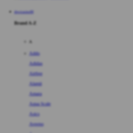
dewicasino88
Brand A-Z
A
Addo
Adidas
Airfree
Alamii
Amara
Aqua Scale
Asics
Aveeno