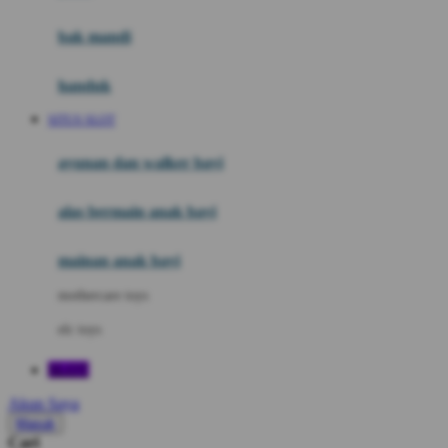
Mini Monkey
Moby
bak mandi
Momami
handuk
Mothercare
SITUS SLOT
Mustela
ayunan dan walker bayi
My Buddy Tag
My K
alas bermain anak bayi
N
mainan anak bayi
Naif
mothercare toys
Nike
elc toys
Nordic Natural
SLOT
Nuby
Akun Saya
Nuna
Masuk
Cari