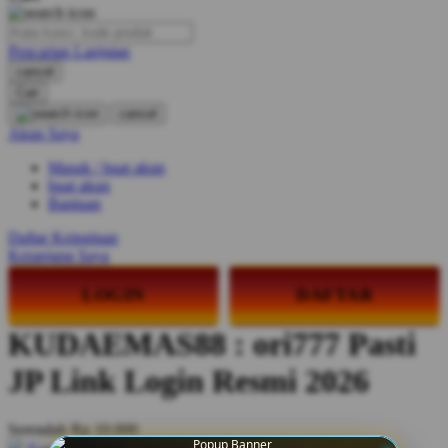
O
Pencarian Lanjutan
Oh Ma Grain
cancel
Okiedog
Cari
cancel
P
Akun Saya
Masuk / buat akun
Peachy
buat akun
Phil & Ted's
Bantuan
Philips Avent
Daftar Keinginan
Keranjang Saya
Pigeon
LOGIN
DAFTAR
Playgro
KUDAEMAS88 : ori777 Pasti
Poled Global
JP Link Login Resmi 2026
Ponycycle
Puma
Serendah
Rp 10.000
Pureats