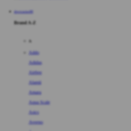
dewicasino88
Brand A-Z
A
Addo
Adidas
Airfree
Alamii
Amara
Aqua Scale
Asics
Aveeno