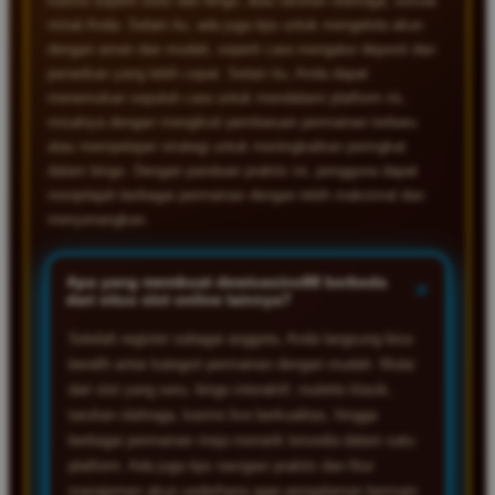
kasino seperti slots dan bingo, atau taruhan olahraga, sesuai
minat Anda. Selain itu, ada juga tips untuk mengelola akun
dengan aman dan mudah, seperti cara mengatur deposit dan
penarikan yang lebih cepat. Selain itu, Anda dapat
menemukan sepuluh cara untuk mendalami platform ini,
misalnya dengan mengikuti pembaruan permainan terbaru
atau mempelajari strategi untuk meningkatkan peringkat
dalam bingo. Dengan panduan praktis ini, pengguna dapat
menjelajah berbagai permainan dengan lebih maksimal dan
menyenangkan.
Apa yang membuat dewicasino88 berbeda
+
dari situs slot online lainnya?
Setelah register sebagai anggota, Anda langsung bisa
beralih antar kategori permainan dengan mudah. Mulai
dari slot yang seru, bingo interaktif, roulette klasik,
taruhan olahraga, kasino live berkualitas, hingga
berbagai permainan meja menarik tersedia dalam satu
platform. Ada juga tips navigasi praktis dan fitur
manajemen akun sederhana agar pengalaman bermain