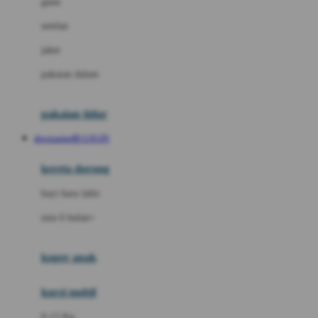
gaun
Dae Organics
setelan
Docare
jaket
Doona
pakaian dalam
Down To Earth
Drew
pakaian tidur
Dr. Brown's
dewicasino88 LOGIN
E
kereta dorong
ELC
bayi baru lahir
Ergobaby
usia 6 bulan+
Expert Care
koper anak
Ezyroller
kursi mobil
F
0-13 Kg