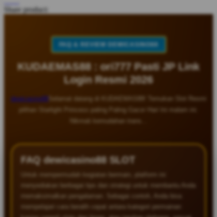
Share product:
FAQ & REVIEW DEWICASINO88
KUDAEMAS88 : ori777 Pasti JP Link
Login Resmi 2026
dewicasino88
Selamat datang di KUDAEMAS88! Temukan Slot Resmi
pilihan Starlight Princess paling Paling Gacor Hari Ini malam ini.
Nikmati kemudahan trans...
FAQ dewicasino88 SLOT
Untuk mempermudah kegiatan bermain, platform ini
menyediakan berbagai tips dan strategi untuk membantu Anda
memaksimalkan pengalaman. Sebagai contoh, Anda bisa
mempelajari cara beralih cepat antara kategori permainan