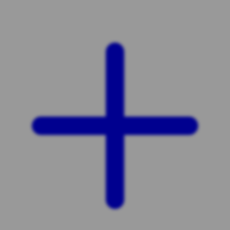
X
Xootz
Y
Yamatoya
Z
Zaxy
Zoggs
0-9
4Moms
59S