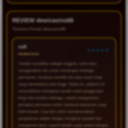
atau melihat promosi terbaru. Platform ini menyediakan
berbagai tips untuk menjelajahi platform. Misalnya,
cepat antara kategori game kasino dan aktivitas terkait
khusus. Selain itu, platform ini juga menyediakan
panduan penggunaan yang aman dan cepat untuk
kamu bisa mencoba strategi baru untuk permainan
olahraga. Anda dapat mengatur akun Anda dengan
pilihan untuk taruhan olahraga, dimana kamu dapat
mengelola akun, beralih antara kategori permainan, dan
bingo atau mempelajari cara menganalisis peringkat
mudah, memeriksa riwayat aktivitas, dan
mengikuti pertandingan favoritmu dan berpartisipasi
REVIEW dewicasino88
melakukan deposit maupun penarikan. Pengguna juga
dalam taruhan olahraga untuk mengambil keputusan
mengoptimalkan pengalaman bermain Anda secara
secara virtual. Untuk pengalaman yang lebih optimal,
bisa mendapatkan bantuan dukungan jika diperlukan.
Testimoni Pemain dewicasino88.
yang lebih tepat. Platform ini juga menyediakan
online. Platform ini juga memberikan informasi terbaru
terdapat tips dan strategi yang bisa kamu gunakan,
informasi tentang cara mengelola poin dan
tentang petunjuk menggunakan fitur-fitur platform dan
seperti mempelajari cara terbaik untuk mengelola
memanfaatkan promosi yang tersedia. Selain itu, kamu
update permainan yang terbaru. Dengan mempelajari
akunmu, mulai dari daftar (register) sebagai anggota
dina
bisa mendapatkan tips untuk navigasi cepat antar
★★★★★
tips dan strategi yang tersedia, Anda dapat
hingga memantau poin atau saldo. Pengguna juga
Verified User
kategori permainan, seperti dari casino ke olahraga atau
memaksimalkan pengalaman bermain dan menjelajahi
dapat dengan mudah beralih antara kategori permainan
sebaliknya. Bagi yang baru bergabung, ada panduan
Setelah mengunduh aplikasi dan mendaftar menjadi
berbagai macam game yang ditawarkan dengan cara
hanya dalam beberapa klik. Jadi, kamu dapat
mengenai cara daftar dan melakukan deposit serta
yang lebih mudah dan menyenangkan.
anggota, kamu bisa memulai petualangan seru di dunia
menikmati platform ini secara efektif dengan mengikuti
withdrawal dengan aman dan efisien. Dengan
online casino ini! Platform ini menyediakan beragam
alur penggunaan serta tips yang diberikan, untuk
mempelajari cara-cara ini, kamu akan lebih mudah
permainan seperti slot, bingo, dan berbagai jenis game
pengalaman bermain online yang menyenangkan dan
menikmati beragam game online seperti slot, table
optimal.
meja. Misalnya, untuk kamu penggemar olahraga,
games, dan sports betting dengan menciptakan
tersedia juga sports-related gaming untuk memuaskan
pengalaman yang menyenangkan dan bermanfaat.
semangatmu. Untuk memaksimalkan pengalaman
bermain, cobalah tips dan strategi yang tersedia, salah
satunya adalah analisa peringkat permainan agar
keputusanmu lebih tepat. Selain itu, platform ini juga