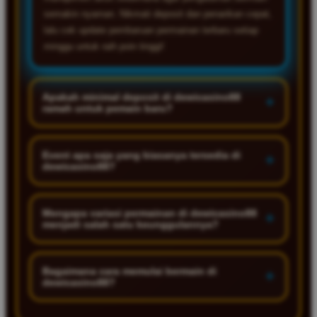
semakin nyaman. Nikmati deposit dan penarikan cepat,
lalu cek update pembaruan permainan terbaru setiap
minggu untuk raih poin tinggi!
Apakah minimal deposit di dewicasino88
+
ramah untuk pemain baru?
Platform ini menyediakan beragam pilihan permainan
online untuk Anda nikmati, mulai dari digital slots dan
Event apa saja yang biasanya tersedia di
+
dewicasino88?
bingo hingga table games dan sports-related gaming.
Sebagai contoh, selain mengakses beragam pilihan
Setelah mendaftar, anggota dapat menggunakan tips
game yang tersedia, Anda juga dapat mempelajari
untuk menavigasi berbagai permainan kasino, slot,
Mengapa variasi permainan di dewicasino88
strategize untuk meningkatkan peluang bermain seperti
+
menjadi salah satu keunggulannya?
bingo, dan taruhan olahraga di platform ini. Misalnya,
menganalisis peringkat permainan untuk membuat
para pemain bisa memilih permainan yang memiliki poin
keputusan lebih hati-hati dalam taruhan olahraga. Cara
Platform ini memungkinkan kamu untuk menjelajahi
tinggi atau strategi seperti menganalisis peringkat
ini dapat membantu Anda lebih menikmati pengalaman
berbagai macam permainan online, seperti slot, bingo,
Bagaimana cara memulai bermain di
permainan dalam kategori olahraga untuk membuat
+
berpartisipasi dalam berbagai macam event olahraga.
dewicasino88?
dan berbagai jenis permainan meja. Misalnya, kamu
keputusan yang lebih hati-hati. Selain itu, pengguna
Selain itu, platform ini menawarkan tips untuk
bisa mencoba slot dengan hadiah-hadiah menarik atau
dapat mengakses tips tentang cara mendaftar gratis
Setelah daftar akun selesai, kamu bisa menggunakan
manajemen akun yang efektif, seperti beralih dengan
menantang dirimu dalam game bingo dengan strategi