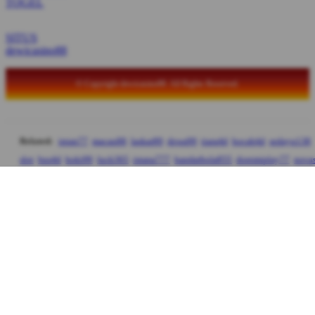
© Copyright dewicasino88. All Rights Reserved.
Related:
intan77
macau88
laskar89
dewa99
tiara4d
bocah4d
sedayu138
slot
bus4d
hoki99
luck365
istana777
bandarbola855
doremiplay77
nova