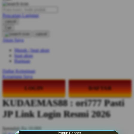
O
Pencarian Lanjutan
Oh Ma Grain
cancel
Okiedog
Cari
cancel
P
Akun Saya
Masuk / buat akun
Peachy
buat akun
Phil & Ted's
Bantuan
Philips Avent
Daftar Keinginan
Keranjang Saya
Pigeon
LOGIN
DAFTAR
Playgro
KUDAEMAS88 : ori777 Pasti
Poled Global
JP Link Login Resmi 2026
Ponycycle
Puma
Serendah
Rp 10.000
Pureats