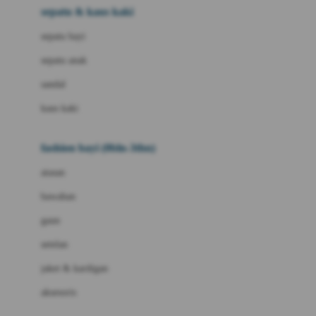
Beauty Barn
sepatu & kaus kaki
Bio Oil
sepatu bayi
Biolane
sepatu anak
Bite Fighters
sandal
Bizzi Growin
kaus kaki
Blackmores
fashion bayi (0bln-3thn)
Blooming Marvellous
atasan
Bonnels
bawahan
Bravado
gaun
Bruder
setelan
Brush Baby
jaket & kardigan
Buds Organics
aksesoris
Bugaboo