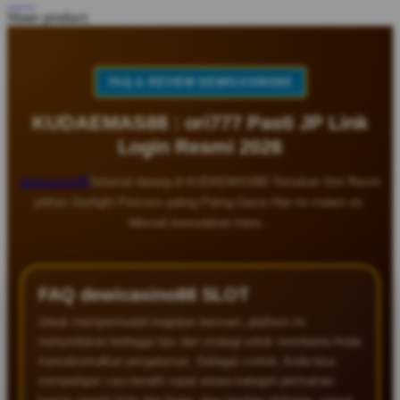
Share product:
FAQ & REVIEW DEWICASINO88
KUDAEMAS88 : ori777 Pasti JP Link
Login Resmi 2026
dewicasino88
Selamat datang di KUDAEMAS88! Temukan Slot Resmi
pilihan Starlight Princess paling Paling Gacor Hari Ini malam ini.
Nikmati kemudahan trans...
FAQ dewicasino88 SLOT
Untuk mempermudah kegiatan bermain, platform ini
menyediakan berbagai tips dan strategi untuk membantu Anda
memaksimalkan pengalaman. Sebagai contoh, Anda bisa
mempelajari cara beralih cepat antara kategori permainan