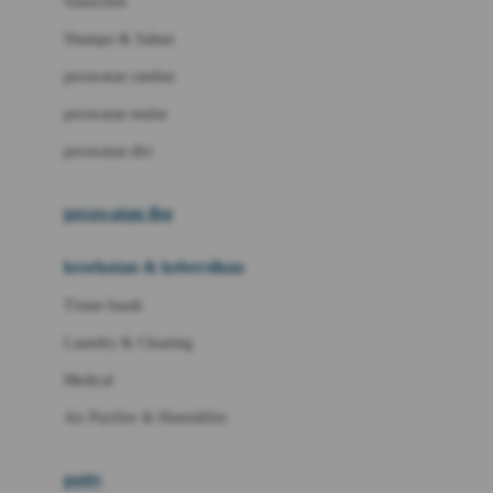
Sunscreen
London Taxi
Shampo & Sabun
Love To Dream
perawatan rambut
perawatan mulut
M
perawatan diri
Magformers
Mama's Choice
perawatan ibu
Mamas&Papas
kesehatan & kebersihan
Mamaway
Tissue basah
Maxi Cosi
Laundry & Cleaning
Megabloks
Medical
Micro
Air Purifier & Humidifier
MiDeer
Mimi & Lula
potty