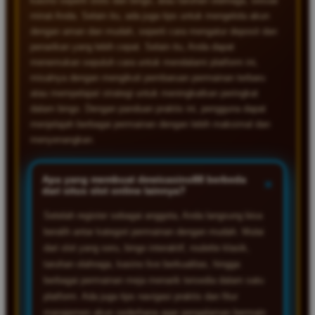
kasino seperti slots dan bingo, atau taruhan olahraga, sesuai
minat Anda. Selain itu, ada juga tips untuk mengelola akun
dengan aman dan mudah, seperti cara mengatur deposit dan
penarikan yang lebih cepat. Selain itu, Anda dapat
menemukan sepuluh cara untuk mendalami platform ini,
misalnya dengan mengikuti pembaruan permainan terbaru
atau mempelajari strategi untuk meningkatkan peringkat
dalam bingo. Dengan panduan praktis ini, pengguna dapat
menjelajah berbagai permainan dengan lebih maksimal dan
menyenangkan.
Apa yang membuat dewicasino88 berbeda
+
dari situs slot online lainnya?
Setelah register sebagai anggota, Anda langsung bisa
beralih antar kategori permainan dengan mudah. Mulai
dari slot yang seru, bingo interaktif, roulette klasik,
taruhan olahraga, kasino live berkualitas, hingga
berbagai permainan meja menarik tersedia dalam satu
platform. Ada juga tips navigasi praktis dan fitur
manajemen akun sederhana agar pengalaman bermain