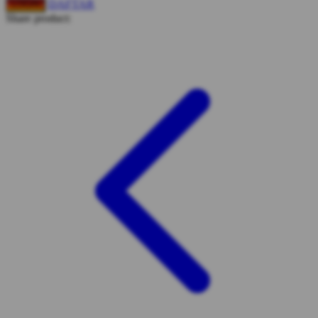
DAFTAR
LOGIN
Squishmallows
Share product:
Starbooks
Stick-O
Stokke
Sudocrem
Sumimo
Sunnylife
Sun-Staches
Swimava
T
Tommee Tippee
Trunki
Tutti Bambini