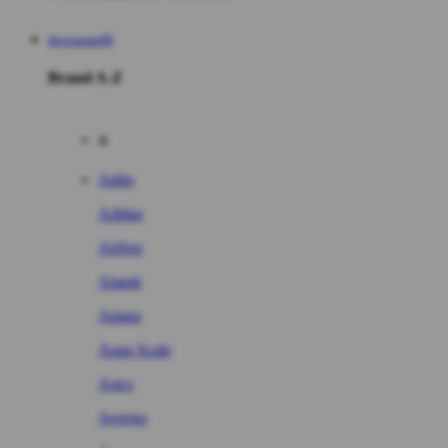
dewicasino88
Brand A-Z
A
Addo
Adidas
Airfree
Alamii
Amara
Aqua Scale
Asics
Aveeno