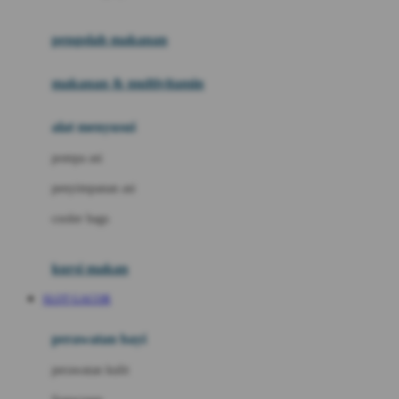
Joie
pengolah makanan
Joolz
Jujube
makanan & multivitamin
K
alat menyusui
Kiddycuts
pompa asi
Kumon
penyimpanan asi
L
cooler bags
Leapfrog
kursi makan
Leclerc
SLOT GACOR
Lee Vierra
Lillebaby
perawatan bayi
Little Bird Told Me
perawatan kulit
Little Miss Janis