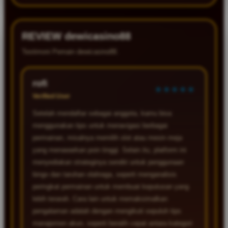
atau melihat promosi terbaru. Platform ini menyediakan
berbagai tips untuk menjelajahi platform. Misalnya,
cepat antara kategori game kasino dan aktivitas terkait
khusus. Selain itu, platform ini juga menyediakan
panduan penggunaan yang aman dan cepat untuk
kamu bisa mencoba strategi baru untuk permainan
olahraga. Anda dapat mengatur akun Anda dengan
pilihan untuk taruhan olahraga, dimana kamu dapat
mengelola akun, beralih antara kategori permainan, dan
bingo atau mempelajari cara menganalisis peringkat
mudah, memeriksa riwayat aktivitas, dan
mengikuti pertandingan favoritmu dan berpartisipasi
REVIEW dewicasino88
melakukan deposit maupun penarikan. Pengguna juga
dalam taruhan olahraga untuk mengambil keputusan
mengoptimalkan pengalaman bermain Anda secara
secara virtual. Untuk pengalaman yang lebih optimal,
bisa mendapatkan bantuan dukungan jika diperlukan.
Testimoni Pemain dewicasino88.
yang lebih tepat. Platform ini juga menyediakan
online. Platform ini juga memberikan informasi terbaru
terdapat tips dan strategi yang bisa kamu gunakan,
informasi tentang cara mengelola poin dan
tentang petunjuk menggunakan fitur-fitur platform dan
seperti mempelajari cara terbaik untuk mengelola
memanfaatkan promosi yang tersedia. Selain itu, kamu
update permainan yang terbaru. Dengan mempelajari
akunmu, mulai dari daftar (register) sebagai anggota
dina
bisa mendapatkan tips untuk navigasi cepat antar
★★★★★
tips dan strategi yang tersedia, Anda dapat
hingga memantau poin atau saldo. Pengguna juga
Verified User
kategori permainan, seperti dari casino ke olahraga atau
memaksimalkan pengalaman bermain dan menjelajahi
dapat dengan mudah beralih antara kategori permainan
sebaliknya. Bagi yang baru bergabung, ada panduan
Setelah mengunduh aplikasi dan mendaftar menjadi
berbagai macam game yang ditawarkan dengan cara
hanya dalam beberapa klik. Jadi, kamu dapat
mengenai cara daftar dan melakukan deposit serta
yang lebih mudah dan menyenangkan.
anggota, kamu bisa memulai petualangan seru di dunia
menikmati platform ini secara efektif dengan mengikuti
withdrawal dengan aman dan efisien. Dengan
online casino ini! Platform ini menyediakan beragam
alur penggunaan serta tips yang diberikan, untuk
mempelajari cara-cara ini, kamu akan lebih mudah
permainan seperti slot, bingo, dan berbagai jenis game
pengalaman bermain online yang menyenangkan dan
menikmati beragam game online seperti slot, table
optimal.
meja. Misalnya, untuk kamu penggemar olahraga,
games, dan sports betting dengan menciptakan
tersedia juga sports-related gaming untuk memuaskan
pengalaman yang menyenangkan dan bermanfaat.
semangatmu. Untuk memaksimalkan pengalaman
bermain, cobalah tips dan strategi yang tersedia, salah
satunya adalah analisa peringkat permainan agar
keputusanmu lebih tepat. Selain itu, platform ini juga