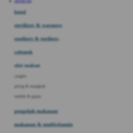
SBOBET88
botol
sterilizer & warmers
soothers & teethers
celemek
alat makan
cangkir
piring & mangkuk
sendok & garpu
pengolah makanan
makanan & multivitamin