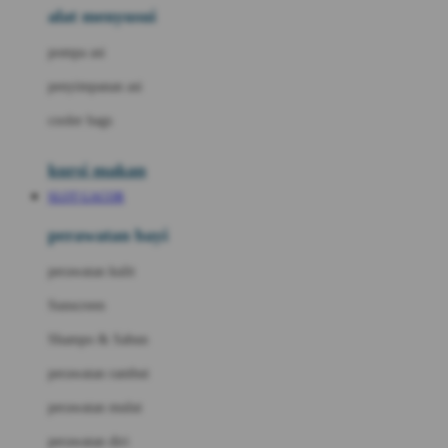
alat menyusui
pompa asi
penyimpanan asi
cooler bags
kursi makan
SLOT GACOR
perawatan bayi
perawatan kulit
Sunscreen
Shampo & Sabun
perawatan rambut
perawatan mulut
perawatan diri