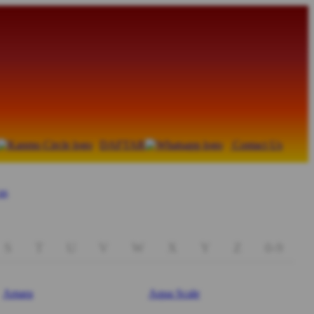
DAFTAR
Contact Us
us
S
T
U
V
W
X
Y
Z
0-9
Amara
Aqua Scale