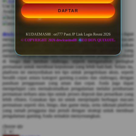
Earn
1.000.000
-
100.000.000
Bonus
Use Installment Options from
.
Laarn more
Q
DAFTAR
Available for :
home delivery
QV Baby
store pickup
dewicasino88
Setelah Anda mendaftar sebagai anggota, Anda dapat
KUDAEMAS88 : ori777 Pasti JP Link Login Resmi 2026
R
menggunakan tips yang tersedia untuk menavigasi berbagai macam
© COPYRIGHT 2026 dewicasino88 - SEO DON QUIXOTE.
permainan, seperti slot dan games meja, untuk meningkatkan
Real Shades
pengalaman online Anda. Misalnya, pilihlah permainan yang
menawarkan poin tinggi atau coba strategi untuk penggunaan efektif
Red Castle
di bingo dan taruhan olahraga, seperti menganalisis peringkat
permainan untuk membuat keputusan yang lebih hati-hati. Selain itu,
Ribbon Madness
platform ini menyediakan ten tips untuk pengelolaan akun, seperti
beralih cepat antara kategori gaming (casino dan olahraga), dengan
S
panduan penggunaan yang aman dan cepat. Anda juga dapat
mempelajari cara memaksimalkan pengalaman melalui pembaruan
Sebamed
permainan terbaru atau tips untuk proses deposit dan penarikan yang
lebih efisien. Gunakan tips ini untuk menjelajahi berbagai macam
Silver Cross
permainan seperti slot, bingo, dan game meja, serta nikmati platform
yang ramah pengguna dan penuh dengan strategi untuk membuat
Simply Idea
pengalaman gaming Anda semakin menyenangkan.
Skip Hop
choose qty
Spectra