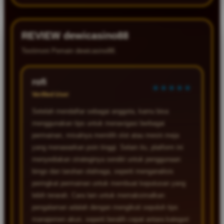
atau melihat promosi terbaru. Platform ini menyediakan
berbagai tips untuk menjelajahi platform. Misalnya,
cepat antara kategori game kasino dan aktivitas terkait
khusus. Selain itu, platform ini juga menyediakan
panduan penggunaan yang aman dan cepat untuk
kamu bisa mencoba strategi baru untuk permainan
olahraga. Anda dapat mengatur akun Anda dengan
pilihan untuk taruhan olahraga, dimana kamu dapat
mengelola akun, beralih antara kategori permainan, dan
bingo atau mempelajari cara menganalisis peringkat
mudah, memeriksa riwayat aktivitas, dan
mengikuti pertandingan favoritmu dan berpartisipasi
REVIEW dewicasino88
melakukan deposit maupun penarikan. Pengguna juga
dalam taruhan olahraga untuk mengambil keputusan
mengoptimalkan pengalaman bermain Anda secara
secara virtual. Untuk pengalaman yang lebih optimal,
bisa mendapatkan bantuan dukungan jika diperlukan.
Testimoni Pemain dewicasino88.
yang lebih tepat. Platform ini juga menyediakan
online. Platform ini juga memberikan informasi terbaru
terdapat tips dan strategi yang bisa kamu gunakan,
informasi tentang cara mengelola poin dan
tentang petunjuk menggunakan fitur-fitur platform dan
seperti mempelajari cara terbaik untuk mengelola
memanfaatkan promosi yang tersedia. Selain itu, kamu
update permainan yang terbaru. Dengan mempelajari
akunmu, mulai dari daftar (register) sebagai anggota
dina
bisa mendapatkan tips untuk navigasi cepat antar
★★★★★
tips dan strategi yang tersedia, Anda dapat
hingga memantau poin atau saldo. Pengguna juga
Verified User
kategori permainan, seperti dari casino ke olahraga atau
memaksimalkan pengalaman bermain dan menjelajahi
dapat dengan mudah beralih antara kategori permainan
sebaliknya. Bagi yang baru bergabung, ada panduan
Setelah mengunduh aplikasi dan mendaftar menjadi
berbagai macam game yang ditawarkan dengan cara
hanya dalam beberapa klik. Jadi, kamu dapat
mengenai cara daftar dan melakukan deposit serta
yang lebih mudah dan menyenangkan.
anggota, kamu bisa memulai petualangan seru di dunia
menikmati platform ini secara efektif dengan mengikuti
withdrawal dengan aman dan efisien. Dengan
online casino ini! Platform ini menyediakan beragam
alur penggunaan serta tips yang diberikan, untuk
mempelajari cara-cara ini, kamu akan lebih mudah
permainan seperti slot, bingo, dan berbagai jenis game
pengalaman bermain online yang menyenangkan dan
menikmati beragam game online seperti slot, table
optimal.
meja. Misalnya, untuk kamu penggemar olahraga,
games, dan sports betting dengan menciptakan
tersedia juga sports-related gaming untuk memuaskan
pengalaman yang menyenangkan dan bermanfaat.
semangatmu. Untuk memaksimalkan pengalaman
bermain, cobalah tips dan strategi yang tersedia, salah
satunya adalah analisa peringkat permainan agar
keputusanmu lebih tepat. Selain itu, platform ini juga