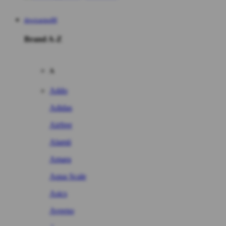
dewicasino88
Brand A-Z
A
Addo
Adidas
Airfree
Alamii
Amara
Aqua Scale
Asics
Aveeno