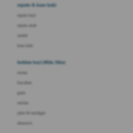
Beauty Barn
sepatu & kaus kaki
Bio Oil
sepatu bayi
Biolane
sepatu anak
Bite Fighters
sandal
Bizzi Growin
kaus kaki
Blackmores
fashion bayi (0bln-3thn)
Blooming Marvellous
atasan
Bonnels
bawahan
Bravado
gaun
Bruder
setelan
Brush Baby
jaket & kardigan
Buds Organics
aksesoris
Bugaboo