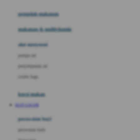
Joie
pengolah makanan
Joolz
Jujube
makanan & multivitamin
K
alat menyusui
Kiddycuts
pompa asi
Kumon
penyimpanan asi
L
cooler bags
Leapfrog
kursi makan
Leclerc
SLOT GACOR
Lee Vierra
Lillebaby
perawatan bayi
Little Bird Told Me
perawatan kulit
Little Miss Janis