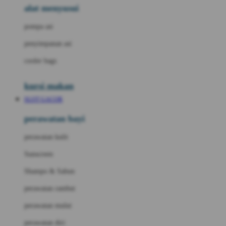
alat menyusui
pompa asi
penyimpanan asi
cooler bags
kursi makan
SLOT GACOR
perawatan bayi
perawatan kulit
Sunscreen
Shampo & Sabun
perawatan rambut
perawatan mulut
perawatan diri