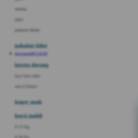
setelan
jaket
pakaian dalam
pakaian tidur
dewicasino88 LOGIN
kereta dorong
bayi baru lahir
usia 6 bulan+
koper anak
kursi mobil
0-13 Kg
0-36 Kg