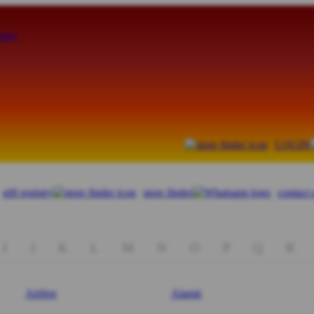
istry
LOGIN
gift registry
store finder
contact 
I
J
K
L
M
N
O
P
Q
R
Airfree
Alamii