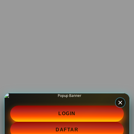
LOGIN
DAFTAR