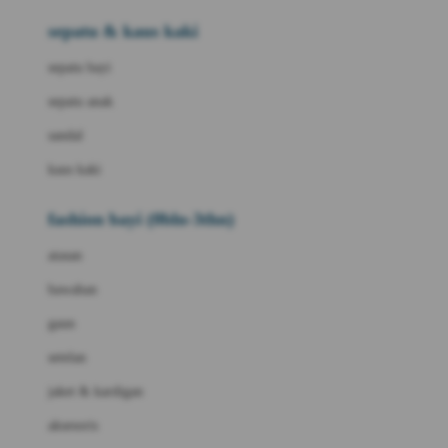
sepatu & kaus kaki
sepatu bayi
sepatu anak
sandal
kaus kaki
fashion bayi (0bln-3thn)
atasan
bawahan
gaun
setelan
jaket & kardigan
aksesoris