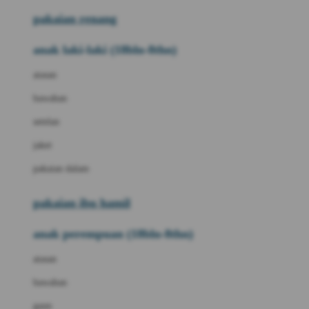
pakaian renang
anak laki-laki (18bln-8thn)
atasan
bawahan
setelan
jaket
pakaian dalam
pakaian ibu hamil
anak perempuan (18bln-8thn)
atasan
bawahan
gaun