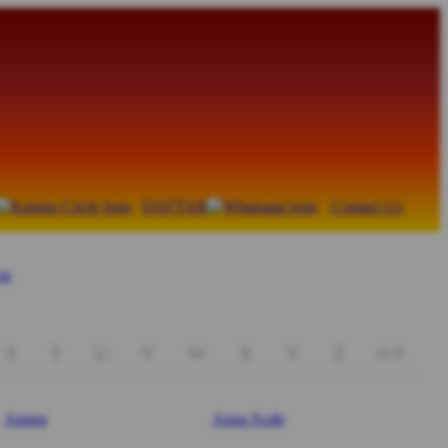
DAFTAR
Contact Us
us
S
T
U
V
W
X
Y
Z
0-9
Amara
Aqua Scale