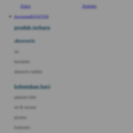
Asics
Aveeno
dewicasino88 DAFTAR
produk terbaru
aksesoris
tas
kacamata
aksesoris rambut
kebutuhan bayi
pakaian tidur
set & terusan
piyama
bodysuits