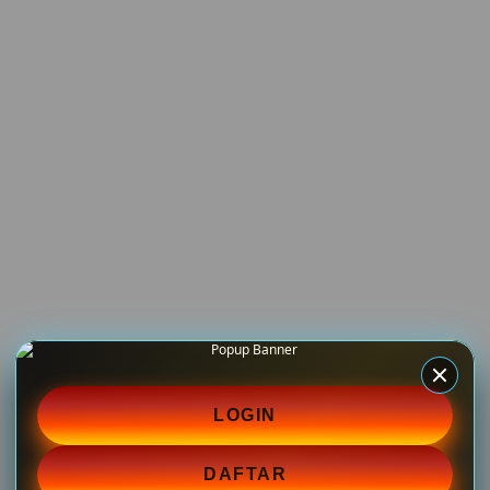
LOGIN
DAFTAR