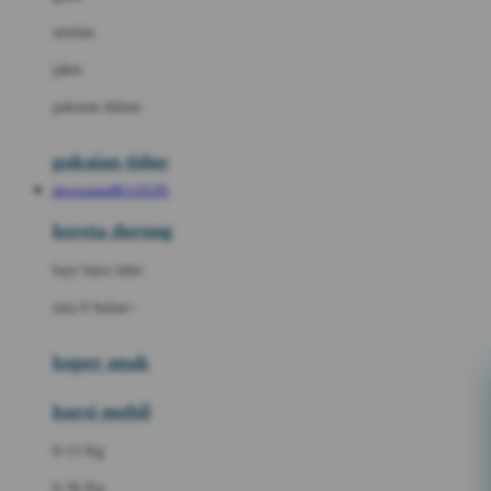
setelan
jaket
pakaian dalam
pakaian tidur
dewicasino88 LOGIN
kereta dorong
bayi baru lahir
usia 6 bulan+
koper anak
kursi mobil
0-13 Kg
0-36 Kg