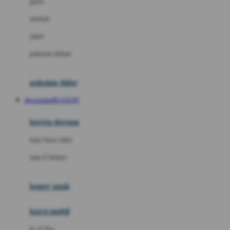
gaun
Dae Organics
setelan
Docare
jaket
Doona
pakaian dalam
Down To Earth
Drew
pakaian tidur
Dr. Brown's
dewicasino88 LOGIN
E
kereta dorong
ELC
bayi baru lahir
Ergobaby
usia 6 bulan+
Expert Care
koper anak
Ezyroller
kursi mobil
F
0-13 Kg