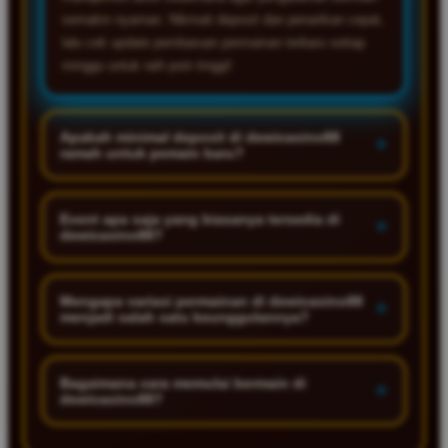
semakin nyaman. Nikmati deposit dan penarikan cepat,
lalu cek update pembaruan permainan terbaru setiap
minggu untuk raih poin tinggi!
Apakah minimal deposit di dewicasino88
+
ramah untuk pemain baru?
Platform ini menyediakan beragam pilihan permainan
online untuk Anda nikmati, mulai dari digital slots dan
Event apa saja yang biasanya tersedia di
+
dewicasino88?
bingo hingga table games dan sports-related gaming.
Sebagai contoh, selain mengakses beragam pilihan
Setelah mendaftar, anggota dapat menggunakan tips
game yang tersedia, Anda juga dapat mempelajari
untuk menavigasi berbagai permainan kasino, slot,
Mengapa variasi permainan di dewicasino88
strategize untuk meningkatkan peluang bermain seperti
+
menjadi salah satu keunggulannya?
bingo, dan taruhan olahraga di platform ini. Misalnya,
menganalisis peringkat permainan untuk membuat
para pemain bisa memilih permainan yang memiliki poin
keputusan lebih hati-hati dalam taruhan olahraga. Cara
Platform ini memungkinkan kamu untuk menjelajahi
tinggi atau strategi seperti menganalisis peringkat
ini dapat membantu Anda lebih menikmati pengalaman
berbagai macam permainan online, seperti slot, bingo,
Bagaimana cara memulai bermain di
permainan dalam kategori olahraga untuk membuat
+
berpartisipasi dalam berbagai macam event olahraga.
dewicasino88?
dan berbagai jenis permainan meja. Misalnya, kamu
keputusan yang lebih hati-hati. Selain itu, pengguna
Selain itu, platform ini menawarkan tips untuk
bisa mencoba slot dengan hadiah-hadiah menarik atau
dapat mengakses tips tentang cara mendaftar gratis
Setelah daftar akun selesai, kamu bisa menggunakan
manajemen akun yang efektif, seperti beralih dengan
menantang dirimu dalam game bingo dengan strategi