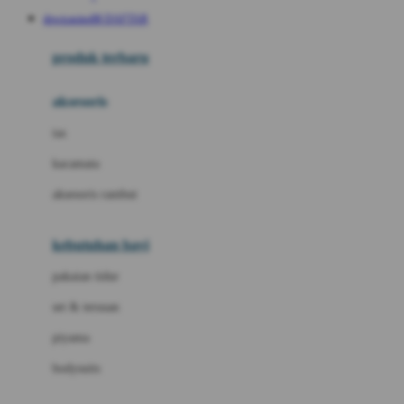
Awan
dewicasino88 DAFTAR
Azetabio
produk terbaru
B
aksesoris
Baabaasheepz
tas
Babiators
kacamata
Baby Dove
aksesoris rambut
Baby Jogger
Baby Rovega
kebutuhan bayi
Babybee
pakaian tidur
Banana Boat
set & terusan
Banz
piyama
Barbie
bodysuits
Beaba