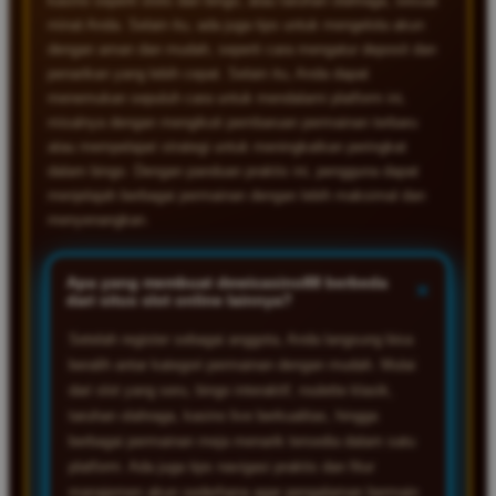
kasino seperti slots dan bingo, atau taruhan olahraga, sesuai
minat Anda. Selain itu, ada juga tips untuk mengelola akun
dengan aman dan mudah, seperti cara mengatur deposit dan
penarikan yang lebih cepat. Selain itu, Anda dapat
menemukan sepuluh cara untuk mendalami platform ini,
misalnya dengan mengikuti pembaruan permainan terbaru
atau mempelajari strategi untuk meningkatkan peringkat
dalam bingo. Dengan panduan praktis ini, pengguna dapat
menjelajah berbagai permainan dengan lebih maksimal dan
menyenangkan.
Apa yang membuat dewicasino88 berbeda
+
dari situs slot online lainnya?
Setelah register sebagai anggota, Anda langsung bisa
beralih antar kategori permainan dengan mudah. Mulai
dari slot yang seru, bingo interaktif, roulette klasik,
taruhan olahraga, kasino live berkualitas, hingga
berbagai permainan meja menarik tersedia dalam satu
platform. Ada juga tips navigasi praktis dan fitur
manajemen akun sederhana agar pengalaman bermain