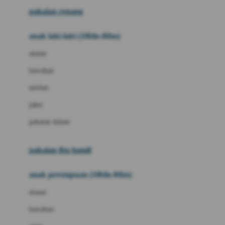
Buggygear
pakaian renang
Bumkins
anak laki-laki (18bln-8thn)
C
atasan
Cetaphil
bawahan
Chicco
setelan
Childlife
jaket
Clevamama
pakaian dalam
Cocolatte
Cottonseeds
pakaian ibu hamil
Cozy N Safe
anak perempuan (18bln-8thn)
Crane
atasan
Cybex
bawahan
D