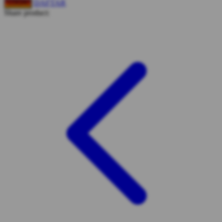
DAFTAR
LOGIN
Squishmallows
Share product:
Starbooks
Stick-O
Stokke
Sudocrem
Sumimo
Sunnylife
Sun-Staches
Swimava
T
Tommee Tippee
Trunki
Tutti Bambini