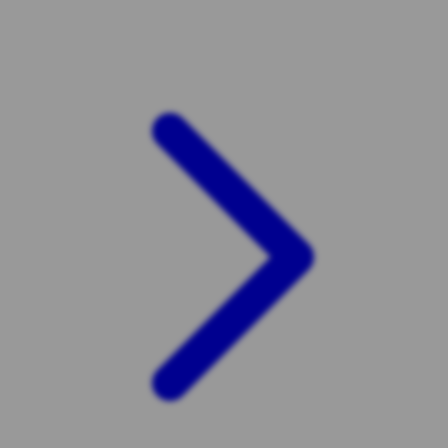
Twistshake
TY Toys
U
V
Veja
Vitaflow
Vtech
W
Waterland
Wellness