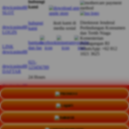
Perlindungan Konsumen
kami
media sosial
LOGIN
dan Tertib Niaga
Kementerian
bantuan
Perdagangan RI
LINK
dan faq
WhatsApp: +62 812
dewicasino88
1021 3625
021-
dewicasino88
123456789
DAFTAR
24 Hours
dewicasino88
LINK
DAFTAR
dewicasino88
PROMO
dewicasino88
TOGEL
LOGIN
SITUS
DAFTAR
dewicasino88