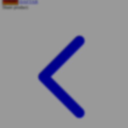
DAFTAR
LOGIN
Squishmallows
Share product:
Starbooks
Stick-O
Stokke
Sudocrem
Sumimo
Sunnylife
Sun-Staches
Swimava
T
Tommee Tippee
Trunki
Tutti Bambini