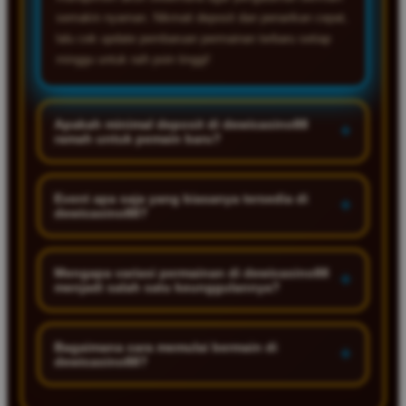
semakin nyaman. Nikmati deposit dan penarikan cepat,
lalu cek update pembaruan permainan terbaru setiap
minggu untuk raih poin tinggi!
Apakah minimal deposit di dewicasino88
+
ramah untuk pemain baru?
Platform ini menyediakan beragam pilihan permainan
online untuk Anda nikmati, mulai dari digital slots dan
Event apa saja yang biasanya tersedia di
+
dewicasino88?
bingo hingga table games dan sports-related gaming.
Sebagai contoh, selain mengakses beragam pilihan
Setelah mendaftar, anggota dapat menggunakan tips
game yang tersedia, Anda juga dapat mempelajari
untuk menavigasi berbagai permainan kasino, slot,
Mengapa variasi permainan di dewicasino88
strategize untuk meningkatkan peluang bermain seperti
+
menjadi salah satu keunggulannya?
bingo, dan taruhan olahraga di platform ini. Misalnya,
menganalisis peringkat permainan untuk membuat
para pemain bisa memilih permainan yang memiliki poin
keputusan lebih hati-hati dalam taruhan olahraga. Cara
Platform ini memungkinkan kamu untuk menjelajahi
tinggi atau strategi seperti menganalisis peringkat
ini dapat membantu Anda lebih menikmati pengalaman
berbagai macam permainan online, seperti slot, bingo,
Bagaimana cara memulai bermain di
permainan dalam kategori olahraga untuk membuat
+
berpartisipasi dalam berbagai macam event olahraga.
dewicasino88?
dan berbagai jenis permainan meja. Misalnya, kamu
keputusan yang lebih hati-hati. Selain itu, pengguna
Selain itu, platform ini menawarkan tips untuk
bisa mencoba slot dengan hadiah-hadiah menarik atau
dapat mengakses tips tentang cara mendaftar gratis
Setelah daftar akun selesai, kamu bisa menggunakan
manajemen akun yang efektif, seperti beralih dengan
menantang dirimu dalam game bingo dengan strategi