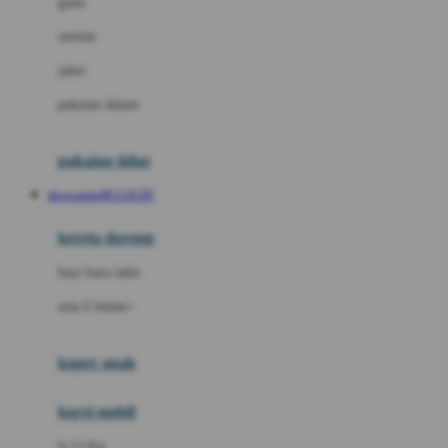
gaun
Dae Organics
setelan
Docare
jaket
Doona
pakaian dalam
Down To Earth
Drew
pakaian tidur
Dr. Brown's
dewicasino88 LOGIN
E
kereta dorong
ELC
bayi baru lahir
Ergobaby
usia 6 bulan+
Expert Care
koper anak
Ezyroller
kursi mobil
F
0-13 Kg