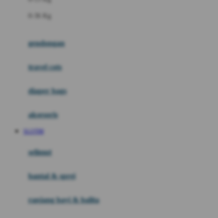
Felt So Sweet
0-36 Kg
Fisher Price
Flipper
gendongan
Friends Of Sally
travel cots
G
diaper bags
Gb
Geko
aksesoris
Graco
SLOT88
Gund
selimut
H
bantal & sprei
Habbie
Haenim
ranjang bayi & balita
Happy Horse