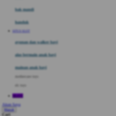
Mini Monkey
Moby
bak mandi
Momami
handuk
Mothercare
SITUS SLOT
Mustela
ayunan dan walker bayi
My Buddy Tag
My K
alas bermain anak bayi
N
mainan anak bayi
Naif
mothercare toys
Nike
elc toys
Nordic Natural
SLOT
Nuby
Akun Saya
Nuna
Masuk
Cari