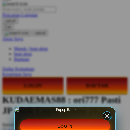
O
Pencarian Lanjutan
Oh Ma Grain
cancel
Okiedog
Cari
cancel
P
Akun Saya
Masuk / buat akun
Peachy
buat akun
Phil & Ted's
Bantuan
Philips Avent
Daftar Keinginan
Keranjang Saya
Pigeon
LOGIN
DAFTAR
Playgro
KUDAEMAS88 : ori777 Pasti
Poled Global
JP Link Login Resmi 2026
Ponycycle
Puma
Serendah
Rp 10.000
LOGIN
Pureats