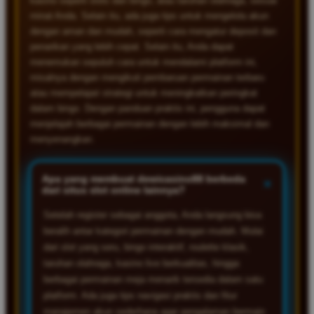
kasino seperti slots dan bingo, atau taruhan olahraga, sesuai
minat Anda. Selain itu, ada juga tips untuk mengelola akun
dengan aman dan mudah, seperti cara mengatur deposit dan
penarikan yang lebih cepat. Selain itu, Anda dapat
menemukan sepuluh cara untuk mendalami platform ini,
misalnya dengan mengikuti pembaruan permainan terbaru
atau mempelajari strategi untuk meningkatkan peringkat
dalam bingo. Dengan panduan praktis ini, pengguna dapat
menjelajah berbagai permainan dengan lebih maksimal dan
menyenangkan.
Apa yang membuat dewicasino88 berbeda
+
dari situs slot online lainnya?
Setelah register sebagai anggota, Anda langsung bisa
beralih antar kategori permainan dengan mudah. Mulai
dari slot yang seru, bingo interaktif, roulette klasik,
taruhan olahraga, kasino live berkualitas, hingga
berbagai permainan meja menarik tersedia dalam satu
platform. Ada juga tips navigasi praktis dan fitur
manajemen akun sederhana agar pengalaman bermain