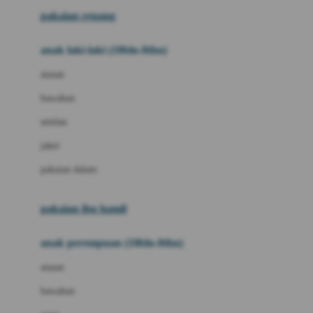
Buggygear
pakaian renang
Bumkins
anak laki-laki (18bln-8thn)
C
atasan
Cetaphil
bawahan
Chicco
setelan
Childlife
jaket
Clevamama
pakaian dalam
Cocolatte
Cottonseeds
pakaian ibu hamil
Cozy N Safe
anak perempuan (18bln-8thn)
Crane
atasan
Cybex
bawahan
D