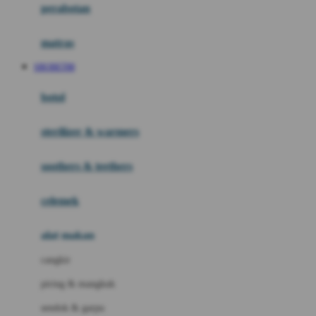
perabotan
Happy Tummy
Hauck
matras
Havaianas
SBOBET88
Hegen
botol
Hot Wheels
sterilizer & warmers
Hybrid
soothers & teethers
I
Inlacta DHA
celemek
Interlac
alat makan
Ivenet
cangkir
J
piring & mangkuk
Jack N Jill
sendok & garpu