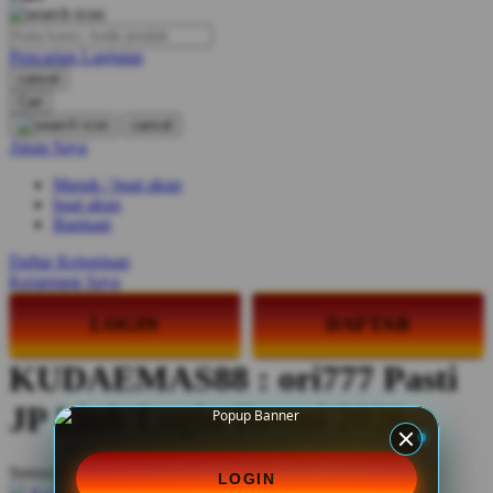
O
Pencarian Lanjutan
Oh Ma Grain
cancel
Okiedog
Cari
cancel
P
Akun Saya
Masuk / buat akun
Peachy
buat akun
Phil & Ted's
Bantuan
Philips Avent
Daftar Keinginan
Keranjang Saya
Pigeon
LOGIN
DAFTAR
Playgro
KUDAEMAS88 : ori777 Pasti
Poled Global
JP Link Login Resmi 2026
Ponycycle
Puma
Serendah
Rp 10.000
LOGIN
Pureats