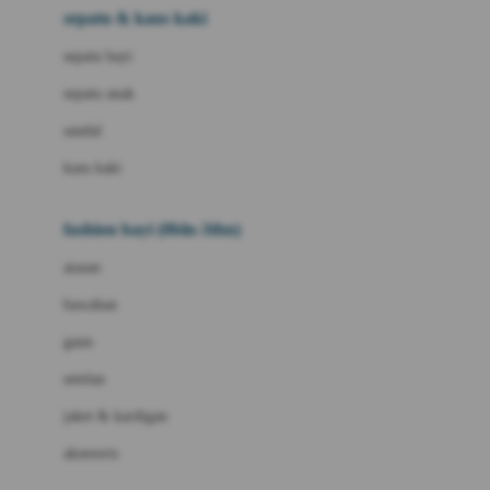
Beauty Barn
sepatu & kaus kaki
Bio Oil
sepatu bayi
Biolane
sepatu anak
Bite Fighters
sandal
Bizzi Growin
kaus kaki
Blackmores
fashion bayi (0bln-3thn)
Blooming Marvellous
atasan
Bonnels
bawahan
Bravado
gaun
Bruder
setelan
Brush Baby
jaket & kardigan
Buds Organics
aksesoris
Bugaboo