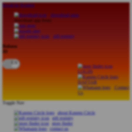
lewati ke Konten
download apps
download app from:
gift registry
Bahasa
ID
LOGIN
DAFTAR
Contact
Us
Toggle Nav
about Kanmo Circle
gift registry
store finder
contact us