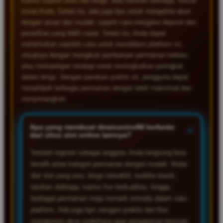
kasino seperti slots dan bingo, atau taruhan olahraga, sesuai
minat Anda. Selain itu, ada juga tips untuk mengelola akun
dengan aman dan mudah, seperti cara mengatur deposit dan
penarikan yang lebih cepat. Selain itu, Anda dapat
menemukan sepuluh cara untuk mendalami platform ini,
misalnya dengan mengikuti pembaruan permainan terbaru
atau mempelajari strategi untuk meningkatkan peringkat
dalam bingo. Dengan panduan praktis ini, pengguna dapat
menjelajah berbagai permainan dengan lebih maksimal dan
menyenangkan.
Apa yang membuat dewicasino88 berbeda
+
dari situs slot online lainnya?
Setelah register sebagai anggota, Anda langsung bisa
beralih antar kategori permainan dengan mudah. Mulai
dari slot yang seru, bingo interaktif, roulette klasik,
taruhan olahraga, kasino live berkualitas, hingga
berbagai permainan meja menarik tersedia dalam satu
platform. Ada juga tips navigasi praktis dan fitur
manajemen akun sederhana agar pengalaman bermain