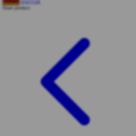
DAFTAR
LOGIN
Squishmallows
Share product:
Starbooks
Stick-O
Stokke
Sudocrem
Sumimo
Sunnylife
Sun-Staches
Swimava
T
Tommee Tippee
Trunki
Tutti Bambini