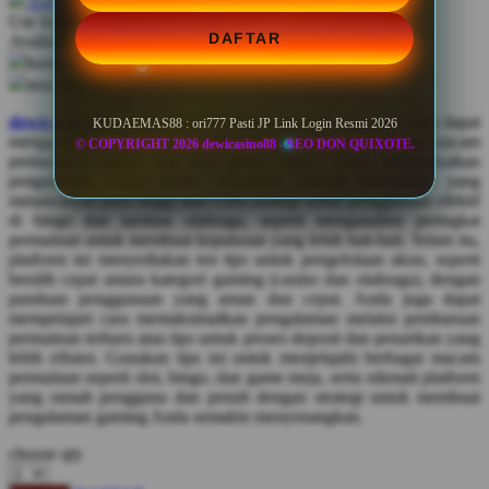
Earn
1.000.000
-
100.000.000
Bonus
Use Installment Options from
.
Laarn more
Q
DAFTAR
Available for :
home delivery
QV Baby
store pickup
dewicasino88
Setelah Anda mendaftar sebagai anggota, Anda dapat
KUDAEMAS88 : ori777 Pasti JP Link Login Resmi 2026
R
menggunakan tips yang tersedia untuk menavigasi berbagai macam
© COPYRIGHT 2026 dewicasino88 - SEO DON QUIXOTE.
permainan, seperti slot dan games meja, untuk meningkatkan
Real Shades
pengalaman online Anda. Misalnya, pilihlah permainan yang
menawarkan poin tinggi atau coba strategi untuk penggunaan efektif
Red Castle
di bingo dan taruhan olahraga, seperti menganalisis peringkat
permainan untuk membuat keputusan yang lebih hati-hati. Selain itu,
Ribbon Madness
platform ini menyediakan ten tips untuk pengelolaan akun, seperti
beralih cepat antara kategori gaming (casino dan olahraga), dengan
S
panduan penggunaan yang aman dan cepat. Anda juga dapat
mempelajari cara memaksimalkan pengalaman melalui pembaruan
Sebamed
permainan terbaru atau tips untuk proses deposit dan penarikan yang
lebih efisien. Gunakan tips ini untuk menjelajahi berbagai macam
Silver Cross
permainan seperti slot, bingo, dan game meja, serta nikmati platform
yang ramah pengguna dan penuh dengan strategi untuk membuat
Simply Idea
pengalaman gaming Anda semakin menyenangkan.
Skip Hop
choose qty
Spectra