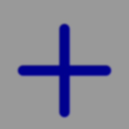
X
Xootz
Y
Yamatoya
Z
Zaxy
Zoggs
0-9
4Moms
59S