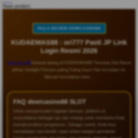
Share product:
FAQ & REVIEW DEWICASINO88
KUDAEMAS88 : ori777 Pasti JP Link
Login Resmi 2026
dewicasino88
Selamat datang di KUDAEMAS88! Temukan Slot Resmi
pilihan Starlight Princess paling Paling Gacor Hari Ini malam ini.
Nikmati kemudahan trans...
FAQ dewicasino88 SLOT
Untuk mempermudah kegiatan bermain, platform ini
menyediakan berbagai tips dan strategi untuk membantu Anda
memaksimalkan pengalaman. Sebagai contoh, Anda bisa
mempelajari cara beralih cepat antara kategori permainan