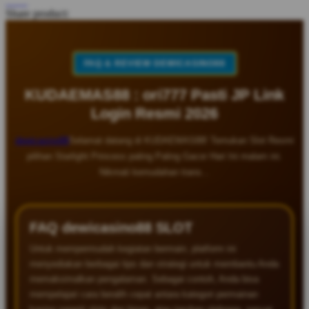
Share product:
FAQ & REVIEW DEWICASINO88
KUDAEMAS88 : ori777 Pasti JP Link
Login Resmi 2026
dewicasino88
Selamat datang di KUDAEMAS88! Temukan Slot Resmi
pilihan Starlight Princess paling Paling Gacor Hari Ini malam ini.
Nikmati kemudahan trans...
FAQ dewicasino88 SLOT
Untuk mempermudah kegiatan bermain, platform ini
menyediakan berbagai tips dan strategi untuk membantu Anda
memaksimalkan pengalaman. Sebagai contoh, Anda bisa
mempelajari cara beralih cepat antara kategori permainan