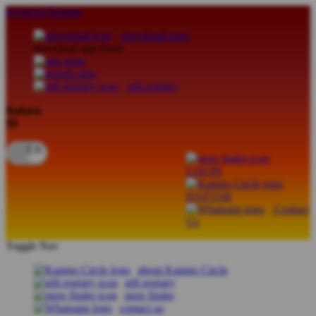
lewati ke Konten
download apps
download app from:
gift registry
Bahasa
ID
LOGIN
DAFTAR
Contact
Us
Toggle Nav
about Kanmo Circle
gift registry
store finder
contact us