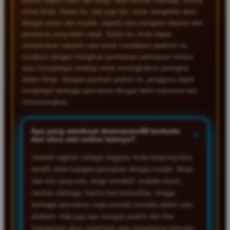
kasino seperti slots dan bingo, atau taruhan olahraga, sesuai
minat Anda. Selain itu, ada juga tips untuk mengelola akun
dengan aman dan mudah, seperti cara mengatur deposit dan
penarikan yang lebih cepat. Selain itu, Anda dapat
menemukan sepuluh cara untuk mendalami platform ini,
misalnya dengan mengikuti pembaruan permainan terbaru
atau mempelajari strategi untuk meningkatkan peringkat
dalam bingo. Dengan panduan praktis ini, pengguna dapat
menjelajah berbagai permainan dengan lebih maksimal dan
menyenangkan.
Apa yang membuat dewicasino88 berbeda
+
dari situs slot online lainnya?
Setelah register sebagai anggota, Anda langsung bisa
beralih antar kategori permainan dengan mudah. Mulai
dari slot yang seru, bingo interaktif, roulette klasik,
taruhan olahraga, kasino live berkualitas, hingga
berbagai permainan meja menarik tersedia dalam satu
platform. Ada juga tips navigasi praktis dan fitur
manajemen akun sederhana agar pengalaman bermain