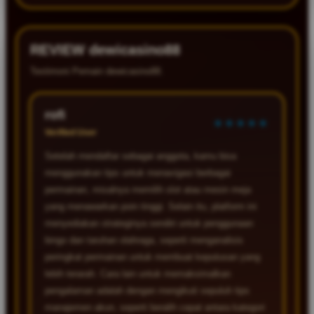
atau melihat promosi terbaru. Platform ini menyediakan
berbagai tips untuk menjelajahi platform. Misalnya,
cepat antara kategori game kasino dan aktivitas terkait
khusus. Selain itu, platform ini juga menyediakan
panduan penggunaan yang aman dan cepat untuk
kamu bisa mencoba strategi baru untuk permainan
olahraga. Anda dapat mengatur akun Anda dengan
pilihan untuk taruhan olahraga, dimana kamu dapat
mengelola akun, beralih antara kategori permainan, dan
bingo atau mempelajari cara menganalisis peringkat
mudah, memeriksa riwayat aktivitas, dan
mengikuti pertandingan favoritmu dan berpartisipasi
REVIEW dewicasino88
melakukan deposit maupun penarikan. Pengguna juga
dalam taruhan olahraga untuk mengambil keputusan
mengoptimalkan pengalaman bermain Anda secara
secara virtual. Untuk pengalaman yang lebih optimal,
bisa mendapatkan bantuan dukungan jika diperlukan.
Testimoni Pemain dewicasino88.
yang lebih tepat. Platform ini juga menyediakan
online. Platform ini juga memberikan informasi terbaru
terdapat tips dan strategi yang bisa kamu gunakan,
informasi tentang cara mengelola poin dan
tentang petunjuk menggunakan fitur-fitur platform dan
seperti mempelajari cara terbaik untuk mengelola
memanfaatkan promosi yang tersedia. Selain itu, kamu
update permainan yang terbaru. Dengan mempelajari
akunmu, mulai dari daftar (register) sebagai anggota
dina
bisa mendapatkan tips untuk navigasi cepat antar
★★★★★
tips dan strategi yang tersedia, Anda dapat
hingga memantau poin atau saldo. Pengguna juga
Verified User
kategori permainan, seperti dari casino ke olahraga atau
memaksimalkan pengalaman bermain dan menjelajahi
dapat dengan mudah beralih antara kategori permainan
sebaliknya. Bagi yang baru bergabung, ada panduan
Setelah mengunduh aplikasi dan mendaftar menjadi
berbagai macam game yang ditawarkan dengan cara
hanya dalam beberapa klik. Jadi, kamu dapat
mengenai cara daftar dan melakukan deposit serta
yang lebih mudah dan menyenangkan.
anggota, kamu bisa memulai petualangan seru di dunia
menikmati platform ini secara efektif dengan mengikuti
withdrawal dengan aman dan efisien. Dengan
online casino ini! Platform ini menyediakan beragam
alur penggunaan serta tips yang diberikan, untuk
mempelajari cara-cara ini, kamu akan lebih mudah
permainan seperti slot, bingo, dan berbagai jenis game
pengalaman bermain online yang menyenangkan dan
menikmati beragam game online seperti slot, table
optimal.
meja. Misalnya, untuk kamu penggemar olahraga,
games, dan sports betting dengan menciptakan
tersedia juga sports-related gaming untuk memuaskan
pengalaman yang menyenangkan dan bermanfaat.
semangatmu. Untuk memaksimalkan pengalaman
bermain, cobalah tips dan strategi yang tersedia, salah
satunya adalah analisa peringkat permainan agar
keputusanmu lebih tepat. Selain itu, platform ini juga