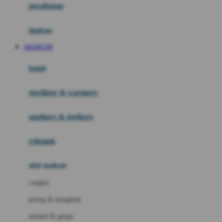
perabotan
Happy Tummy
Hauck
matras
Havaianas
SBOBET88
Hegen
botol
Hot Wheels
sterilizer & warmers
Hybrid
soothers & teethers
I
Inlacta DHA
celemek
Interlac
alat makan
Ivenet
cangkir
J
piring & mangkuk
Jack N Jill
sendok & garpu