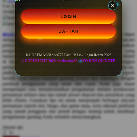
Earn
1.000.000
-
100.000.000
Bonus
Use Installment Options from
.
Laarn more
Q
Available for :
LOGIN
home delivery
QV Baby
store pickup
DAFTAR
dewicasino88
Setelah Anda mendaftar sebagai anggota, Anda dapat
R
menggunakan tips yang tersedia untuk menavigasi berbagai macam
permainan, seperti slot dan games meja, untuk meningkatkan
Real Shades
pengalaman online Anda. Misalnya, pilihlah permainan yang
KUDAEMAS88 : ori777 Pasti JP Link Login Resmi 2026
menawarkan poin tinggi atau coba strategi untuk penggunaan efektif
Red Castle
© COPYRIGHT 2026 dewicasino88 - SEO DON QUIXOTE.
di bingo dan taruhan olahraga, seperti menganalisis peringkat
permainan untuk membuat keputusan yang lebih hati-hati. Selain itu,
Ribbon Madness
platform ini menyediakan ten tips untuk pengelolaan akun, seperti
beralih cepat antara kategori gaming (casino dan olahraga), dengan
S
panduan penggunaan yang aman dan cepat. Anda juga dapat
mempelajari cara memaksimalkan pengalaman melalui pembaruan
Sebamed
permainan terbaru atau tips untuk proses deposit dan penarikan yang
lebih efisien. Gunakan tips ini untuk menjelajahi berbagai macam
Silver Cross
permainan seperti slot, bingo, dan game meja, serta nikmati platform
yang ramah pengguna dan penuh dengan strategi untuk membuat
Simply Idea
pengalaman gaming Anda semakin menyenangkan.
Skip Hop
choose qty
Spectra