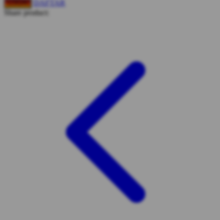
DAFTAR
LOGIN
Squishmallows
Share product:
Starbooks
Stick-O
Stokke
Sudocrem
Sumimo
Sunnylife
Sun-Staches
Swimava
T
Tommee Tippee
Trunki
Tutti Bambini