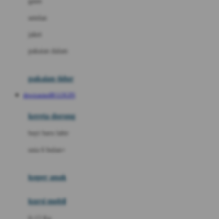
gaun
Dae Organics
setelan
Docare
jaket
Doona
pakaian dalam
Down To Earth
Drew
pakaian tidur
Dr. Brown's
dewicasino88 LOGIN
E
kereta dorong
ELC
bayi baru lahir
Ergobaby
usia 6 bulan+
Expert Care
koper anak
Ezyroller
kursi mobil
F
0-13 Kg