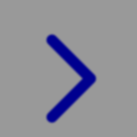
Twistshake
TY Toys
U
V
Veja
Vitaflow
Vtech
W
Waterland
Wellness