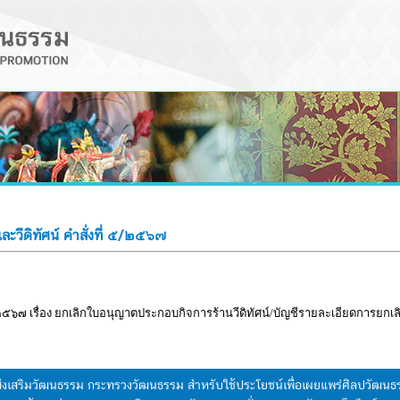
วีดิทัศน์ คำสั่งที่ ๕/๒๕๖๗
๒๕๖๗ เรื่อง ยกเลิกใบอนุญาตประกอบกิจการร้านวีดิทัศน์/บัญชีรายละเอียดการยกเ
มส่งเสริมวัฒนธรรม กระทรวงวัฒนธรรม สำหรับใช้ประโยชน์เพื่อเผยแพร่ศิลปวัฒ