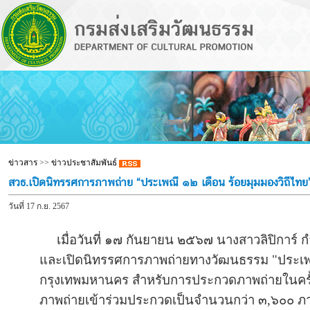
ข่าวสาร
>>
ข่าวประชาสัมพันธ์
สวธ.เปิดนิทรรศการภาพถ่าย “ประเพณี ๑๒ เดือน ร้อยมุมมองวิถีไทย
วันที่ 17 ก.ย. 2567
เมื่อวันที่ ๑๗ กันยายน ๒๕๖๗ นางสาวลิปิการ์ ก
และเปิดนิทรรศการภาพถ่ายทางวัฒนธรรม "ประเพณี
กรุงเทพมหานคร สำหรับการประกวดภาพถ่ายในครั้งน
ภาพถ่ายเข้าร่วมประกวดเป็นจำนวนกว่า ๓,๖๐๐ ภา