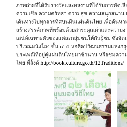
ภาพถ่ายที่ได้รับรางวัลและผลงานที่ได้รับการคัดเล
ความเชื่อ ความศรัทธา ความสุข ความสนุกสนาน แล
เดินทางไปทุกสารทิศบนผืนแผ่นดินไทย เพื่อค้นหามุ
สร้างสรรค์ภาพที่พร้อมด้วยสาระคุณค่าและความงาม
เสน่ห์เฉพาะตัวของแต่ละกลุ่มชนให้กับผู้ชม ซึ่งจ
บริเวณผนังโถง ชั้น ๔-๕ หอศิลปวัฒนธรรมแห่งกรุง
ประเพณีที่อยู่คู่แผ่นดินไทยมาช้านาน หรือชมควา
ไทย ที่ลิ้งค์
http://book.culture.go.th/12Traditions/