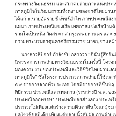
กระทรวงวัฒนธรรม และสมาคมถ่ายภาพแห่งประเทศไ
ภาคภูมิใจในวัฒนธรรมที่งดงามของชาติไทยผ่านภาพ
ได้แก่ ๑.นายอัครายช์ เพ็ชร์อำไพ ภาพประเพณีสงก
แยนา ภาพประเพณีแข่งเรือ เทศกาลแข่งเรือบ้านฉัน
รวมใจเป็นหนึ่ง วัดสระเกศ กรุงเทพมหานคร และ 
ถวายพระบรมธาตุนครศรีธรรมราช มาฆบูชาแห่ผ้าข
นางสาวลิปิการ์ กำลังชัย กล่าวว่า "ดิฉันรู้สึกยินด
นิทรรศการภาพถ่ายทางวัฒนธรรมในครั้งนี้ โครงก
มองความงามของประเพณีและวิถีชีวิตไทยผ่านเลนส์
ภาคภูมิใจ" ซึ่งโครงการประกวดภาพถ่ายนี้ใช้เวลา
๕๙ รายการจากทั่วประเทศ โดยมีรายการที่ขึ้นบ
พิธีกรรม ประเพณีและเทศกาล (ระหว่างปี พ.ศ. 
ประเพณีออกพรรษา ประเพณีปอยส่างลอง ประเพรีแข่ง
ประกวดไม่เพียงแต่สร้างความตื่นตาตื่นใจแก่ผู้ชม
ยุคโซเชียลมีเดีย เพียงแค่ปลายนิ้วสัมผัส ภาพถ่าย