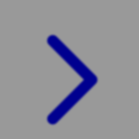
Twistshake
TY Toys
U
V
Veja
Vitaflow
Vtech
W
Waterland
Wellness