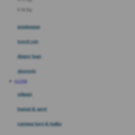
Felt So Sweet
0-36 Kg
Fisher Price
Flipper
gendongan
Friends Of Sally
travel cots
G
diaper bags
Gb
Geko
aksesoris
Graco
SLOT88
Gund
selimut
H
bantal & sprei
Habbie
Haenim
ranjang bayi & balita
Happy Horse