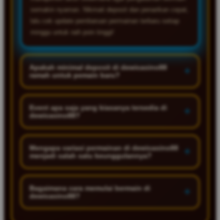
semakin nyaman. Nikmati deposit dan penarikan cepat,
lalu cek update pembaruan permainan terbaru setiap
minggu untuk raih poin tinggi!
Apakah minimal deposit di dewicasino88
+
ramah untuk pemain baru?
Platform ini menyediakan beragam pilihan permainan
online untuk Anda nikmati, mulai dari digital slots dan
Event apa saja yang biasanya tersedia di
+
dewicasino88?
bingo hingga table games dan sports-related gaming.
Sebagai contoh, selain mengakses beragam pilihan
Setelah mendaftar, anggota dapat menggunakan tips
game yang tersedia, Anda juga dapat mempelajari
untuk menavigasi berbagai permainan kasino, slot,
Mengapa variasi permainan di dewicasino88
strategize untuk meningkatkan peluang bermain seperti
+
menjadi salah satu keunggulannya?
bingo, dan taruhan olahraga di platform ini. Misalnya,
menganalisis peringkat permainan untuk membuat
para pemain bisa memilih permainan yang memiliki poin
keputusan lebih hati-hati dalam taruhan olahraga. Cara
Platform ini memungkinkan kamu untuk menjelajahi
tinggi atau strategi seperti menganalisis peringkat
ini dapat membantu Anda lebih menikmati pengalaman
berbagai macam permainan online, seperti slot, bingo,
Bagaimana cara memulai bermain di
permainan dalam kategori olahraga untuk membuat
+
berpartisipasi dalam berbagai macam event olahraga.
dewicasino88?
dan berbagai jenis permainan meja. Misalnya, kamu
keputusan yang lebih hati-hati. Selain itu, pengguna
Selain itu, platform ini menawarkan tips untuk
bisa mencoba slot dengan hadiah-hadiah menarik atau
dapat mengakses tips tentang cara mendaftar gratis
Setelah daftar akun selesai, kamu bisa menggunakan
manajemen akun yang efektif, seperti beralih dengan
menantang dirimu dalam game bingo dengan strategi