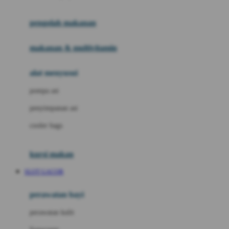
Joie
pengolah makanan
Joolz
Jujube
makanan & multivitamin
K
alat menyusui
Kiddycuts
pompa asi
Kumon
penyimpanan asi
L
cooler bags
Leapfrog
kursi makan
Leclerc
SLOT GACOR
Lee Vierra
Lillebaby
perawatan bayi
Little Bird Told Me
perawatan kulit
Little Miss Janis