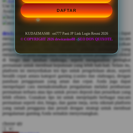
Earn
1.000.000
-
100.000.000
Bonus
Use Installment Options from
.
Laarn more
Q
DAFTAR
Available for :
home delivery
QV Baby
store pickup
dewicasino88
Setelah Anda mendaftar sebagai anggota, Anda dapat
KUDAEMAS88 : ori777 Pasti JP Link Login Resmi 2026
R
menggunakan tips yang tersedia untuk menavigasi berbagai macam
© COPYRIGHT 2026 dewicasino88 - SEO DON QUIXOTE.
permainan, seperti slot dan games meja, untuk meningkatkan
Real Shades
pengalaman online Anda. Misalnya, pilihlah permainan yang
menawarkan poin tinggi atau coba strategi untuk penggunaan efektif
Red Castle
di bingo dan taruhan olahraga, seperti menganalisis peringkat
permainan untuk membuat keputusan yang lebih hati-hati. Selain itu,
Ribbon Madness
platform ini menyediakan ten tips untuk pengelolaan akun, seperti
beralih cepat antara kategori gaming (casino dan olahraga), dengan
S
panduan penggunaan yang aman dan cepat. Anda juga dapat
mempelajari cara memaksimalkan pengalaman melalui pembaruan
Sebamed
permainan terbaru atau tips untuk proses deposit dan penarikan yang
lebih efisien. Gunakan tips ini untuk menjelajahi berbagai macam
Silver Cross
permainan seperti slot, bingo, dan game meja, serta nikmati platform
yang ramah pengguna dan penuh dengan strategi untuk membuat
Simply Idea
pengalaman gaming Anda semakin menyenangkan.
Skip Hop
choose qty
Spectra