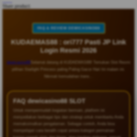
Share product:
FAQ & REVIEW DEWICASINO88
KUDAEMAS88 : ori777 Pasti JP Link
Login Resmi 2026
dewicasino88
Selamat datang di KUDAEMAS88! Temukan Slot Resmi
pilihan Starlight Princess paling Paling Gacor Hari Ini malam ini.
Nikmati kemudahan trans...
FAQ dewicasino88 SLOT
Untuk mempermudah kegiatan bermain, platform ini
menyediakan berbagai tips dan strategi untuk membantu Anda
memaksimalkan pengalaman. Sebagai contoh, Anda bisa
mempelajari cara beralih cepat antara kategori permainan