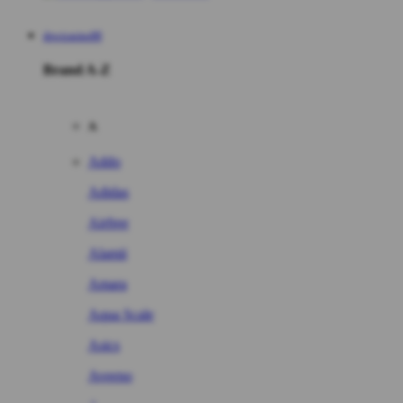
dewicasino88
Brand A-Z
A
Addo
Adidas
Airfree
Alamii
Amara
Aqua Scale
Asics
Aveeno