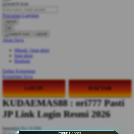
O
Pencarian Lanjutan
Oh Ma Grain
cancel
Okiedog
Cari
cancel
P
Akun Saya
Masuk / buat akun
Peachy
buat akun
Phil & Ted's
Bantuan
Philips Avent
Daftar Keinginan
Keranjang Saya
Pigeon
LOGIN
DAFTAR
Playgro
KUDAEMAS88 : ori777 Pasti
Poled Global
JP Link Login Resmi 2026
Ponycycle
Puma
Serendah
Rp 10.000
Pureats