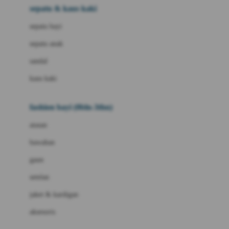
Beauty Barn
sepatu & kaus kaki
Bio Oil
sepatu bayi
Biolane
sepatu anak
Bite Fighters
sandal
Bizzi Growin
kaus kaki
Blackmores
fashion bayi (0bln-3thn)
Blooming Marvellous
atasan
Bonnels
bawahan
Bravado
gaun
Bruder
setelan
Brush Baby
jaket & kardigan
Buds Organics
aksesoris
Bugaboo