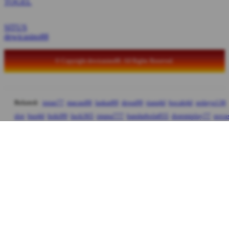
© Copyright dewicasino88. All Rights Reserved.
Related:
intan77
macau88
laskar89
dewa99
tiara4d
bocah4d
sedayu138
slot
bus4d
hoki99
luck365
istana777
bandarbola855
doremiplay77
nova