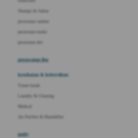
Sunscreen
London Taxi
Shampo & Sabun
Love To Dream
perawatan rambut
perawatan mulut
M
perawatan diri
Magformers
Mama's Choice
perawatan ibu
Mamas&Papas
kesehatan & kebersihan
Mamaway
Tissue basah
Maxi Cosi
Laundry & Cleaning
Megabloks
Medical
Micro
Air Purifier & Humidifier
MiDeer
Mimi & Lula
potty