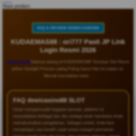
Share product:
FAQ & REVIEW DEWICASINO88
KUDAEMAS88 : ori777 Pasti JP Link
Login Resmi 2026
dewicasino88
Selamat datang di KUDAEMAS88! Temukan Slot Resmi
pilihan Starlight Princess paling Paling Gacor Hari Ini malam ini.
Nikmati kemudahan trans...
FAQ dewicasino88 SLOT
Untuk mempermudah kegiatan bermain, platform ini
menyediakan berbagai tips dan strategi untuk membantu Anda
memaksimalkan pengalaman. Sebagai contoh, Anda bisa
mempelajari cara beralih cepat antara kategori permainan