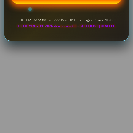
KUDAEMAS88 : ori777 Pasti JP Link Login Resmi 2026
© COPYRIGHT 2026 dewicasino88 - SEO DON QUIXOTE.