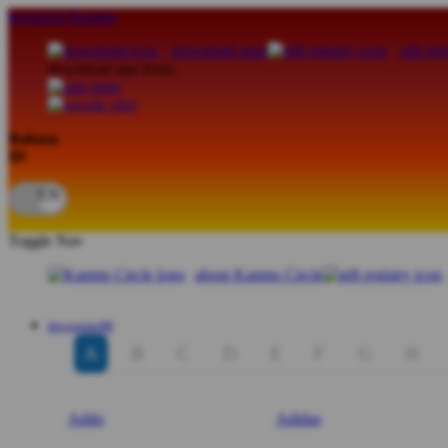
lewati ke Konten
download apps
gift reg
download app from:
Bahasa
ID
Toggle Nav
about Kanmo Circle
dewicasino88
A
B
C
D
E
F
G
H
Addo
Adidas