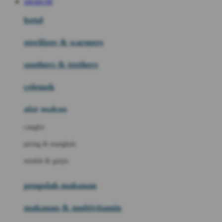
SBOBET88
botol
sterilizer & warmers
soothers & teethers
celemek
alat makan
cangkir
piring & mangkuk
sendok & garpu
pengolah makanan
makanan & multivitamin