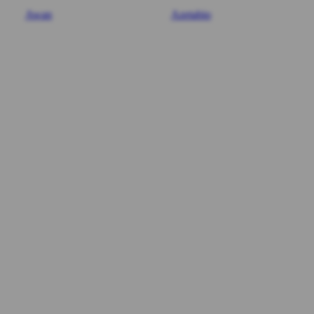
Awan
Azetabio