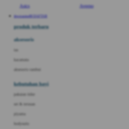
Asics
Aveeno
dewicasino88 DAFTAR
produk terbaru
aksesoris
tas
kacamata
aksesoris rambut
kebutuhan bayi
pakaian tidur
set & terusan
piyama
bodysuits