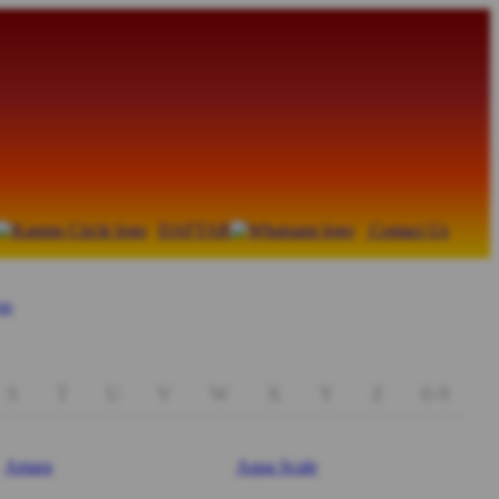
DAFTAR
Contact Us
us
S
T
U
V
W
X
Y
Z
0-9
Amara
Aqua Scale