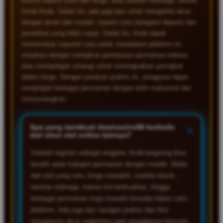
kasino seperti slots dan bingo, atau taruhan olahraga, sesuai
minat Anda. Selain itu, ada juga tips untuk mengelola akun
dengan aman dan mudah, seperti cara mengatur deposit dan
penarikan yang lebih cepat. Selain itu, Anda dapat
menemukan sepuluh cara untuk mendalami platform ini,
misalnya dengan mengikuti pembaruan permainan terbaru
atau mempelajari strategi untuk meningkatkan peringkat
dalam bingo. Dengan panduan praktis ini, pengguna dapat
menjelajah berbagai permainan dengan lebih maksimal dan
menyenangkan.
Apa yang membuat dewicasino88 berbeda
+
dari situs slot online lainnya?
Setelah register sebagai anggota, Anda langsung bisa
beralih antar kategori permainan dengan mudah. Mulai
dari slot yang seru, bingo interaktif, roulette klasik,
taruhan olahraga, kasino live berkualitas, hingga
berbagai permainan meja menarik tersedia dalam satu
platform. Ada juga tips navigasi praktis dan fitur
manajemen akun sederhana agar pengalaman bermain