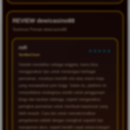
atau melihat promosi terbaru. Platform ini menyediakan
berbagai tips untuk menjelajahi platform. Misalnya,
cepat antara kategori game kasino dan aktivitas terkait
khusus. Selain itu, platform ini juga menyediakan
panduan penggunaan yang aman dan cepat untuk
kamu bisa mencoba strategi baru untuk permainan
olahraga. Anda dapat mengatur akun Anda dengan
pilihan untuk taruhan olahraga, dimana kamu dapat
mengelola akun, beralih antara kategori permainan, dan
bingo atau mempelajari cara menganalisis peringkat
mudah, memeriksa riwayat aktivitas, dan
mengikuti pertandingan favoritmu dan berpartisipasi
REVIEW dewicasino88
melakukan deposit maupun penarikan. Pengguna juga
dalam taruhan olahraga untuk mengambil keputusan
mengoptimalkan pengalaman bermain Anda secara
secara virtual. Untuk pengalaman yang lebih optimal,
bisa mendapatkan bantuan dukungan jika diperlukan.
Testimoni Pemain dewicasino88.
yang lebih tepat. Platform ini juga menyediakan
online. Platform ini juga memberikan informasi terbaru
terdapat tips dan strategi yang bisa kamu gunakan,
informasi tentang cara mengelola poin dan
tentang petunjuk menggunakan fitur-fitur platform dan
seperti mempelajari cara terbaik untuk mengelola
memanfaatkan promosi yang tersedia. Selain itu, kamu
update permainan yang terbaru. Dengan mempelajari
akunmu, mulai dari daftar (register) sebagai anggota
dina
bisa mendapatkan tips untuk navigasi cepat antar
★★★★★
tips dan strategi yang tersedia, Anda dapat
hingga memantau poin atau saldo. Pengguna juga
Verified User
kategori permainan, seperti dari casino ke olahraga atau
memaksimalkan pengalaman bermain dan menjelajahi
dapat dengan mudah beralih antara kategori permainan
sebaliknya. Bagi yang baru bergabung, ada panduan
Setelah mengunduh aplikasi dan mendaftar menjadi
berbagai macam game yang ditawarkan dengan cara
hanya dalam beberapa klik. Jadi, kamu dapat
mengenai cara daftar dan melakukan deposit serta
yang lebih mudah dan menyenangkan.
anggota, kamu bisa memulai petualangan seru di dunia
menikmati platform ini secara efektif dengan mengikuti
withdrawal dengan aman dan efisien. Dengan
online casino ini! Platform ini menyediakan beragam
alur penggunaan serta tips yang diberikan, untuk
mempelajari cara-cara ini, kamu akan lebih mudah
permainan seperti slot, bingo, dan berbagai jenis game
pengalaman bermain online yang menyenangkan dan
menikmati beragam game online seperti slot, table
optimal.
meja. Misalnya, untuk kamu penggemar olahraga,
games, dan sports betting dengan menciptakan
tersedia juga sports-related gaming untuk memuaskan
pengalaman yang menyenangkan dan bermanfaat.
semangatmu. Untuk memaksimalkan pengalaman
bermain, cobalah tips dan strategi yang tersedia, salah
satunya adalah analisa peringkat permainan agar
keputusanmu lebih tepat. Selain itu, platform ini juga