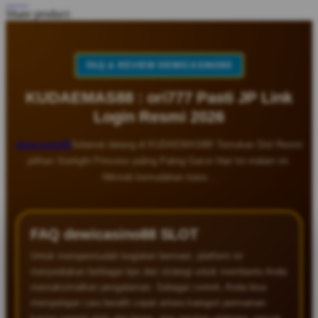
Share product:
FAQ & REVIEW DEWICASINO88
KUDAEMAS88 : ori777 Pasti JP Link
Login Resmi 2026
dewicasino88
Selamat datang di KUDAEMAS88! Temukan Slot Resmi
pilihan Starlight Princess paling Paling Gacor Hari Ini malam ini.
Nikmati kemudahan trans...
FAQ dewicasino88 SLOT
Untuk mempermudah kegiatan bermain, platform ini
menyediakan berbagai tips dan strategi untuk membantu Anda
memaksimalkan pengalaman. Sebagai contoh, Anda bisa
mempelajari cara beralih cepat antara kategori permainan