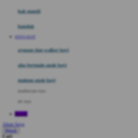
Mini Monkey
Moby
bak mandi
Momami
handuk
Mothercare
SITUS SLOT
Mustela
ayunan dan walker bayi
My Buddy Tag
My K
alas bermain anak bayi
N
mainan anak bayi
Naif
mothercare toys
Nike
elc toys
Nordic Natural
SLOT
Nuby
Akun Saya
Nuna
Masuk
Cari