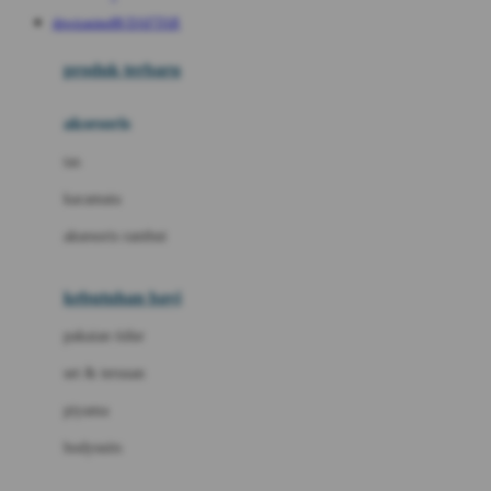
Awan
dewicasino88 DAFTAR
Azetabio
produk terbaru
B
aksesoris
Baabaasheepz
tas
Babiators
kacamata
Baby Dove
aksesoris rambut
Baby Jogger
Baby Rovega
kebutuhan bayi
Babybee
pakaian tidur
Banana Boat
set & terusan
Banz
piyama
Barbie
bodysuits
Beaba