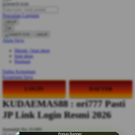
O
Pencarian Lanjutan
Oh Ma Grain
cancel
Okiedog
Cari
cancel
P
Akun Saya
Masuk / buat akun
Peachy
buat akun
Phil & Ted's
Bantuan
Philips Avent
Daftar Keinginan
Keranjang Saya
Pigeon
LOGIN
DAFTAR
Playgro
KUDAEMAS88 : ori777 Pasti
Poled Global
JP Link Login Resmi 2026
Ponycycle
Puma
Serendah
Rp 10.000
Pureats