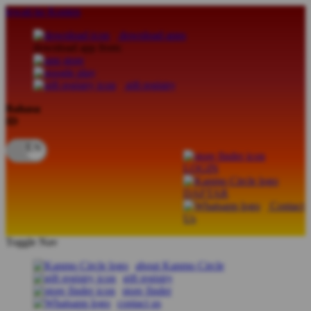
lewati ke Konten
download apps
download app from:
gift registry
Bahasa
ID
LOGIN
DAFTAR
Contact
Us
Toggle Nav
about Kanmo Circle
gift registry
store finder
contact us