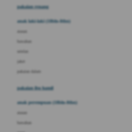
Buggygear
pakaian renang
Bumkins
anak laki-laki (18bln-8thn)
C
atasan
Cetaphil
bawahan
Chicco
setelan
Childlife
jaket
Clevamama
pakaian dalam
Cocolatte
Cottonseeds
pakaian ibu hamil
Cozy N Safe
anak perempuan (18bln-8thn)
Crane
atasan
Cybex
bawahan
D