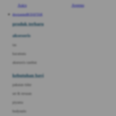
Asics
Aveeno
dewicasino88 DAFTAR
produk terbaru
aksesoris
tas
kacamata
aksesoris rambut
kebutuhan bayi
pakaian tidur
set & terusan
piyama
bodysuits