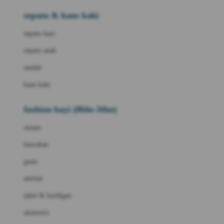
sepatu & kaus kaki
sepatu bayi
sepatu anak
sandal
kaus kaki
fashion bayi (0bln-3thn)
atasan
bawahan
gaun
setelan
jaket & kardigan
aksesoris