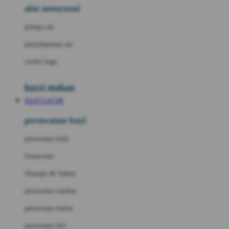
alat menyusui
pompa asi
penyimpanan asi
cooler bags
kursi makan
SLOT GACOR
perawatan bayi
perawatan kulit
Sunscreen
Shampo & Sabun
perawatan rambut
perawatan mulut
perawatan diri