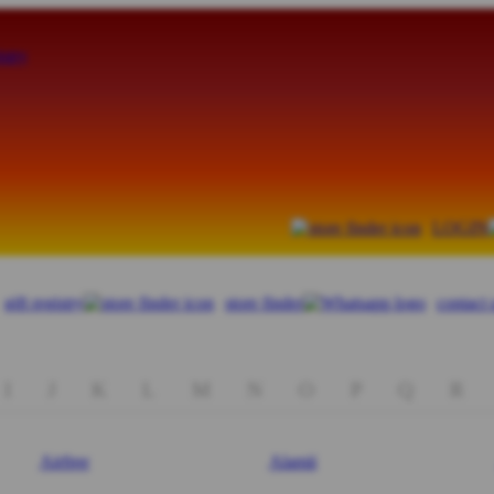
istry
LOGIN
gift registry
store finder
contact 
I
J
K
L
M
N
O
P
Q
R
Airfree
Alamii