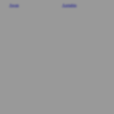
Awan
Azetabio