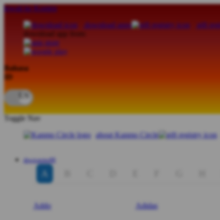
lewati ke Konten
download apps
gift reg
download app from:
Bahasa
ID
Toggle Nav
about Kanmo Circle
dewicasino88
A
B
C
D
E
F
G
H
Addo
Adidas