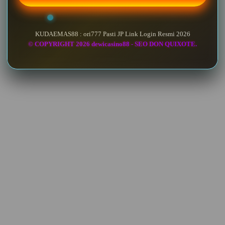
KUDAEMAS88 : ori777 Pasti JP Link Login Resmi 2026
© COPYRIGHT 2026 dewicasino88 - SEO DON QUIXOTE.