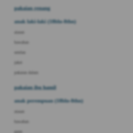
pakaian renang
anak laki-laki (18bln-8thn)
atasan
bawahan
setelan
jaket
pakaian dalam
pakaian ibu hamil
anak perempuan (18bln-8thn)
atasan
bawahan
gaun