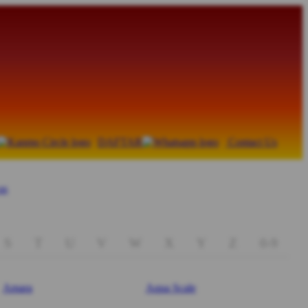
DAFTAR
Contact Us
us
S
T
U
V
W
X
Y
Z
0-9
Amara
Aqua Scale