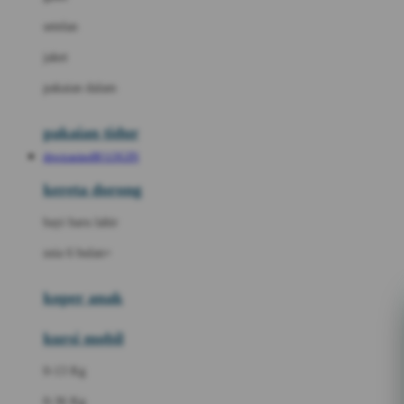
setelan
jaket
pakaian dalam
pakaian tidur
dewicasino88 LOGIN
kereta dorong
bayi baru lahir
usia 6 bulan+
koper anak
kursi mobil
0-13 Kg
0-36 Kg