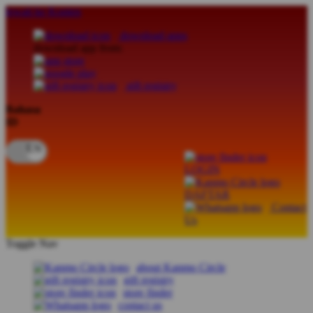
lewati ke Konten
download apps
download app from:
gift registry
Bahasa
ID
LOGIN
DAFTAR
Contact
Us
Toggle Nav
about Kanmo Circle
gift registry
store finder
contact us