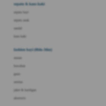
Beauty Barn
sepatu & kaus kaki
Bio Oil
sepatu bayi
Biolane
sepatu anak
Bite Fighters
sandal
Bizzi Growin
kaus kaki
Blackmores
fashion bayi (0bln-3thn)
Blooming Marvellous
atasan
Bonnels
bawahan
Bravado
gaun
Bruder
setelan
Brush Baby
jaket & kardigan
Buds Organics
aksesoris
Bugaboo