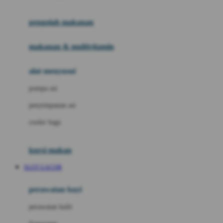
Joie
pengolah makanan
Joolz
Jujube
makanan & multivitamin
K
alat menyusui
Kiddycuts
pompa asi
Kumon
penyimpanan asi
L
cooler bags
Leapfrog
kursi makan
Leclerc
SLOT GACOR
Lee Vierra
Lillebaby
perawatan bayi
Little Bird Told Me
perawatan kulit
Little Miss Janis