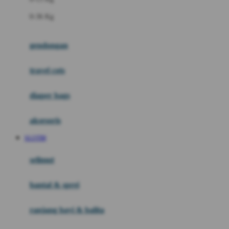
Felt So Sweet
0-36 Kg
Fisher Price
Flipper
gendongan
Friends Of Sally
travel cots
G
diaper bags
Gb
Geko
aksesoris
Graco
SLOT88
Gund
selimut
H
bantal & sprei
Habbie
Haenim
ranjang bayi & balita
Happy Horse