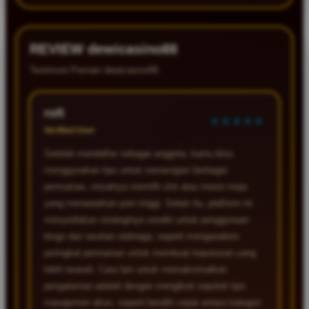
atau melihat promosi terbaru. Platform ini menyediakan
berbagai tips untuk menjelajahi platform. Misalnya,
cepat antara kategori game kasino dan aktivitas terkait
khusus. Selain itu, platform ini juga menyediakan
panduan penggunaan yang aman dan cepat untuk
kamu bisa mencoba strategi baru untuk permainan
olahraga. Anda dapat mengatur akun Anda dengan
pilihan untuk taruhan olahraga, dimana kamu dapat
mengelola akun, beralih antara kategori permainan, dan
bingo atau mempelajari cara menganalisis peringkat
mudah, memeriksa riwayat aktivitas, dan
mengikuti pertandingan favoritmu dan berpartisipasi
REVIEW dewicasino88
melakukan deposit maupun penarikan. Pengguna juga
dalam taruhan olahraga untuk mengambil keputusan
mengoptimalkan pengalaman bermain Anda secara
secara virtual. Untuk pengalaman yang lebih optimal,
bisa mendapatkan bantuan dukungan jika diperlukan.
Testimoni Pemain dewicasino88.
yang lebih tepat. Platform ini juga menyediakan
online. Platform ini juga memberikan informasi terbaru
terdapat tips dan strategi yang bisa kamu gunakan,
informasi tentang cara mengelola poin dan
tentang petunjuk menggunakan fitur-fitur platform dan
seperti mempelajari cara terbaik untuk mengelola
memanfaatkan promosi yang tersedia. Selain itu, kamu
update permainan yang terbaru. Dengan mempelajari
akunmu, mulai dari daftar (register) sebagai anggota
dina
bisa mendapatkan tips untuk navigasi cepat antar
★★★★★
tips dan strategi yang tersedia, Anda dapat
hingga memantau poin atau saldo. Pengguna juga
Verified User
kategori permainan, seperti dari casino ke olahraga atau
memaksimalkan pengalaman bermain dan menjelajahi
dapat dengan mudah beralih antara kategori permainan
sebaliknya. Bagi yang baru bergabung, ada panduan
Setelah mengunduh aplikasi dan mendaftar menjadi
berbagai macam game yang ditawarkan dengan cara
hanya dalam beberapa klik. Jadi, kamu dapat
mengenai cara daftar dan melakukan deposit serta
yang lebih mudah dan menyenangkan.
anggota, kamu bisa memulai petualangan seru di dunia
menikmati platform ini secara efektif dengan mengikuti
withdrawal dengan aman dan efisien. Dengan
online casino ini! Platform ini menyediakan beragam
alur penggunaan serta tips yang diberikan, untuk
mempelajari cara-cara ini, kamu akan lebih mudah
permainan seperti slot, bingo, dan berbagai jenis game
pengalaman bermain online yang menyenangkan dan
menikmati beragam game online seperti slot, table
optimal.
meja. Misalnya, untuk kamu penggemar olahraga,
games, dan sports betting dengan menciptakan
tersedia juga sports-related gaming untuk memuaskan
pengalaman yang menyenangkan dan bermanfaat.
semangatmu. Untuk memaksimalkan pengalaman
bermain, cobalah tips dan strategi yang tersedia, salah
satunya adalah analisa peringkat permainan agar
keputusanmu lebih tepat. Selain itu, platform ini juga