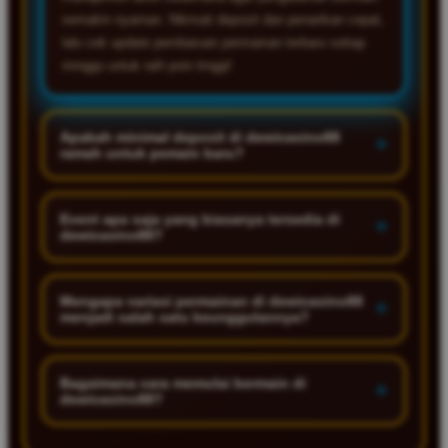
semakin nyaman. Nikmati deposit dan penarikan cepat,
lalu cek update pembaruan permainan terbaru setiap
minggu untuk raih poin tinggi!
Apakah minimal deposit di dewicasino88
+
ramah untuk pemain baru?
Platform ini menyediakan beragam pilihan permainan
online untuk Anda nikmati, mulai dari digital slots dan
Event apa saja yang biasanya tersedia di
+
dewicasino88?
bingo hingga table games dan sports-related gaming.
Sebagai contoh, selain mengakses beragam pilihan
Setelah mendaftar, anggota dapat menggunakan tips
game yang tersedia, Anda juga dapat mempelajari
untuk menavigasi berbagai permainan kasino, slot,
Mengapa variasi permainan di dewicasino88
strategize untuk meningkatkan peluang bermain seperti
+
menjadi salah satu keunggulannya?
bingo, dan taruhan olahraga di platform ini. Misalnya,
menganalisis peringkat permainan untuk membuat
para pemain bisa memilih permainan yang memiliki poin
keputusan lebih hati-hati dalam taruhan olahraga. Cara
Platform ini memungkinkan kamu untuk menjelajahi
tinggi atau strategi seperti menganalisis peringkat
ini dapat membantu Anda lebih menikmati pengalaman
berbagai macam permainan online, seperti slot, bingo,
Bagaimana cara memulai bermain di
permainan dalam kategori olahraga untuk membuat
+
berpartisipasi dalam berbagai macam event olahraga.
dewicasino88?
dan berbagai jenis permainan meja. Misalnya, kamu
keputusan yang lebih hati-hati. Selain itu, pengguna
Selain itu, platform ini menawarkan tips untuk
bisa mencoba slot dengan hadiah-hadiah menarik atau
dapat mengakses tips tentang cara mendaftar gratis
Setelah daftar akun selesai, kamu bisa menggunakan
manajemen akun yang efektif, seperti beralih dengan
menantang dirimu dalam game bingo dengan strategi