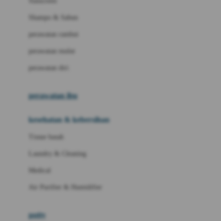
Sunscreen
London Taxi
Shampo & Sabun
Love To Dream
perawatan rambut
perawatan mulut
M
perawatan diri
Magformers
Mama's Choice
perawatan ibu
Mamas&Papas
kesehatan & kebersihan
Mamaway
Tissue basah
Maxi Cosi
Laundry & Cleaning
Megabloks
Medical
Micro
Air Purifier & Humidifier
MiDeer
Mimi & Lula
potty