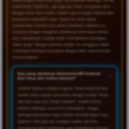
kasino seperti slots dan bingo, atau taruhan olahraga, sesuai
minat Anda. Selain itu, ada juga tips untuk mengelola akun
dengan aman dan mudah, seperti cara mengatur deposit dan
penarikan yang lebih cepat. Selain itu, Anda dapat
menemukan sepuluh cara untuk mendalami platform ini,
misalnya dengan mengikuti pembaruan permainan terbaru
atau mempelajari strategi untuk meningkatkan peringkat
dalam bingo. Dengan panduan praktis ini, pengguna dapat
menjelajah berbagai permainan dengan lebih maksimal dan
menyenangkan.
Apa yang membuat dewicasino88 berbeda
+
dari situs slot online lainnya?
Setelah register sebagai anggota, Anda langsung bisa
beralih antar kategori permainan dengan mudah. Mulai
dari slot yang seru, bingo interaktif, roulette klasik,
taruhan olahraga, kasino live berkualitas, hingga
berbagai permainan meja menarik tersedia dalam satu
platform. Ada juga tips navigasi praktis dan fitur
manajemen akun sederhana agar pengalaman bermain