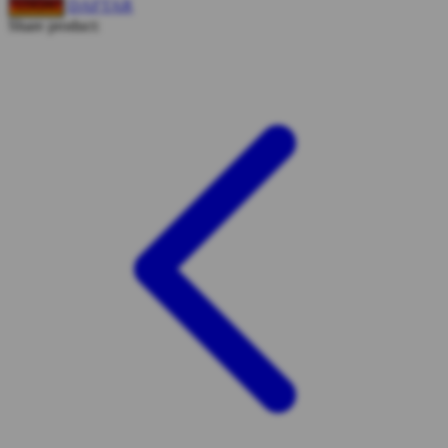
DAFTAR
LOGIN
Squishmallows
Share product:
Starbooks
Stick-O
Stokke
Sudocrem
Sumimo
Sunnylife
Sun-Staches
Swimava
T
Tommee Tippee
Trunki
Tutti Bambini