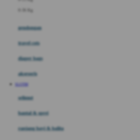
Felt So Sweet
0-36 Kg
Fisher Price
Flipper
gendongan
Friends Of Sally
travel cots
G
diaper bags
Gb
Geko
aksesoris
Graco
SLOT88
Gund
selimut
H
bantal & sprei
Habbie
Haenim
ranjang bayi & balita
Happy Horse