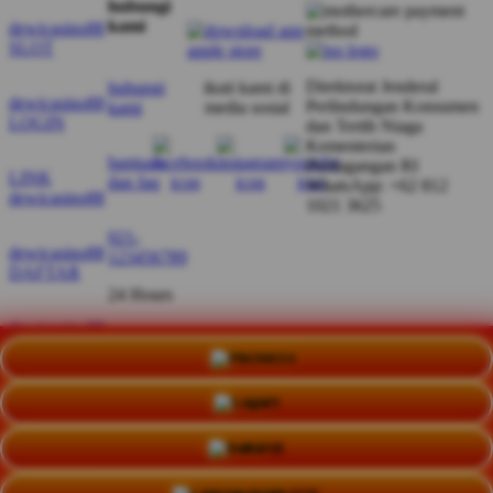
Perlindungan Konsumen
kami
media sosial
LOGIN
dan Tertib Niaga
Kementerian
bantuan
Perdagangan RI
LINK
dan faq
WhatsApp: +62 812
dewicasino88
1021 3625
021-
dewicasino88
123456789
DAFTAR
24 Hours
dewicasino88
LINK
DAFTAR
dewicasino88
PROMO
dewicasino88
TOGEL
LOGIN
SITUS
DAFTAR
dewicasino88