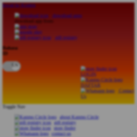
lewati ke Konten
download apps
download app from:
gift registry
Bahasa
ID
LOGIN
DAFTAR
Contact
Us
Toggle Nav
about Kanmo Circle
gift registry
store finder
contact us