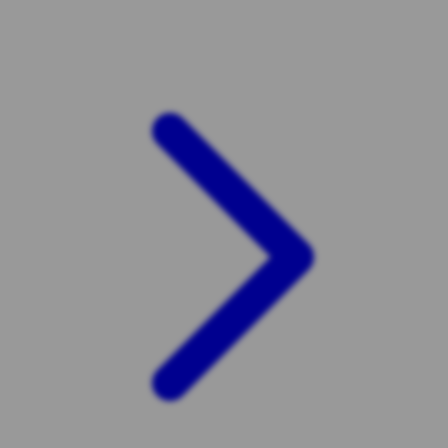
Twistshake
TY Toys
U
V
Veja
Vitaflow
Vtech
W
Waterland
Wellness