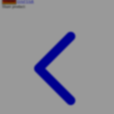
DAFTAR
LOGIN
Squishmallows
Share product:
Starbooks
Stick-O
Stokke
Sudocrem
Sumimo
Sunnylife
Sun-Staches
Swimava
T
Tommee Tippee
Trunki
Tutti Bambini