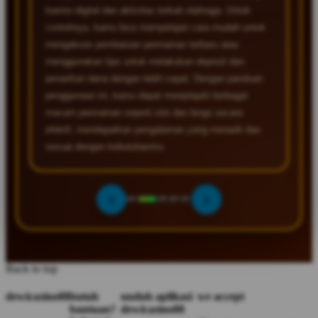
menawarkan panduan tentang cara mudah mengelola
akun, seperti beralih cepat antara kategori permainan
atau memeriksa riwayat aktivitas secara teratur.
Jangan lupa, akses update terbaru untuk menikmati
permainan baru dan fitur-fitur menarik!
‹
›
Back to top
dewicasino88
butuh
unduh aplikasi
we accept
bantuan?
dewicasino88
hubungi
kami
dewicasino88
SLOT
Direktorat Jenderal
hubungi
ikuti kami di
dewicasino88