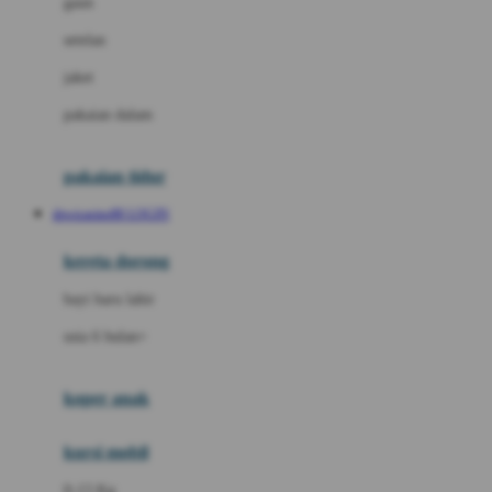
gaun
Dae Organics
setelan
Docare
jaket
Doona
pakaian dalam
Down To Earth
Drew
pakaian tidur
Dr. Brown's
dewicasino88 LOGIN
E
kereta dorong
ELC
bayi baru lahir
Ergobaby
usia 6 bulan+
Expert Care
koper anak
Ezyroller
kursi mobil
F
0-13 Kg