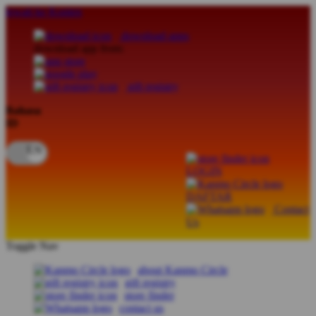
lewati ke Konten
download apps
download app from:
gift registry
Bahasa
ID
LOGIN
DAFTAR
Contact
Us
Toggle Nav
about Kanmo Circle
gift registry
store finder
contact us