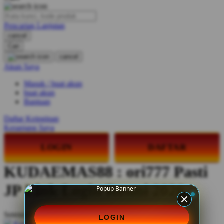
O
Pencarian Lanjutan
Oh Ma Grain
cancel
Okiedog
Cari
cancel
P
Akun Saya
Masuk / buat akun
Peachy
buat akun
Phil & Ted's
Bantuan
Philips Avent
Daftar Keinginan
Keranjang Saya
Pigeon
LOGIN
DAFTAR
Playgro
KUDAEMAS88 : ori777 Pasti
Poled Global
JP Link Login Resmi 2026
Ponycycle
Puma
Serendah
Rp 10.000
LOGIN
Pureats