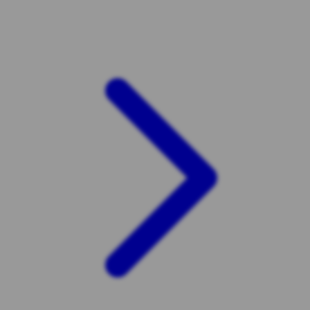
Twistshake
TY Toys
U
V
Veja
Vitaflow
Vtech
W
Waterland
Wellness