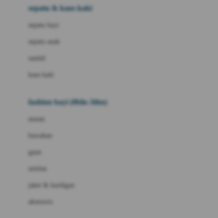
Beauty Barn
sepatu & kaus kaki
Bio Oil
sepatu bayi
Biolane
sepatu anak
Bite Fighters
sandal
Bizzi Growin
kaus kaki
Blackmores
fashion bayi (0bln-3thn)
Blooming Marvellous
atasan
Bonnels
bawahan
Bravado
gaun
Bruder
setelan
Brush Baby
jaket & kardigan
Buds Organics
aksesoris
Bugaboo