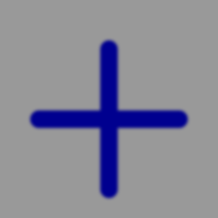
X
Xootz
Y
Yamatoya
Z
Zaxy
Zoggs
0-9
4Moms
59S