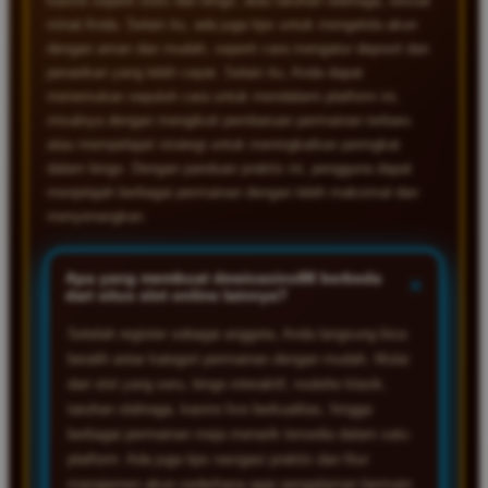
kasino seperti slots dan bingo, atau taruhan olahraga, sesuai
minat Anda. Selain itu, ada juga tips untuk mengelola akun
dengan aman dan mudah, seperti cara mengatur deposit dan
penarikan yang lebih cepat. Selain itu, Anda dapat
menemukan sepuluh cara untuk mendalami platform ini,
misalnya dengan mengikuti pembaruan permainan terbaru
atau mempelajari strategi untuk meningkatkan peringkat
dalam bingo. Dengan panduan praktis ini, pengguna dapat
menjelajah berbagai permainan dengan lebih maksimal dan
menyenangkan.
Apa yang membuat dewicasino88 berbeda
+
dari situs slot online lainnya?
Setelah register sebagai anggota, Anda langsung bisa
beralih antar kategori permainan dengan mudah. Mulai
dari slot yang seru, bingo interaktif, roulette klasik,
taruhan olahraga, kasino live berkualitas, hingga
berbagai permainan meja menarik tersedia dalam satu
platform. Ada juga tips navigasi praktis dan fitur
manajemen akun sederhana agar pengalaman bermain