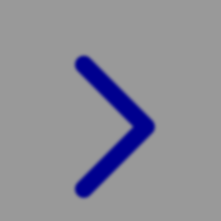
Twistshake
TY Toys
U
V
Veja
Vitaflow
Vtech
W
Waterland
Wellness