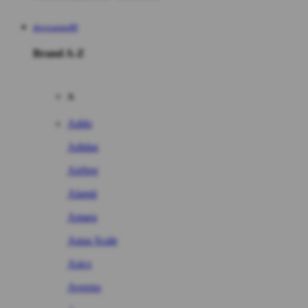
dewicasino88
Brand A-Z
A
Addo
Adidas
Airfree
Alamii
Amara
Aqua Scale
Asics
Aveeno