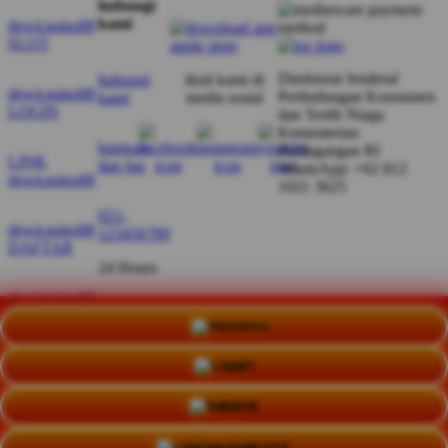
Perlindungan Konsumen
kami
media sosial
LOGIN
dan Tertib Niaga
Kementerian
bantuan
Perdagangan RI
LINK
dan faq
WhatsApp: +62 812
dewicasino88
1021 3625
021-
dewicasino88
123456789
DAFTAR
24 Hours
dewicasino88
LINK
DAFTAR
dewicasino88
PROMO
dewicasino88
TOGEL
LOGIN
SITUS
DAFTAR
dewicasino88