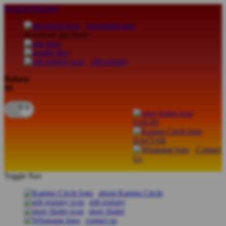
lewati ke Konten
download apps
download app from:
gift registry
Bahasa
ID
LOGIN
DAFTAR
Contact
Us
Toggle Nav
about Kanmo Circle
gift registry
store finder
contact us