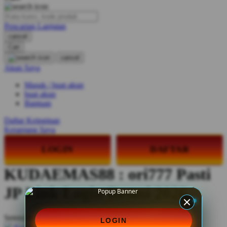
O
Pencarian Lanjutan
Oh Ma Grain
cancel
Okiedog
Cari
cancel
P
Akun Saya
Masuk / buat akun
Peachy
buat akun
Phil & Ted's
Bantuan
Philips Avent
Daftar Keinginan
Keranjang Saya
Pigeon
LOGIN
DAFTAR
Playgro
KUDAEMAS88 : ori777 Pasti
Poled Global
JP Link Login Resmi 2026
Ponycycle
Puma
Serendah
Rp 10.000
LOGIN
Pureats