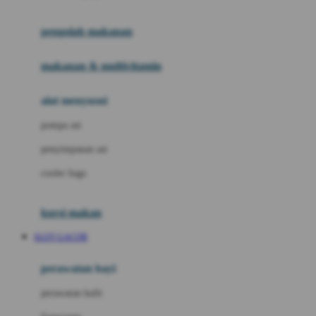
Joie
pengolah makanan
Joolz
Jujube
makanan & multivitamin
K
alat menyusui
Kiddycuts
pompa asi
Kumon
penyimpanan asi
L
cooler bags
Leapfrog
kursi makan
Leclerc
SLOT GACOR
Lee Vierra
Lillebaby
perawatan bayi
Little Bird Told Me
perawatan kulit
Little Miss Janis