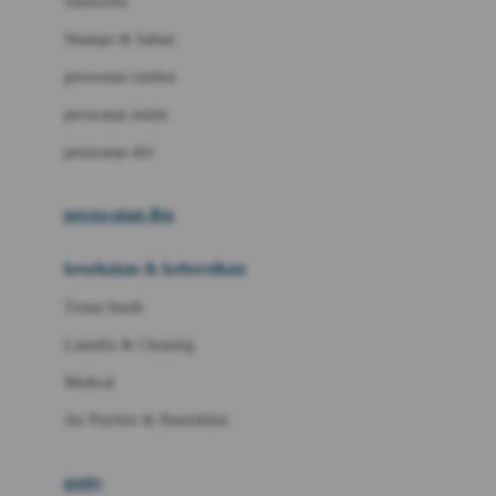
Sunscreen
London Taxi
Shampo & Sabun
Love To Dream
perawatan rambut
perawatan mulut
M
perawatan diri
Magformers
Mama's Choice
perawatan ibu
Mamas&Papas
kesehatan & kebersihan
Mamaway
Tissue basah
Maxi Cosi
Laundry & Cleaning
Megabloks
Medical
Micro
Air Purifier & Humidifier
MiDeer
Mimi & Lula
potty