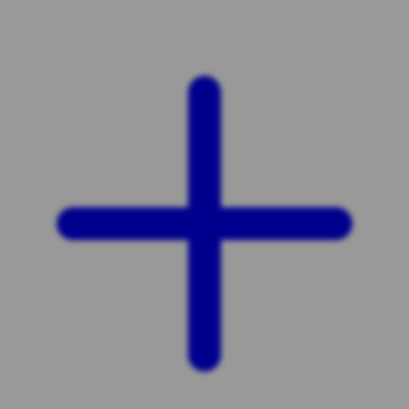
X
Xootz
Y
Yamatoya
Z
Zaxy
Zoggs
0-9
4Moms
59S