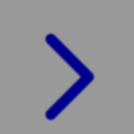
Twistshake
TY Toys
U
V
Veja
Vitaflow
Vtech
W
Waterland
Wellness