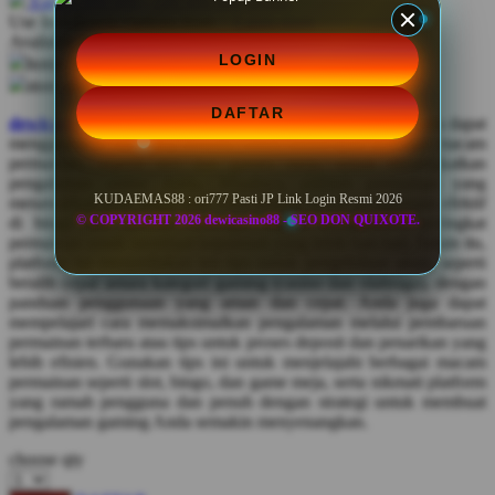
Earn
1.000.000
-
100.000.000
Bonus
Use Installment Options from
.
Laarn more
Q
Available for :
LOGIN
home delivery
QV Baby
store pickup
DAFTAR
dewicasino88
Setelah Anda mendaftar sebagai anggota, Anda dapat
R
menggunakan tips yang tersedia untuk menavigasi berbagai macam
permainan, seperti slot dan games meja, untuk meningkatkan
Real Shades
pengalaman online Anda. Misalnya, pilihlah permainan yang
KUDAEMAS88 : ori777 Pasti JP Link Login Resmi 2026
menawarkan poin tinggi atau coba strategi untuk penggunaan efektif
Red Castle
© COPYRIGHT 2026 dewicasino88 - SEO DON QUIXOTE.
di bingo dan taruhan olahraga, seperti menganalisis peringkat
permainan untuk membuat keputusan yang lebih hati-hati. Selain itu,
Ribbon Madness
platform ini menyediakan ten tips untuk pengelolaan akun, seperti
beralih cepat antara kategori gaming (casino dan olahraga), dengan
S
panduan penggunaan yang aman dan cepat. Anda juga dapat
mempelajari cara memaksimalkan pengalaman melalui pembaruan
Sebamed
permainan terbaru atau tips untuk proses deposit dan penarikan yang
lebih efisien. Gunakan tips ini untuk menjelajahi berbagai macam
Silver Cross
permainan seperti slot, bingo, dan game meja, serta nikmati platform
yang ramah pengguna dan penuh dengan strategi untuk membuat
Simply Idea
pengalaman gaming Anda semakin menyenangkan.
Skip Hop
choose qty
Spectra