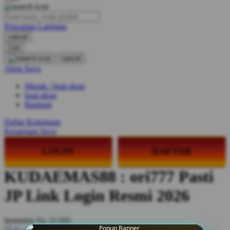
O
Pencarian Lanjutan
Oh Ma Grain
cancel
Okiedog
Cari
cancel
P
Akun Saya
Masuk / buat akun
Peachy
buat akun
Phil & Ted's
Bantuan
Philips Avent
Daftar Keinginan
Keranjang Saya
Pigeon
LOGIN
DAFTAR
Playgro
KUDAEMAS88 : ori777 Pasti
Poled Global
JP Link Login Resmi 2026
Ponycycle
Puma
Serendah
Rp 10.000
Pureats