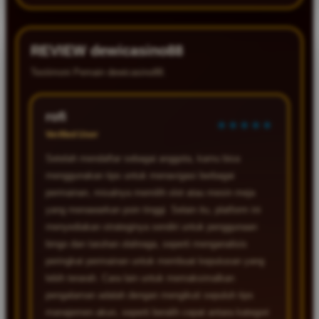
atau melihat promosi terbaru. Platform ini menyediakan
berbagai tips untuk menjelajahi platform. Misalnya,
cepat antara kategori game kasino dan aktivitas terkait
khusus. Selain itu, platform ini juga menyediakan
panduan penggunaan yang aman dan cepat untuk
kamu bisa mencoba strategi baru untuk permainan
olahraga. Anda dapat mengatur akun Anda dengan
pilihan untuk taruhan olahraga, dimana kamu dapat
mengelola akun, beralih antara kategori permainan, dan
bingo atau mempelajari cara menganalisis peringkat
mudah, memeriksa riwayat aktivitas, dan
mengikuti pertandingan favoritmu dan berpartisipasi
REVIEW dewicasino88
melakukan deposit maupun penarikan. Pengguna juga
dalam taruhan olahraga untuk mengambil keputusan
mengoptimalkan pengalaman bermain Anda secara
secara virtual. Untuk pengalaman yang lebih optimal,
bisa mendapatkan bantuan dukungan jika diperlukan.
Testimoni Pemain dewicasino88.
yang lebih tepat. Platform ini juga menyediakan
online. Platform ini juga memberikan informasi terbaru
terdapat tips dan strategi yang bisa kamu gunakan,
informasi tentang cara mengelola poin dan
tentang petunjuk menggunakan fitur-fitur platform dan
seperti mempelajari cara terbaik untuk mengelola
memanfaatkan promosi yang tersedia. Selain itu, kamu
update permainan yang terbaru. Dengan mempelajari
akunmu, mulai dari daftar (register) sebagai anggota
dina
bisa mendapatkan tips untuk navigasi cepat antar
★★★★★
tips dan strategi yang tersedia, Anda dapat
hingga memantau poin atau saldo. Pengguna juga
Verified User
kategori permainan, seperti dari casino ke olahraga atau
memaksimalkan pengalaman bermain dan menjelajahi
dapat dengan mudah beralih antara kategori permainan
sebaliknya. Bagi yang baru bergabung, ada panduan
Setelah mengunduh aplikasi dan mendaftar menjadi
berbagai macam game yang ditawarkan dengan cara
hanya dalam beberapa klik. Jadi, kamu dapat
mengenai cara daftar dan melakukan deposit serta
yang lebih mudah dan menyenangkan.
anggota, kamu bisa memulai petualangan seru di dunia
menikmati platform ini secara efektif dengan mengikuti
withdrawal dengan aman dan efisien. Dengan
online casino ini! Platform ini menyediakan beragam
alur penggunaan serta tips yang diberikan, untuk
mempelajari cara-cara ini, kamu akan lebih mudah
permainan seperti slot, bingo, dan berbagai jenis game
pengalaman bermain online yang menyenangkan dan
menikmati beragam game online seperti slot, table
optimal.
meja. Misalnya, untuk kamu penggemar olahraga,
games, dan sports betting dengan menciptakan
tersedia juga sports-related gaming untuk memuaskan
pengalaman yang menyenangkan dan bermanfaat.
semangatmu. Untuk memaksimalkan pengalaman
bermain, cobalah tips dan strategi yang tersedia, salah
satunya adalah analisa peringkat permainan agar
keputusanmu lebih tepat. Selain itu, platform ini juga