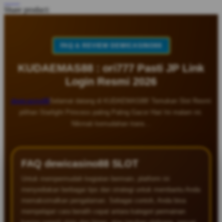
Share product:
FAQ & REVIEW DEWICASINO88
KUDAEMAS88 : ori777 Pasti JP Link
Login Resmi 2026
dewicasino88
Selamat datang di KUDAEMAS88! Temukan Slot Resmi
pilihan Starlight Princess paling Paling Gacor Hari Ini malam ini.
Nikmati kemudahan trans...
FAQ dewicasino88 SLOT
Untuk mempermudah kegiatan bermain, platform ini
menyediakan berbagai tips dan strategi untuk membantu Anda
memaksimalkan pengalaman. Sebagai contoh, Anda bisa
mempelajari cara beralih cepat antara kategori permainan