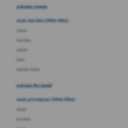
Buggygear
pakaian renang
Bumkins
anak laki-laki (18bln-8thn)
C
atasan
Cetaphil
bawahan
Chicco
setelan
Childlife
jaket
Clevamama
pakaian dalam
Cocolatte
Cottonseeds
pakaian ibu hamil
Cozy N Safe
anak perempuan (18bln-8thn)
Crane
atasan
Cybex
bawahan
D