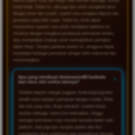
kasino seperti slots dan bingo, atau taruhan olahraga, sesuai
minat Anda. Selain itu, ada juga tips untuk mengelola akun
dengan aman dan mudah, seperti cara mengatur deposit dan
penarikan yang lebih cepat. Selain itu, Anda dapat
menemukan sepuluh cara untuk mendalami platform ini,
misalnya dengan mengikuti pembaruan permainan terbaru
atau mempelajari strategi untuk meningkatkan peringkat
dalam bingo. Dengan panduan praktis ini, pengguna dapat
menjelajah berbagai permainan dengan lebih maksimal dan
menyenangkan.
Apa yang membuat dewicasino88 berbeda
+
dari situs slot online lainnya?
Setelah register sebagai anggota, Anda langsung bisa
beralih antar kategori permainan dengan mudah. Mulai
dari slot yang seru, bingo interaktif, roulette klasik,
taruhan olahraga, kasino live berkualitas, hingga
berbagai permainan meja menarik tersedia dalam satu
platform. Ada juga tips navigasi praktis dan fitur
manajemen akun sederhana agar pengalaman bermain