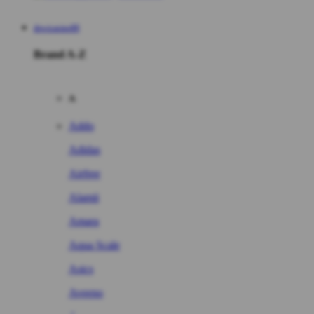
dewicasino88
Brand A-Z
A
Addo
Adidas
Airfree
Alamii
Amara
Aqua Scale
Asics
Aveeno