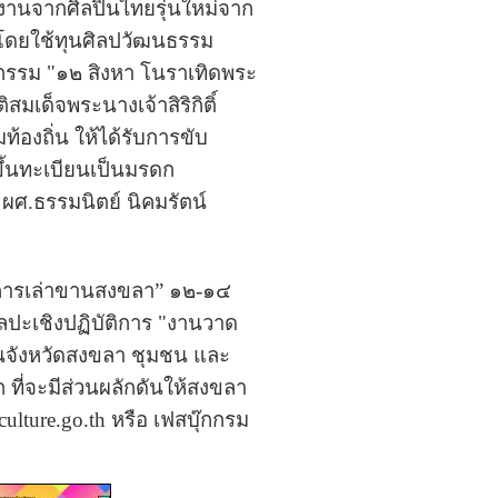
ลงานจากศิลปินไทยรุ่นใหม่จาก
 โดยใช้ทุนศิลปวัฒนธรรม
จกรรม "๑๒ สิงหา โนราเทิดพระ
สมเด็จพระนางเจ้าสิริกิติ์
องถิ่น ให้ได้รับการขับ
ขึ้นทะเบียนเป็นมรดก
ศ.ธรรมนิตย์ นิคมรัตน์
การเล่าขานสงขลา” ๑๒-๑๔
ปะเชิงปฏิบัติการ "งานวาด
นจังหวัดสงขลา ชุมชน และ
ที่จะมีส่วนผลักดันให้สงขลา
ulture.go.th หรือ เฟสบุ๊กกรม