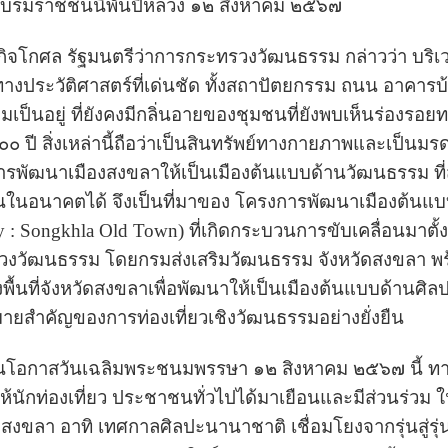
 พระบรมราชชนนีพันปีหลวง ๑๒ สิงหาคม ๒๕๖๗
โกศล รัฐมนตรีว่าการกระทรวงวัฒนธรรม กล่าวว่า บริเว
งประวัติศาสตร์ที่เด่นชัด ทั้งสถาปัตยกรรม ถนน อาคารบ้า
วามเป็นอยู่ ที่ยังคงมีกลิ่นอายของชุมชนที่ยังพบเห็นร่องรอ
ปี สิ่งเหล่านี้ถือว่าเป็น
สินทรัพย์
ทางกายภาพและเป็นมรดกว
รพัฒนาเมืองสงขลาให้เป็นเมืองต้นแบบด้านวัฒนธรรม ท
นในอนาคตได้ จึงเป็นที่มาของ โครงการพัฒนาเมืองต้นแบ
ty : Songkhla Old Town) ที่เกิดกระบวนการขับเคลื่อนมาตั
งวัฒนธรรม โดยกรมส่งเสริมวัฒนธรรม จังหวัดสงขลา พร้
ื้นที่จังหวัดสงขลาเพื่อพัฒนาให้เป็นเมืองต้นแบบด้านศิล
ายสำคัญของการท่องเที่ยวเชิงวัฒนธรรมอย่างยั่งยืน
ในโอกาสวันเฉลิมพระชนมพรรษา ๑๒ สิงหาคม ๒๕๖๗ นี้ ท
ให้นักท่องเที่ยว ประชาชนทั่วไปได้มาเยือนและมีส่วนร่ว
สงขลา อาทิ เทศกาลศิลปะนานาชาติ เชื่อมโยงจากรุ่นสู่รุ่น