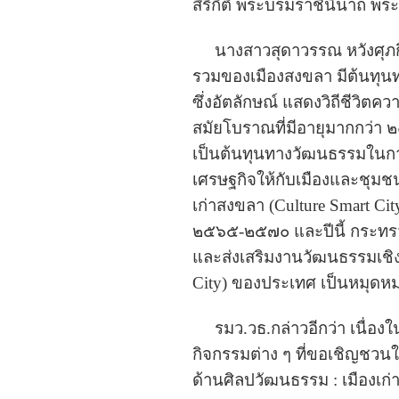
สิริกิติ์ พระบรมราชินีนาถ
นางสาวสุดาวรรณ หวังศุภกิจ
รวมของเมืองสงขลา มีต้นทุนทา
ซึ่งอัตลักษณ์ แสดงวิถีชีวิตค
สมัยโบราณที่มีอายุมากกว่า ๒๐๐ 
เป็นต้นทุนทางวัฒนธรรมในกา
เศรษฐกิจให้กับเมืองและชุมช
เก่าสงขลา (Culture Smart Ci
๒๕๖๕-๒๕๗๐ และปีนี้ กระทรว
และส่งเสริมงานวัฒนธรรมเชิงพ
City) ของประเทศ เป็นหมุดหม
รมว.วธ.กล่าวอีกว่า เนื่อง
กิจกรรมต่าง ๆ ที่ขอเชิญชวน
ด้านศิลปวัฒนธรรม : เมืองเก่า