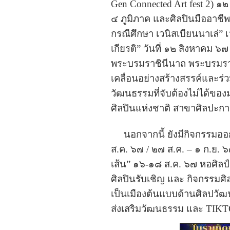
Gen Connected Art fest 2) 
๔ ภูมิภาค และศิลปินมืออาชี
กรณีศึกษา เวนิสเบียนนาเล่”
เกียรติ” วันที่ ๑๒ สิงหาคม ๖๗
พระบรมราชินีนาถ พระบรมราชช
เคลื่อนอย่างสร้างสรรค์และร่
วัฒนธรรมที่จับต้องไม่ได้ข
ศิลปินแห่งชาติ สาขาศิลปะก
นอกจากนี้ ยังมีกิจกรรมออ
ส.ค. ๖๗ / ๒๗ ส.ค. – ๑ ก.ย
เส้น” ๑๖-๑๘ ส.ค. ๖๗ หอศิล
ศิลปินรับเชิญ และ กิจกรรมศิ
เป็นเมืองต้นแบบด้านศิลปวัฒน
ส่งเสริมวัฒนธรรม และ TIKTO