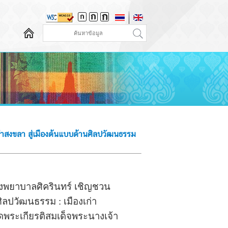
ก่าสงขลา สู่เมืองต้นแบบด้านศิลปวัฒนธรรม
งพยาบาลศิครินทร์ เชิญชวน
ิลปวัฒนธรรม : เมืองเก่า
ิดพระเกียรติสมเด็จพระนางเจ้า