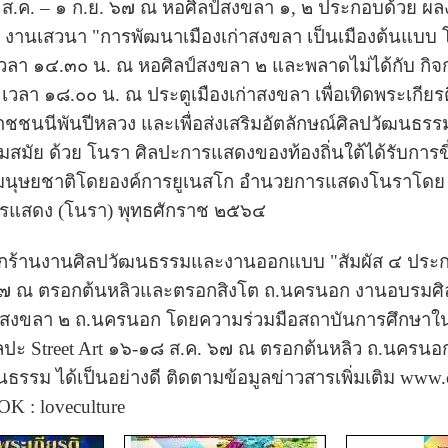
๑๒ ส.ค. – ๑ ก.ย. ๖๗ ณ หอศิลป์สงขลา ๑, ๒ ประกอบด้วย ผ
พ งานเสวนา "การพัฒนาเมืองเก่าสงขลา เป็นเมืองต้นแบบ
 เวลา ๑๔.๓๐ น. ณ หอศิลป์สงขลา ๒ และพลาดไม่ได้กับ กิ
 เวลา ๑๘.๐๐ น. ณ ประตูเมืองเก่าสงขลา เพื่อเทิดพระเกียรติ
นนีพันปีหลวง และเพื่อส่งเสริมอัตลักษณ์ศิลปวัฒนธรรมท้
วมสมัย ด้วย โนรา ศิลปะการแสดงของท้องถิ่นใต้ได้รับการ
องมนุษยชาติโดยองค์การยูเนสโก อำนวยการแสดงโนราโดย ผ
ารแสดง (โนรา) พุทธศักราช ๒๕๖๔
กร้านงานศิลปวัฒนธรรมและงานออกแบบ "สัมผัส ๔ ประ
. ๖๗ ณ ตรอกต้นหลิวและตรอกสิงโต ถ.นครนอก งานอบรมศิล
ป์สงขลา ๒ ถ.นครนอก โดยความร่วมมือสถาบันการศึกษาใ
ลปะ Street Art ๑๖-๑๘ ส.ค. ๖๗ ณ ตรอกต้นหลิว ถ.นครนอก 
ธรรม ได้เป็นอย่างดี ติดตามข้อมูลข่าวสารเพิ่มเติม www.c
K : loveculture