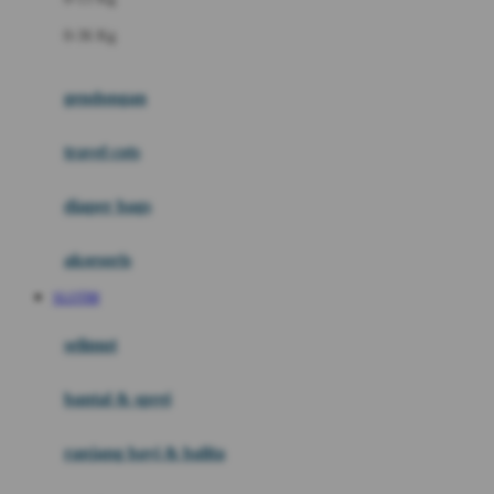
Felt So Sweet
0-36 Kg
Fisher Price
Flipper
gendongan
Friends Of Sally
travel cots
G
diaper bags
Gb
Geko
aksesoris
Graco
SLOT88
Gund
selimut
H
bantal & sprei
Habbie
Haenim
ranjang bayi & balita
Happy Horse