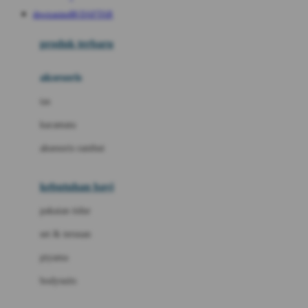
Awan
dewicasino88 DAFTAR
Azetabio
produk terbaru
B
aksesoris
Baabaasheepz
tas
Babiators
kacamata
Baby Dove
aksesoris rambut
Baby Jogger
Baby Rovega
kebutuhan bayi
Babybee
pakaian tidur
Banana Boat
set & terusan
Banz
piyama
Barbie
bodysuits
Beaba