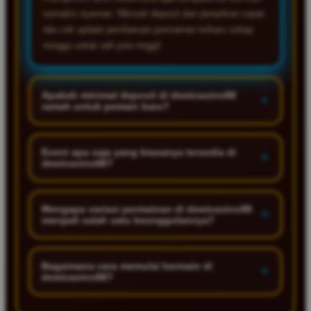
semakin nyaman. Nikmati deposit dan penarikan cepat,
lalu cek update pembaruan permainan terbaru setiap
minggu untuk raih poin tinggi!
Apakah minimal deposit di dewicasino88
+
ramah untuk pemain baru?
Platform ini menyediakan beragam pilihan permainan
online untuk Anda nikmati, mulai dari digital slots dan
Event apa saja yang biasanya tersedia di
+
dewicasino88?
bingo hingga table games dan sports-related gaming.
Sebagai contoh, selain mengakses beragam pilihan
Setelah mendaftar, anggota dapat menggunakan tips
game yang tersedia, Anda juga dapat mempelajari
untuk menavigasi berbagai permainan kasino, slot,
Mengapa variasi permainan di dewicasino88
strategize untuk meningkatkan peluang bermain seperti
+
menjadi salah satu keunggulannya?
bingo, dan taruhan olahraga di platform ini. Misalnya,
menganalisis peringkat permainan untuk membuat
para pemain bisa memilih permainan yang memiliki poin
keputusan lebih hati-hati dalam taruhan olahraga. Cara
Platform ini memungkinkan kamu untuk menjelajahi
tinggi atau strategi seperti menganalisis peringkat
ini dapat membantu Anda lebih menikmati pengalaman
berbagai macam permainan online, seperti slot, bingo,
Bagaimana cara memulai bermain di
permainan dalam kategori olahraga untuk membuat
+
berpartisipasi dalam berbagai macam event olahraga.
dewicasino88?
dan berbagai jenis permainan meja. Misalnya, kamu
keputusan yang lebih hati-hati. Selain itu, pengguna
Selain itu, platform ini menawarkan tips untuk
bisa mencoba slot dengan hadiah-hadiah menarik atau
dapat mengakses tips tentang cara mendaftar gratis
Setelah daftar akun selesai, kamu bisa menggunakan
manajemen akun yang efektif, seperti beralih dengan
menantang dirimu dalam game bingo dengan strategi