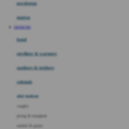
perabotan
Happy Tummy
Hauck
matras
Havaianas
SBOBET88
Hegen
botol
Hot Wheels
sterilizer & warmers
Hybrid
soothers & teethers
I
Inlacta DHA
celemek
Interlac
alat makan
Ivenet
cangkir
J
piring & mangkuk
Jack N Jill
sendok & garpu