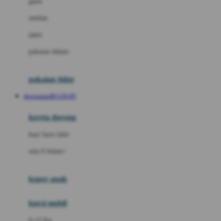
gaun
Dae Organics
setelan
Docare
jaket
Doona
pakaian dalam
Down To Earth
Drew
pakaian tidur
Dr. Brown's
dewicasino88 LOGIN
E
kereta dorong
ELC
bayi baru lahir
Ergobaby
usia 6 bulan+
Expert Care
koper anak
Ezyroller
kursi mobil
F
0-13 Kg