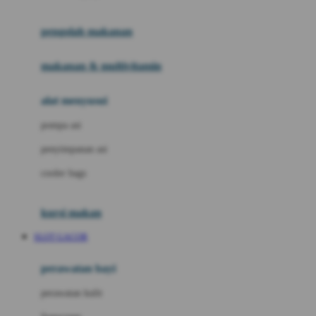
Joie
pengolah makanan
Joolz
Jujube
makanan & multivitamin
K
alat menyusui
Kiddycuts
pompa asi
Kumon
penyimpanan asi
L
cooler bags
Leapfrog
kursi makan
Leclerc
SLOT GACOR
Lee Vierra
Lillebaby
perawatan bayi
Little Bird Told Me
perawatan kulit
Little Miss Janis