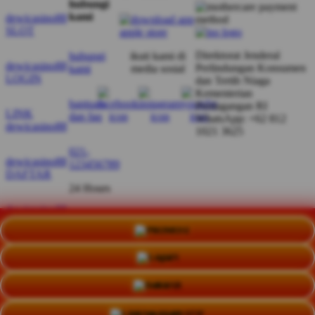
Perlindungan Konsumen
kami
media sosial
LOGIN
dan Tertib Niaga
Kementerian
bantuan
Perdagangan RI
LINK
dan faq
WhatsApp: +62 812
dewicasino88
1021 3625
021-
dewicasino88
123456789
DAFTAR
24 Hours
dewicasino88
LINK
DAFTAR
dewicasino88
PROMO
dewicasino88
TOGEL
LOGIN
SITUS
DAFTAR
dewicasino88