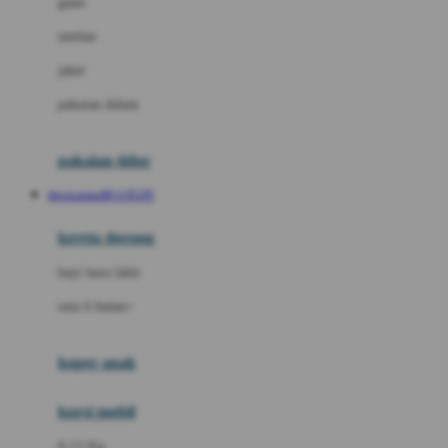
gaun
Dae Organics
setelan
Docare
jaket
Doona
pakaian dalam
Down To Earth
Drew
pakaian tidur
Dr. Brown's
dewicasino88 LOGIN
E
kereta dorong
ELC
bayi baru lahir
Ergobaby
usia 6 bulan+
Expert Care
koper anak
Ezyroller
kursi mobil
F
0-13 Kg