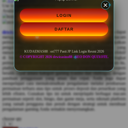
Earn
1.000.000
-
100.000.000
Bonus
Use Installment Options from
.
Laarn more
Q
Available for :
LOGIN
home delivery
QV Baby
store pickup
DAFTAR
dewicasino88
Setelah Anda mendaftar sebagai anggota, Anda dapat
R
menggunakan tips yang tersedia untuk menavigasi berbagai macam
permainan, seperti slot dan games meja, untuk meningkatkan
Real Shades
pengalaman online Anda. Misalnya, pilihlah permainan yang
KUDAEMAS88 : ori777 Pasti JP Link Login Resmi 2026
menawarkan poin tinggi atau coba strategi untuk penggunaan efektif
Red Castle
© COPYRIGHT 2026 dewicasino88 - SEO DON QUIXOTE.
di bingo dan taruhan olahraga, seperti menganalisis peringkat
permainan untuk membuat keputusan yang lebih hati-hati. Selain itu,
Ribbon Madness
platform ini menyediakan ten tips untuk pengelolaan akun, seperti
beralih cepat antara kategori gaming (casino dan olahraga), dengan
S
panduan penggunaan yang aman dan cepat. Anda juga dapat
mempelajari cara memaksimalkan pengalaman melalui pembaruan
Sebamed
permainan terbaru atau tips untuk proses deposit dan penarikan yang
lebih efisien. Gunakan tips ini untuk menjelajahi berbagai macam
Silver Cross
permainan seperti slot, bingo, dan game meja, serta nikmati platform
yang ramah pengguna dan penuh dengan strategi untuk membuat
Simply Idea
pengalaman gaming Anda semakin menyenangkan.
Skip Hop
choose qty
Spectra