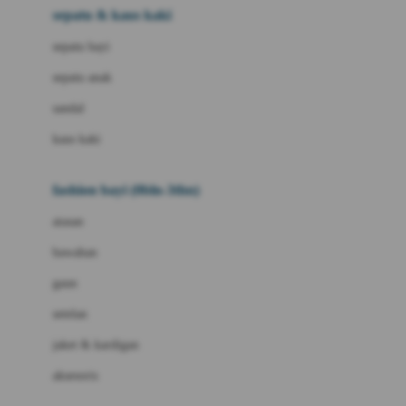
Beauty Barn
sepatu & kaus kaki
Bio Oil
sepatu bayi
Biolane
sepatu anak
Bite Fighters
sandal
Bizzi Growin
kaus kaki
Blackmores
fashion bayi (0bln-3thn)
Blooming Marvellous
atasan
Bonnels
bawahan
Bravado
gaun
Bruder
setelan
Brush Baby
jaket & kardigan
Buds Organics
aksesoris
Bugaboo