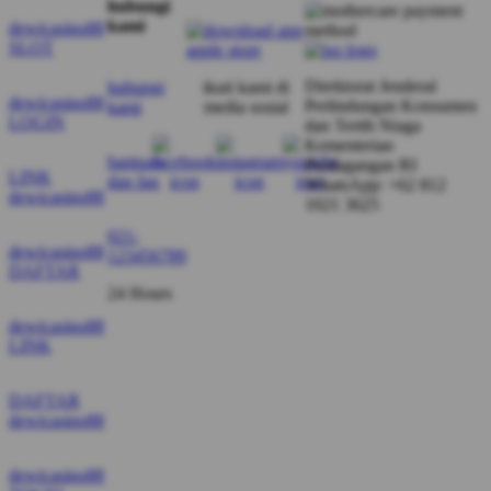
Perlindungan Konsumen
kami
media sosial
LOGIN
dan Tertib Niaga
Kementerian
bantuan
Perdagangan RI
LINK
dan faq
WhatsApp: +62 812
dewicasino88
1021 3625
021-
dewicasino88
123456789
DAFTAR
24 Hours
dewicasino88
LINK
DAFTAR
dewicasino88
dewicasino88
TOGEL
SITUS
dewicasino88