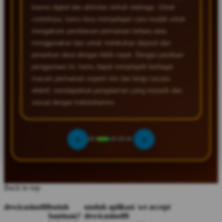
menawarkan panduan tentang cara mudah mengelola
akun, seperti beralih cepat antara kategori permainan
atau memeriksa riwayat aktivitas secara teratur.
Jangan lupa, akses update terbaru untuk menikmati
permainan baru dan fitur-fitur menarik!
‹
›
Back to top
dewicasino88
butuh
unduh aplikasi
we accept
bantuan?
dewicasino88
hubungi
kami
dewicasino88
SLOT
Direktorat Jenderal
hubungi
ikuti kami di
dewicasino88