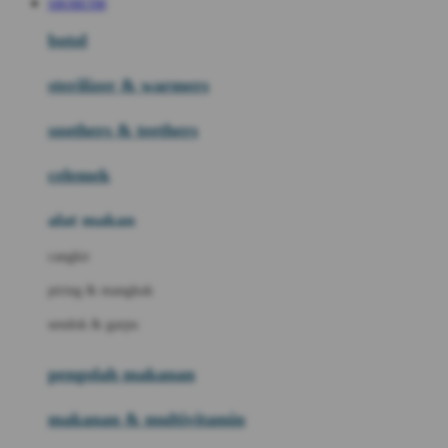
SBOBET88
botol
sterilizer & warmers
soothers & teethers
celemek
alat makan
cangkir
piring & mangkuk
sendok & garpu
pengolah makanan
makanan & multivitamin