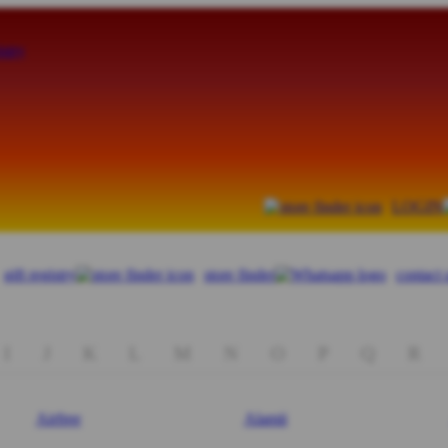
istry
LOGIN
gift registry
store finder
contact 
I
J
K
L
M
N
O
P
Q
R
Airfree
Alamii