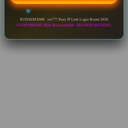
KUDAEMAS88 : ori777 Pasti JP Link Login Resmi 2026
© COPYRIGHT 2026 dewicasino88 - SEO DON QUIXOTE.