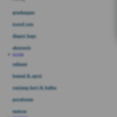
gendongan
travel cots
diaper bags
aksesoris
SLOT88
selimut
bantal & sprei
ranjang bayi & balita
perabotan
matras