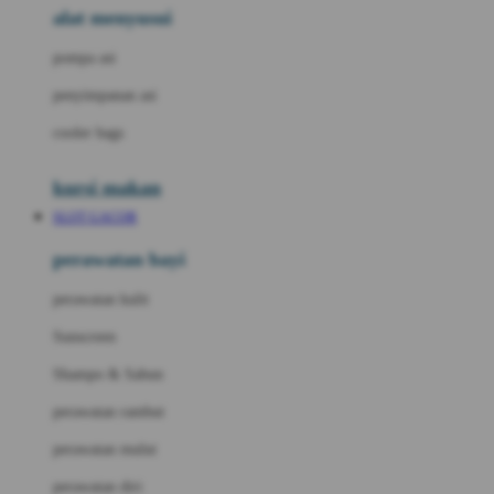
alat menyusui
pompa asi
penyimpanan asi
cooler bags
kursi makan
SLOT GACOR
perawatan bayi
perawatan kulit
Sunscreen
Shampo & Sabun
perawatan rambut
perawatan mulut
perawatan diri