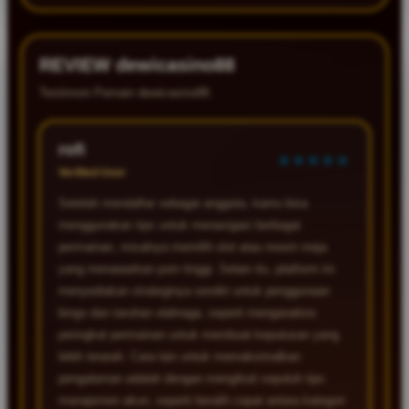
atau melihat promosi terbaru. Platform ini menyediakan
berbagai tips untuk menjelajahi platform. Misalnya,
cepat antara kategori game kasino dan aktivitas terkait
khusus. Selain itu, platform ini juga menyediakan
panduan penggunaan yang aman dan cepat untuk
kamu bisa mencoba strategi baru untuk permainan
olahraga. Anda dapat mengatur akun Anda dengan
pilihan untuk taruhan olahraga, dimana kamu dapat
mengelola akun, beralih antara kategori permainan, dan
bingo atau mempelajari cara menganalisis peringkat
mudah, memeriksa riwayat aktivitas, dan
mengikuti pertandingan favoritmu dan berpartisipasi
REVIEW dewicasino88
melakukan deposit maupun penarikan. Pengguna juga
dalam taruhan olahraga untuk mengambil keputusan
mengoptimalkan pengalaman bermain Anda secara
secara virtual. Untuk pengalaman yang lebih optimal,
bisa mendapatkan bantuan dukungan jika diperlukan.
Testimoni Pemain dewicasino88.
yang lebih tepat. Platform ini juga menyediakan
online. Platform ini juga memberikan informasi terbaru
terdapat tips dan strategi yang bisa kamu gunakan,
informasi tentang cara mengelola poin dan
tentang petunjuk menggunakan fitur-fitur platform dan
seperti mempelajari cara terbaik untuk mengelola
memanfaatkan promosi yang tersedia. Selain itu, kamu
update permainan yang terbaru. Dengan mempelajari
akunmu, mulai dari daftar (register) sebagai anggota
dina
bisa mendapatkan tips untuk navigasi cepat antar
★★★★★
tips dan strategi yang tersedia, Anda dapat
hingga memantau poin atau saldo. Pengguna juga
Verified User
kategori permainan, seperti dari casino ke olahraga atau
memaksimalkan pengalaman bermain dan menjelajahi
dapat dengan mudah beralih antara kategori permainan
sebaliknya. Bagi yang baru bergabung, ada panduan
Setelah mengunduh aplikasi dan mendaftar menjadi
berbagai macam game yang ditawarkan dengan cara
hanya dalam beberapa klik. Jadi, kamu dapat
mengenai cara daftar dan melakukan deposit serta
yang lebih mudah dan menyenangkan.
anggota, kamu bisa memulai petualangan seru di dunia
menikmati platform ini secara efektif dengan mengikuti
withdrawal dengan aman dan efisien. Dengan
online casino ini! Platform ini menyediakan beragam
alur penggunaan serta tips yang diberikan, untuk
mempelajari cara-cara ini, kamu akan lebih mudah
permainan seperti slot, bingo, dan berbagai jenis game
pengalaman bermain online yang menyenangkan dan
menikmati beragam game online seperti slot, table
optimal.
meja. Misalnya, untuk kamu penggemar olahraga,
games, dan sports betting dengan menciptakan
tersedia juga sports-related gaming untuk memuaskan
pengalaman yang menyenangkan dan bermanfaat.
semangatmu. Untuk memaksimalkan pengalaman
bermain, cobalah tips dan strategi yang tersedia, salah
satunya adalah analisa peringkat permainan agar
keputusanmu lebih tepat. Selain itu, platform ini juga