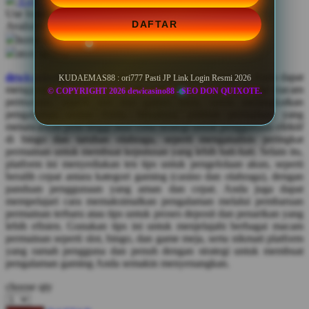
Earn
1.000.000
-
100.000.000
Bonus
Use Installment Options from
.
Laarn more
Q
DAFTAR
Available for :
home delivery
QV Baby
store pickup
dewicasino88
Setelah Anda mendaftar sebagai anggota, Anda dapat
KUDAEMAS88 : ori777 Pasti JP Link Login Resmi 2026
R
menggunakan tips yang tersedia untuk menavigasi berbagai macam
© COPYRIGHT 2026 dewicasino88 - SEO DON QUIXOTE.
permainan, seperti slot dan games meja, untuk meningkatkan
Real Shades
pengalaman online Anda. Misalnya, pilihlah permainan yang
menawarkan poin tinggi atau coba strategi untuk penggunaan efektif
Red Castle
di bingo dan taruhan olahraga, seperti menganalisis peringkat
permainan untuk membuat keputusan yang lebih hati-hati. Selain itu,
Ribbon Madness
platform ini menyediakan ten tips untuk pengelolaan akun, seperti
beralih cepat antara kategori gaming (casino dan olahraga), dengan
S
panduan penggunaan yang aman dan cepat. Anda juga dapat
mempelajari cara memaksimalkan pengalaman melalui pembaruan
Sebamed
permainan terbaru atau tips untuk proses deposit dan penarikan yang
lebih efisien. Gunakan tips ini untuk menjelajahi berbagai macam
Silver Cross
permainan seperti slot, bingo, dan game meja, serta nikmati platform
yang ramah pengguna dan penuh dengan strategi untuk membuat
Simply Idea
pengalaman gaming Anda semakin menyenangkan.
Skip Hop
choose qty
Spectra