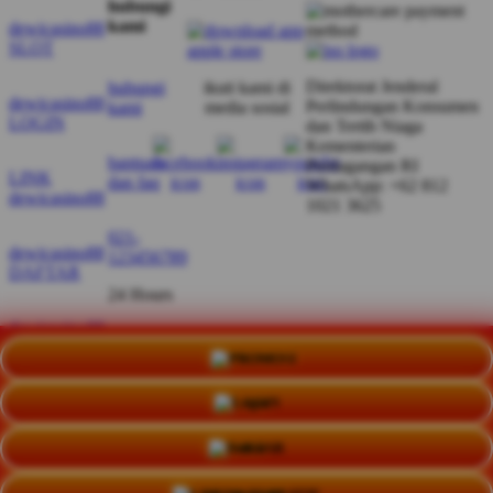
Perlindungan Konsumen
kami
media sosial
LOGIN
dan Tertib Niaga
Kementerian
bantuan
Perdagangan RI
LINK
dan faq
WhatsApp: +62 812
dewicasino88
1021 3625
021-
dewicasino88
123456789
DAFTAR
24 Hours
dewicasino88
LINK
DAFTAR
dewicasino88
PROMO
dewicasino88
TOGEL
LOGIN
SITUS
DAFTAR
dewicasino88