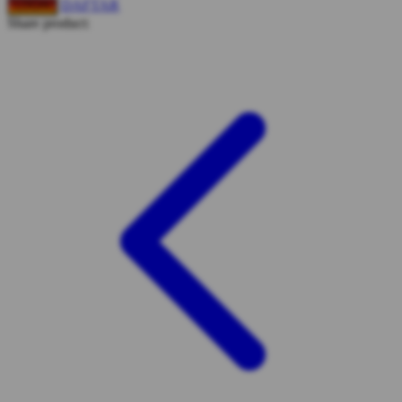
DAFTAR
LOGIN
Squishmallows
Share product:
Starbooks
Stick-O
Stokke
Sudocrem
Sumimo
Sunnylife
Sun-Staches
Swimava
T
Tommee Tippee
Trunki
Tutti Bambini