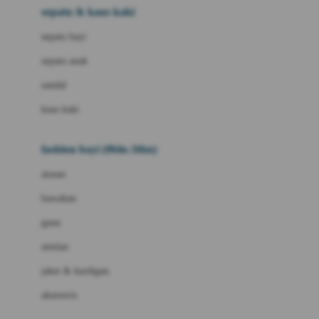
Beauty Barn
sepatu & kaus kaki
Bio Oil
sepatu bayi
Biolane
sepatu anak
Bite Fighters
sandal
Bizzi Growin
kaus kaki
Blackmores
fashion bayi (0bln-3thn)
Blooming Marvellous
atasan
Bonnels
bawahan
Bravado
gaun
Bruder
setelan
Brush Baby
jaket & kardigan
Buds Organics
aksesoris
Bugaboo