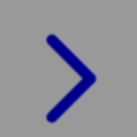
Twistshake
TY Toys
U
V
Veja
Vitaflow
Vtech
W
Waterland
Wellness