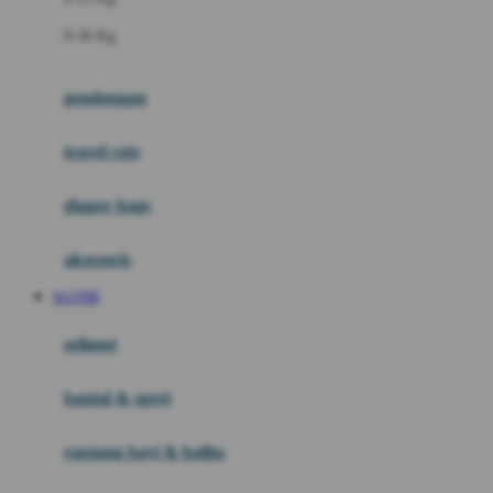
Felt So Sweet
0-36 Kg
Fisher Price
Flipper
gendongan
Friends Of Sally
travel cots
G
diaper bags
Gb
Geko
aksesoris
Graco
SLOT88
Gund
selimut
H
bantal & sprei
Habbie
Haenim
ranjang bayi & balita
Happy Horse