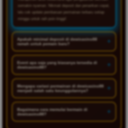
semakin nyaman. Nikmati deposit dan penarikan cepat,
lalu cek update pembaruan permainan terbaru setiap
minggu untuk raih poin tinggi!
Apakah minimal deposit di dewicasino88
+
ramah untuk pemain baru?
Platform ini menyediakan beragam pilihan permainan
online untuk Anda nikmati, mulai dari digital slots dan
Event apa saja yang biasanya tersedia di
+
dewicasino88?
bingo hingga table games dan sports-related gaming.
Sebagai contoh, selain mengakses beragam pilihan
Setelah mendaftar, anggota dapat menggunakan tips
game yang tersedia, Anda juga dapat mempelajari
untuk menavigasi berbagai permainan kasino, slot,
Mengapa variasi permainan di dewicasino88
strategize untuk meningkatkan peluang bermain seperti
+
menjadi salah satu keunggulannya?
bingo, dan taruhan olahraga di platform ini. Misalnya,
menganalisis peringkat permainan untuk membuat
para pemain bisa memilih permainan yang memiliki poin
keputusan lebih hati-hati dalam taruhan olahraga. Cara
Platform ini memungkinkan kamu untuk menjelajahi
tinggi atau strategi seperti menganalisis peringkat
ini dapat membantu Anda lebih menikmati pengalaman
berbagai macam permainan online, seperti slot, bingo,
Bagaimana cara memulai bermain di
permainan dalam kategori olahraga untuk membuat
+
berpartisipasi dalam berbagai macam event olahraga.
dewicasino88?
dan berbagai jenis permainan meja. Misalnya, kamu
keputusan yang lebih hati-hati. Selain itu, pengguna
Selain itu, platform ini menawarkan tips untuk
bisa mencoba slot dengan hadiah-hadiah menarik atau
dapat mengakses tips tentang cara mendaftar gratis
Setelah daftar akun selesai, kamu bisa menggunakan
manajemen akun yang efektif, seperti beralih dengan
menantang dirimu dalam game bingo dengan strategi