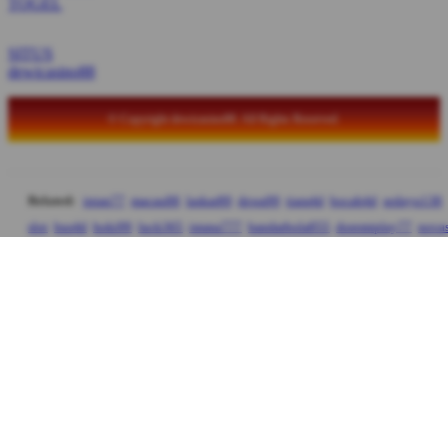
© Copyright dewicasino88. All Rights Reserved.
Related:
intan77
macau88
laskar89
dewa99
tiara4d
bocah4d
sedayu138
slot
bus4d
hoki99
luck365
istana777
bandarbola855
doremiplay77
nova