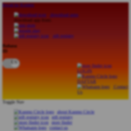
lewati ke Konten
download apps
download app from:
gift registry
Bahasa
ID
LOGIN
DAFTAR
Contact
Us
Toggle Nav
about Kanmo Circle
gift registry
store finder
contact us