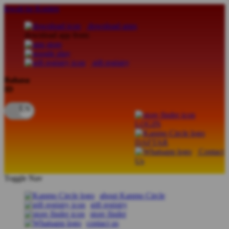
lewati ke Konten
download apps
download app from:
gift registry
Bahasa
ID
LOGIN
DAFTAR
Contact
Us
Toggle Nav
about Kanmo Circle
gift registry
store finder
contact us