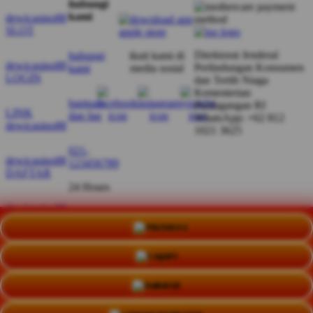
Perlindungan Konsumen
kami
media sosial
LOGIN
dan Tertib Niaga
Kementerian
bantuan
Perdagangan RI
LINK
dan faq
WhatsApp: +62 812
dewicasino88
1021 3625
021-
dewicasino88
123456789
DAFTAR
24 Hours
dewicasino88
LINK
DAFTAR
dewicasino88
PROMO
dewicasino88
TOGEL
LOGIN
SITUS
DAFTAR
dewicasino88