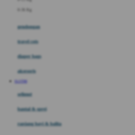
Felt So Sweet
0-36 Kg
Fisher Price
Flipper
gendongan
Friends Of Sally
travel cots
G
diaper bags
Gb
Geko
aksesoris
Graco
SLOT88
Gund
selimut
H
bantal & sprei
Habbie
Haenim
ranjang bayi & balita
Happy Horse