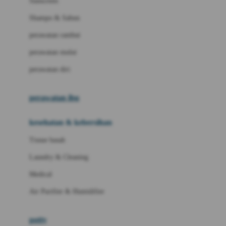
Sunscreen
London Taxi
Shampo & Sabun
Love To Dream
perawatan rambut
perawatan mulut
M
perawatan diri
Magformers
Mama's Choice
perawatan ibu
Mamas&Papas
kesehatan & kebersihan
Mamaway
Tissue basah
Maxi Cosi
Laundry & Cleaning
Megabloks
Medical
Micro
Air Purifier & Humidifier
MiDeer
Mimi & Lula
potty