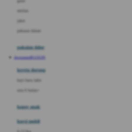
gaun
Dae Organics
setelan
Docare
jaket
Doona
pakaian dalam
Down To Earth
Drew
pakaian tidur
Dr. Brown's
dewicasino88 LOGIN
E
kereta dorong
ELC
bayi baru lahir
Ergobaby
usia 6 bulan+
Expert Care
koper anak
Ezyroller
kursi mobil
F
0-13 Kg