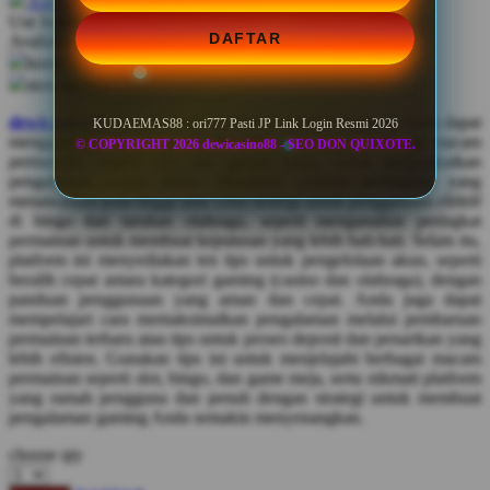
Earn
1.000.000
-
100.000.000
Bonus
Use Installment Options from
.
Laarn more
Q
DAFTAR
Available for :
home delivery
QV Baby
store pickup
dewicasino88
Setelah Anda mendaftar sebagai anggota, Anda dapat
KUDAEMAS88 : ori777 Pasti JP Link Login Resmi 2026
R
menggunakan tips yang tersedia untuk menavigasi berbagai macam
© COPYRIGHT 2026 dewicasino88 - SEO DON QUIXOTE.
permainan, seperti slot dan games meja, untuk meningkatkan
Real Shades
pengalaman online Anda. Misalnya, pilihlah permainan yang
menawarkan poin tinggi atau coba strategi untuk penggunaan efektif
Red Castle
di bingo dan taruhan olahraga, seperti menganalisis peringkat
permainan untuk membuat keputusan yang lebih hati-hati. Selain itu,
Ribbon Madness
platform ini menyediakan ten tips untuk pengelolaan akun, seperti
beralih cepat antara kategori gaming (casino dan olahraga), dengan
S
panduan penggunaan yang aman dan cepat. Anda juga dapat
mempelajari cara memaksimalkan pengalaman melalui pembaruan
Sebamed
permainan terbaru atau tips untuk proses deposit dan penarikan yang
lebih efisien. Gunakan tips ini untuk menjelajahi berbagai macam
Silver Cross
permainan seperti slot, bingo, dan game meja, serta nikmati platform
yang ramah pengguna dan penuh dengan strategi untuk membuat
Simply Idea
pengalaman gaming Anda semakin menyenangkan.
Skip Hop
choose qty
Spectra