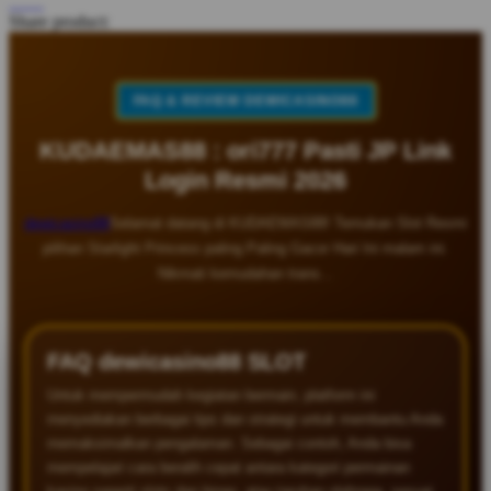
Share product:
FAQ & REVIEW DEWICASINO88
KUDAEMAS88 : ori777 Pasti JP Link
Login Resmi 2026
dewicasino88
Selamat datang di KUDAEMAS88! Temukan Slot Resmi
pilihan Starlight Princess paling Paling Gacor Hari Ini malam ini.
Nikmati kemudahan trans...
FAQ dewicasino88 SLOT
Untuk mempermudah kegiatan bermain, platform ini
menyediakan berbagai tips dan strategi untuk membantu Anda
memaksimalkan pengalaman. Sebagai contoh, Anda bisa
mempelajari cara beralih cepat antara kategori permainan