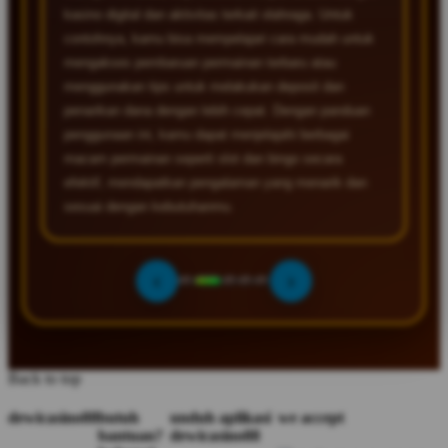
menawarkan panduan tentang cara mudah mengelola
akun, seperti beralih cepat antara kategori permainan
atau memeriksa riwayat aktivitas secara teratur.
Jangan lupa, akses update terbaru untuk menikmati
permainan baru dan fitur-fitur menarik!
‹
›
Back to top
dewicasino88
butuh
unduh aplikasi
we accept
bantuan?
dewicasino88
hubungi
kami
dewicasino88
SLOT
Direktorat Jenderal
hubungi
ikuti kami di
dewicasino88