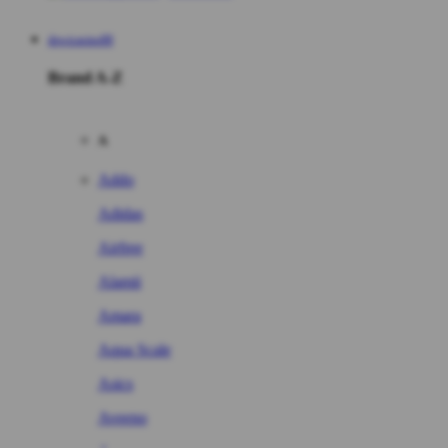
dewicasino88
Brand A-Z
A
Addo
Adidas
Airfree
Alamii
Amara
Aqua Scale
Asics
Aveeno