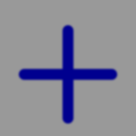
X
Xootz
Y
Yamatoya
Z
Zaxy
Zoggs
0-9
4Moms
59S