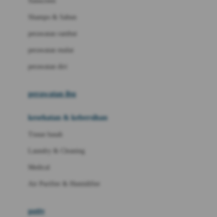
Sunscreen
London Taxi
Shampo & Sabun
Love To Dream
perawatan rambut
perawatan mulut
M
perawatan diri
Magformers
Mama's Choice
perawatan ibu
Mamas&Papas
kesehatan & kebersihan
Mamaway
Tissue basah
Maxi Cosi
Laundry & Cleaning
Megabloks
Medical
Micro
Air Purifier & Humidifier
MiDeer
Mimi & Lula
potty