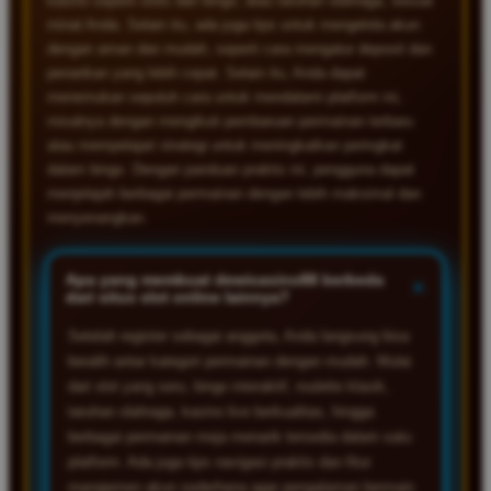
kasino seperti slots dan bingo, atau taruhan olahraga, sesuai
minat Anda. Selain itu, ada juga tips untuk mengelola akun
dengan aman dan mudah, seperti cara mengatur deposit dan
penarikan yang lebih cepat. Selain itu, Anda dapat
menemukan sepuluh cara untuk mendalami platform ini,
misalnya dengan mengikuti pembaruan permainan terbaru
atau mempelajari strategi untuk meningkatkan peringkat
dalam bingo. Dengan panduan praktis ini, pengguna dapat
menjelajah berbagai permainan dengan lebih maksimal dan
menyenangkan.
Apa yang membuat dewicasino88 berbeda
+
dari situs slot online lainnya?
Setelah register sebagai anggota, Anda langsung bisa
beralih antar kategori permainan dengan mudah. Mulai
dari slot yang seru, bingo interaktif, roulette klasik,
taruhan olahraga, kasino live berkualitas, hingga
berbagai permainan meja menarik tersedia dalam satu
platform. Ada juga tips navigasi praktis dan fitur
manajemen akun sederhana agar pengalaman bermain