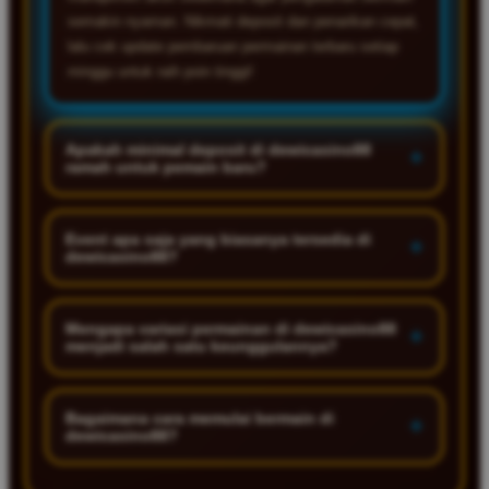
semakin nyaman. Nikmati deposit dan penarikan cepat,
lalu cek update pembaruan permainan terbaru setiap
minggu untuk raih poin tinggi!
Apakah minimal deposit di dewicasino88
+
ramah untuk pemain baru?
Platform ini menyediakan beragam pilihan permainan
online untuk Anda nikmati, mulai dari digital slots dan
Event apa saja yang biasanya tersedia di
+
dewicasino88?
bingo hingga table games dan sports-related gaming.
Sebagai contoh, selain mengakses beragam pilihan
Setelah mendaftar, anggota dapat menggunakan tips
game yang tersedia, Anda juga dapat mempelajari
untuk menavigasi berbagai permainan kasino, slot,
Mengapa variasi permainan di dewicasino88
strategize untuk meningkatkan peluang bermain seperti
+
menjadi salah satu keunggulannya?
bingo, dan taruhan olahraga di platform ini. Misalnya,
menganalisis peringkat permainan untuk membuat
para pemain bisa memilih permainan yang memiliki poin
keputusan lebih hati-hati dalam taruhan olahraga. Cara
Platform ini memungkinkan kamu untuk menjelajahi
tinggi atau strategi seperti menganalisis peringkat
ini dapat membantu Anda lebih menikmati pengalaman
berbagai macam permainan online, seperti slot, bingo,
Bagaimana cara memulai bermain di
permainan dalam kategori olahraga untuk membuat
+
berpartisipasi dalam berbagai macam event olahraga.
dewicasino88?
dan berbagai jenis permainan meja. Misalnya, kamu
keputusan yang lebih hati-hati. Selain itu, pengguna
Selain itu, platform ini menawarkan tips untuk
bisa mencoba slot dengan hadiah-hadiah menarik atau
dapat mengakses tips tentang cara mendaftar gratis
Setelah daftar akun selesai, kamu bisa menggunakan
manajemen akun yang efektif, seperti beralih dengan
menantang dirimu dalam game bingo dengan strategi