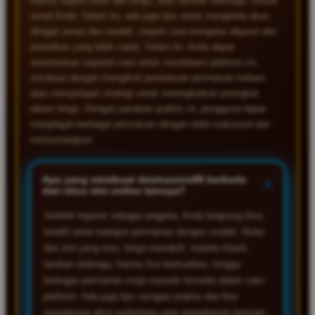
kasino seperti slots dan bingo, atau taruhan olahraga, sesuai
minat Anda. Selain itu, ada juga tips untuk mengelola akun
dengan aman dan mudah, seperti cara mengatur deposit dan
penarikan yang lebih cepat. Selain itu, Anda dapat
menemukan sepuluh cara untuk mendalami platform ini,
misalnya dengan mengikuti pembaruan permainan terbaru
atau mempelajari strategi untuk meningkatkan peringkat
dalam bingo. Dengan panduan praktis ini, pengguna dapat
menjelajah berbagai permainan dengan lebih maksimal dan
menyenangkan.
Apa yang membuat dewicasino88 berbeda
+
dari situs slot online lainnya?
Setelah register sebagai anggota, Anda langsung bisa
beralih antar kategori permainan dengan mudah. Mulai
dari slot yang seru, bingo interaktif, roulette klasik,
taruhan olahraga, kasino live berkualitas, hingga
berbagai permainan meja menarik tersedia dalam satu
platform. Ada juga tips navigasi praktis dan fitur
manajemen akun sederhana agar pengalaman bermain