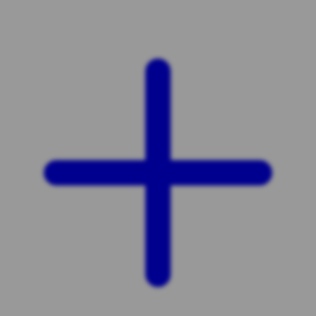
X
Xootz
Y
Yamatoya
Z
Zaxy
Zoggs
0-9
4Moms
59S