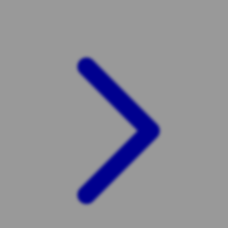
Twistshake
TY Toys
U
V
Veja
Vitaflow
Vtech
W
Waterland
Wellness