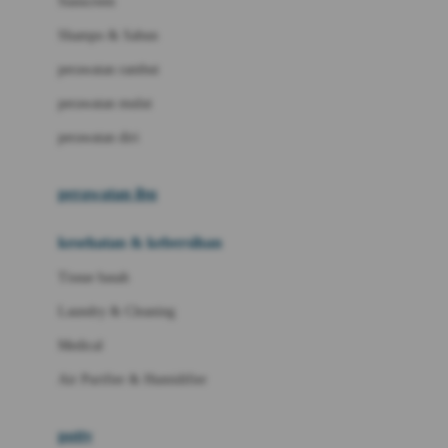
Sunscreen
London Taxi
Shampo & Sabun
Love To Dream
perawatan rambut
perawatan mulut
M
perawatan diri
Magformers
Mama's Choice
perawatan ibu
Mamas&Papas
kesehatan & kebersihan
Mamaway
Tissue basah
Maxi Cosi
Laundry & Cleaning
Megabloks
Medical
Micro
Air Purifier & Humidifier
MiDeer
Mimi & Lula
potty