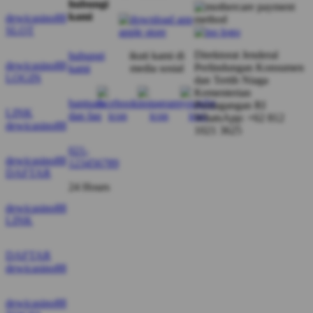
Perlindungan Konsumen
kami
media sosial
LOGIN
dan Tertib Niaga
Kementerian
bantuan
Perdagangan RI
LINK
dan faq
WhatsApp: +62 812
dewicasino88
1021 3625
021-
dewicasino88
123456789
DAFTAR
24 Hours
dewicasino88
LINK
DAFTAR
dewicasino88
dewicasino88
TOGEL
SITUS
dewicasino88