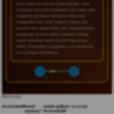
‹
›
Back to top
dewicasino88
butuh
unduh aplikasi
we accept
bantuan?
dewicasino88
hubungi
kami
dewicasino88
SLOT
Direktorat Jenderal
hubungi
ikuti kami di
dewicasino88