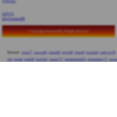
© Copyright dewicasino88. All Rights Reserved.
Related:
intan77
macau88
laskar89
dewa99
tiara4d
bocah4d
sedayu138
slot
bus4d
hoki99
luck365
istana777
bandarbola855
doremiplay77
nova