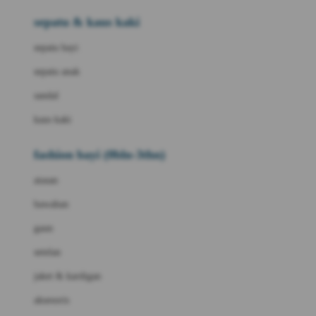
sepatu & kaus kaki
sepatu bayi
sepatu anak
sandal
kaus kaki
fashion bayi (0bln-3thn)
atasan
bawahan
gaun
setelan
jaket & kardigan
aksesoris