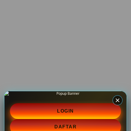
LOGIN
DAFTAR