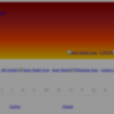
istry
LOGIN
gift registry
store finder
contact 
I
J
K
L
M
N
O
P
Q
R
Airfree
Alamii