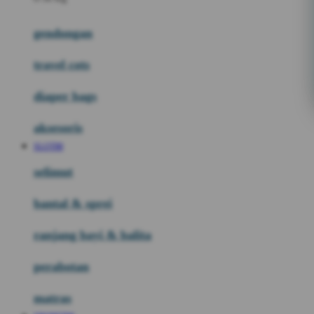
gendongan
travel cots
diaper bags
aksesoris
SLOT88
selimut
bantal & sprei
ranjang bayi & balita
perabotan
matras