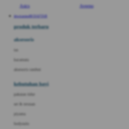
Asics
Aveeno
dewicasino88 DAFTAR
produk terbaru
aksesoris
tas
kacamata
aksesoris rambut
kebutuhan bayi
pakaian tidur
set & terusan
piyama
bodysuits