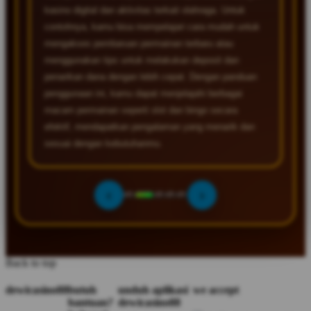
menawarkan panduan tentang cara mudah mengelola
akun, seperti beralih cepat antara kategori permainan
atau memeriksa riwayat aktivitas secara teratur.
Jangan lupa, akses update terbaru untuk menikmati
permainan baru dan fitur-fitur menarik!
‹
›
Back to top
dewicasino88
butuh
unduh aplikasi
we accept
bantuan?
dewicasino88
hubungi
kami
dewicasino88
SLOT
Direktorat Jenderal
hubungi
ikuti kami di
dewicasino88