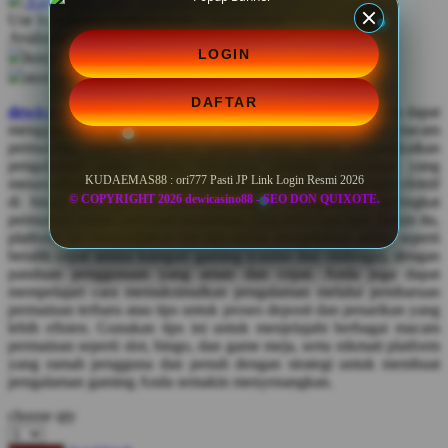
Earn
1.000.000
-
100.000.000
Bonus
Use Installment Options from
.
Laarn more
Q
Available for :
LOGIN
home delivery
QV Baby
store pickup
DAFTAR
dewicasino88
Setelah Anda mendaftar sebagai anggota, Anda dapat
R
menggunakan tips yang tersedia untuk menavigasi berbagai macam
permainan, seperti slot dan games meja, untuk meningkatkan
Real Shades
pengalaman online Anda. Misalnya, pilihlah permainan yang
KUDAEMAS88 : ori777 Pasti JP Link Login Resmi 2026
menawarkan poin tinggi atau coba strategi untuk penggunaan efektif
Red Castle
© COPYRIGHT 2026 dewicasino88 - SEO DON QUIXOTE.
di bingo dan taruhan olahraga, seperti menganalisis peringkat
permainan untuk membuat keputusan yang lebih hati-hati. Selain itu,
Ribbon Madness
platform ini menyediakan ten tips untuk pengelolaan akun, seperti
beralih cepat antara kategori gaming (casino dan olahraga), dengan
S
panduan penggunaan yang aman dan cepat. Anda juga dapat
mempelajari cara memaksimalkan pengalaman melalui pembaruan
Sebamed
permainan terbaru atau tips untuk proses deposit dan penarikan yang
lebih efisien. Gunakan tips ini untuk menjelajahi berbagai macam
Silver Cross
permainan seperti slot, bingo, dan game meja, serta nikmati platform
yang ramah pengguna dan penuh dengan strategi untuk membuat
Simply Idea
pengalaman gaming Anda semakin menyenangkan.
Skip Hop
choose qty
Spectra