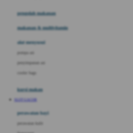
Joie
pengolah makanan
Joolz
Jujube
makanan & multivitamin
K
alat menyusui
Kiddycuts
pompa asi
Kumon
penyimpanan asi
L
cooler bags
Leapfrog
kursi makan
Leclerc
SLOT GACOR
Lee Vierra
Lillebaby
perawatan bayi
Little Bird Told Me
perawatan kulit
Little Miss Janis