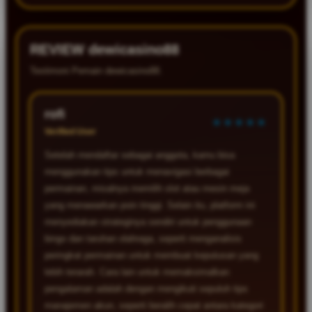
atau melihat promosi terbaru. Platform ini menyediakan
berbagai tips untuk menjelajahi platform. Misalnya,
cepat antara kategori game kasino dan aktivitas terkait
khusus. Selain itu, platform ini juga menyediakan
panduan penggunaan yang aman dan cepat untuk
kamu bisa mencoba strategi baru untuk permainan
olahraga. Anda dapat mengatur akun Anda dengan
pilihan untuk taruhan olahraga, dimana kamu dapat
mengelola akun, beralih antara kategori permainan, dan
bingo atau mempelajari cara menganalisis peringkat
mudah, memeriksa riwayat aktivitas, dan
mengikuti pertandingan favoritmu dan berpartisipasi
REVIEW dewicasino88
melakukan deposit maupun penarikan. Pengguna juga
dalam taruhan olahraga untuk mengambil keputusan
mengoptimalkan pengalaman bermain Anda secara
secara virtual. Untuk pengalaman yang lebih optimal,
bisa mendapatkan bantuan dukungan jika diperlukan.
Testimoni Pemain dewicasino88.
yang lebih tepat. Platform ini juga menyediakan
online. Platform ini juga memberikan informasi terbaru
terdapat tips dan strategi yang bisa kamu gunakan,
informasi tentang cara mengelola poin dan
tentang petunjuk menggunakan fitur-fitur platform dan
seperti mempelajari cara terbaik untuk mengelola
memanfaatkan promosi yang tersedia. Selain itu, kamu
update permainan yang terbaru. Dengan mempelajari
akunmu, mulai dari daftar (register) sebagai anggota
dina
bisa mendapatkan tips untuk navigasi cepat antar
★★★★★
tips dan strategi yang tersedia, Anda dapat
hingga memantau poin atau saldo. Pengguna juga
Verified User
kategori permainan, seperti dari casino ke olahraga atau
memaksimalkan pengalaman bermain dan menjelajahi
dapat dengan mudah beralih antara kategori permainan
sebaliknya. Bagi yang baru bergabung, ada panduan
Setelah mengunduh aplikasi dan mendaftar menjadi
berbagai macam game yang ditawarkan dengan cara
hanya dalam beberapa klik. Jadi, kamu dapat
mengenai cara daftar dan melakukan deposit serta
yang lebih mudah dan menyenangkan.
anggota, kamu bisa memulai petualangan seru di dunia
menikmati platform ini secara efektif dengan mengikuti
withdrawal dengan aman dan efisien. Dengan
online casino ini! Platform ini menyediakan beragam
alur penggunaan serta tips yang diberikan, untuk
mempelajari cara-cara ini, kamu akan lebih mudah
permainan seperti slot, bingo, dan berbagai jenis game
pengalaman bermain online yang menyenangkan dan
menikmati beragam game online seperti slot, table
optimal.
meja. Misalnya, untuk kamu penggemar olahraga,
games, dan sports betting dengan menciptakan
tersedia juga sports-related gaming untuk memuaskan
pengalaman yang menyenangkan dan bermanfaat.
semangatmu. Untuk memaksimalkan pengalaman
bermain, cobalah tips dan strategi yang tersedia, salah
satunya adalah analisa peringkat permainan agar
keputusanmu lebih tepat. Selain itu, platform ini juga