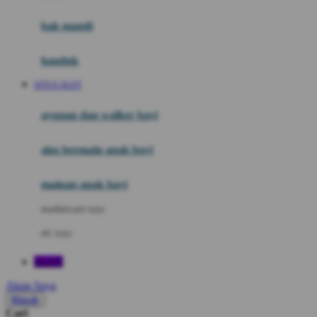
Mini Monkey
Moby
bak mandi
Momami
handuk
Mothercare
SITUS SLOT
Mustela
ayunan dan walker bayi
My Buddy Tag
My K
alas bermain anak bayi
N
mainan anak bayi
Naif
mothercare toys
Nike
elc toys
Nordic Natural
SLOT
Nuby
Akun Saya
Nuna
Masuk
Cari