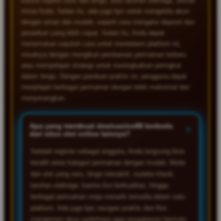
kasino seperti slots dan bingo, atau taruhan olahraga, sesuai
minat Anda. Selain itu, ada juga tips untuk mengelola akun
dengan aman dan mudah, seperti cara mengatur deposit dan
penarikan yang lebih cepat. Selain itu, Anda dapat
menemukan sepuluh cara untuk mendalami platform ini,
misalnya dengan mengikuti pembaruan permainan terbaru
atau mempelajari strategi untuk meningkatkan peringkat
dalam bingo. Dengan panduan praktis ini, pengguna dapat
menjelajah berbagai permainan dengan lebih maksimal dan
menyenangkan.
Apa yang membuat dewicasino88 berbeda
+
dari situs slot online lainnya?
Setelah register sebagai anggota, Anda langsung bisa
beralih antar kategori permainan dengan mudah. Mulai
dari slot yang seru, bingo interaktif, roulette klasik,
taruhan olahraga, kasino live berkualitas, hingga
berbagai permainan meja menarik tersedia dalam satu
platform. Ada juga tips navigasi praktis dan fitur
manajemen akun sederhana agar pengalaman bermain