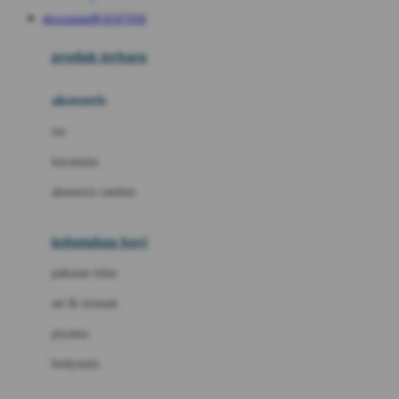
Awan
dewicasino88 DAFTAR
Azetabio
produk terbaru
B
aksesoris
Baabaasheepz
tas
Babiators
kacamata
Baby Dove
aksesoris rambut
Baby Jogger
Baby Rovega
kebutuhan bayi
Babybee
pakaian tidur
Banana Boat
set & terusan
Banz
piyama
Barbie
bodysuits
Beaba