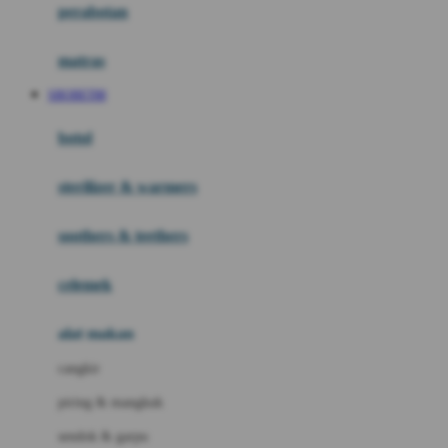
perabotan
Happy Tummy
Hauck
matras
Havaianas
SBOBET88
Hegen
botol
Hot Wheels
sterilizer & warmers
Hybrid
soothers & teethers
I
Inlacta DHA
celemek
Interlac
alat makan
Ivenet
cangkir
J
piring & mangkuk
Jack N Jill
sendok & garpu