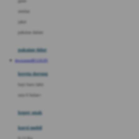
gaun
Dae Organics
setelan
Docare
jaket
Doona
pakaian dalam
Down To Earth
Drew
pakaian tidur
Dr. Brown's
dewicasino88 LOGIN
E
kereta dorong
ELC
bayi baru lahir
Ergobaby
usia 6 bulan+
Expert Care
koper anak
Ezyroller
kursi mobil
F
0-13 Kg