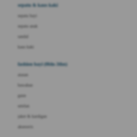
Beauty Barn
sepatu & kaus kaki
Bio Oil
sepatu bayi
Biolane
sepatu anak
Bite Fighters
sandal
Bizzi Growin
kaus kaki
Blackmores
fashion bayi (0bln-3thn)
Blooming Marvellous
atasan
Bonnels
bawahan
Bravado
gaun
Bruder
setelan
Brush Baby
jaket & kardigan
Buds Organics
aksesoris
Bugaboo