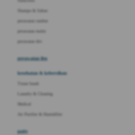
Sunscreen
London Taxi
Shampo & Sabun
Love To Dream
perawatan rambut
perawatan mulut
M
perawatan diri
Magformers
Mama's Choice
perawatan ibu
Mamas&Papas
kesehatan & kebersihan
Mamaway
Tissue basah
Maxi Cosi
Laundry & Cleaning
Megabloks
Medical
Micro
Air Purifier & Humidifier
MiDeer
Mimi & Lula
potty