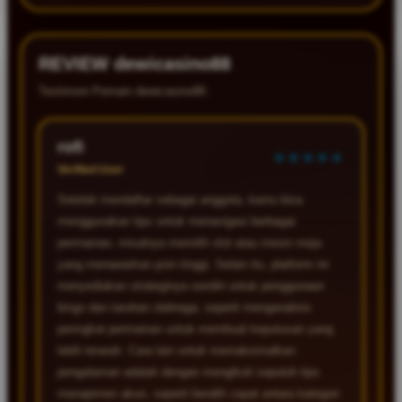
atau melihat promosi terbaru. Platform ini menyediakan
berbagai tips untuk menjelajahi platform. Misalnya,
cepat antara kategori game kasino dan aktivitas terkait
khusus. Selain itu, platform ini juga menyediakan
panduan penggunaan yang aman dan cepat untuk
kamu bisa mencoba strategi baru untuk permainan
olahraga. Anda dapat mengatur akun Anda dengan
pilihan untuk taruhan olahraga, dimana kamu dapat
mengelola akun, beralih antara kategori permainan, dan
bingo atau mempelajari cara menganalisis peringkat
mudah, memeriksa riwayat aktivitas, dan
mengikuti pertandingan favoritmu dan berpartisipasi
REVIEW dewicasino88
melakukan deposit maupun penarikan. Pengguna juga
dalam taruhan olahraga untuk mengambil keputusan
mengoptimalkan pengalaman bermain Anda secara
secara virtual. Untuk pengalaman yang lebih optimal,
bisa mendapatkan bantuan dukungan jika diperlukan.
Testimoni Pemain dewicasino88.
yang lebih tepat. Platform ini juga menyediakan
online. Platform ini juga memberikan informasi terbaru
terdapat tips dan strategi yang bisa kamu gunakan,
informasi tentang cara mengelola poin dan
tentang petunjuk menggunakan fitur-fitur platform dan
seperti mempelajari cara terbaik untuk mengelola
memanfaatkan promosi yang tersedia. Selain itu, kamu
update permainan yang terbaru. Dengan mempelajari
akunmu, mulai dari daftar (register) sebagai anggota
dina
bisa mendapatkan tips untuk navigasi cepat antar
★★★★★
tips dan strategi yang tersedia, Anda dapat
hingga memantau poin atau saldo. Pengguna juga
Verified User
kategori permainan, seperti dari casino ke olahraga atau
memaksimalkan pengalaman bermain dan menjelajahi
dapat dengan mudah beralih antara kategori permainan
sebaliknya. Bagi yang baru bergabung, ada panduan
Setelah mengunduh aplikasi dan mendaftar menjadi
berbagai macam game yang ditawarkan dengan cara
hanya dalam beberapa klik. Jadi, kamu dapat
mengenai cara daftar dan melakukan deposit serta
yang lebih mudah dan menyenangkan.
anggota, kamu bisa memulai petualangan seru di dunia
menikmati platform ini secara efektif dengan mengikuti
withdrawal dengan aman dan efisien. Dengan
online casino ini! Platform ini menyediakan beragam
alur penggunaan serta tips yang diberikan, untuk
mempelajari cara-cara ini, kamu akan lebih mudah
permainan seperti slot, bingo, dan berbagai jenis game
pengalaman bermain online yang menyenangkan dan
menikmati beragam game online seperti slot, table
optimal.
meja. Misalnya, untuk kamu penggemar olahraga,
games, dan sports betting dengan menciptakan
tersedia juga sports-related gaming untuk memuaskan
pengalaman yang menyenangkan dan bermanfaat.
semangatmu. Untuk memaksimalkan pengalaman
bermain, cobalah tips dan strategi yang tersedia, salah
satunya adalah analisa peringkat permainan agar
keputusanmu lebih tepat. Selain itu, platform ini juga