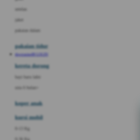
setelan
jaket
pakaian dalam
pakaian tidur
dewicasino88 LOGIN
kereta dorong
bayi baru lahir
usia 6 bulan+
koper anak
kursi mobil
0-13 Kg
0-36 Kg