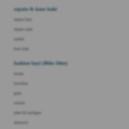
sepatu & kaus kaki
sepatu bayi
sepatu anak
sandal
kaus kaki
fashion bayi (0bln-3thn)
atasan
bawahan
gaun
setelan
jaket & kardigan
aksesoris