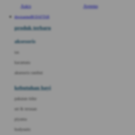
Asics
Aveeno
dewicasino88 DAFTAR
produk terbaru
aksesoris
tas
kacamata
aksesoris rambut
kebutuhan bayi
pakaian tidur
set & terusan
piyama
bodysuits