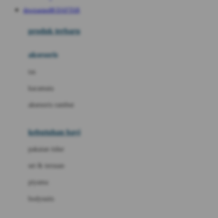
Awan
dewicasino88 DAFTAR
Azetabio
produk terbaru
B
aksesoris
Baabaasheepz
tas
Babiators
kacamata
Baby Dove
aksesoris rambut
Baby Jogger
Baby Rovega
kebutuhan bayi
Babybee
pakaian tidur
Banana Boat
set & terusan
Banz
piyama
Barbie
bodysuits
Beaba