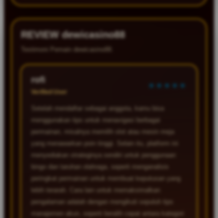
atau melihat promosi terbaru. Platform ini menyediakan
berbagai tips untuk menjelajahi platform. Misalnya,
cepat antara kategori game kasino dan aktivitas terkait
khusus. Selain itu, platform ini juga menyediakan
panduan penggunaan yang aman dan cepat untuk
kamu bisa mencoba strategi baru untuk permainan
olahraga. Anda dapat mengatur akun Anda dengan
pilihan untuk taruhan olahraga, dimana kamu dapat
mengelola akun, beralih antara kategori permainan, dan
bingo atau mempelajari cara menganalisis peringkat
mudah, memeriksa riwayat aktivitas, dan
mengikuti pertandingan favoritmu dan berpartisipasi
REVIEW dewicasino88
melakukan deposit maupun penarikan. Pengguna juga
dalam taruhan olahraga untuk mengambil keputusan
mengoptimalkan pengalaman bermain Anda secara
secara virtual. Untuk pengalaman yang lebih optimal,
bisa mendapatkan bantuan dukungan jika diperlukan.
Testimoni Pemain dewicasino88.
yang lebih tepat. Platform ini juga menyediakan
online. Platform ini juga memberikan informasi terbaru
terdapat tips dan strategi yang bisa kamu gunakan,
informasi tentang cara mengelola poin dan
tentang petunjuk menggunakan fitur-fitur platform dan
seperti mempelajari cara terbaik untuk mengelola
memanfaatkan promosi yang tersedia. Selain itu, kamu
update permainan yang terbaru. Dengan mempelajari
akunmu, mulai dari daftar (register) sebagai anggota
dina
bisa mendapatkan tips untuk navigasi cepat antar
★★★★★
tips dan strategi yang tersedia, Anda dapat
hingga memantau poin atau saldo. Pengguna juga
Verified User
kategori permainan, seperti dari casino ke olahraga atau
memaksimalkan pengalaman bermain dan menjelajahi
dapat dengan mudah beralih antara kategori permainan
sebaliknya. Bagi yang baru bergabung, ada panduan
berbagai macam game yang ditawarkan dengan cara
Setelah mengunduh aplikasi dan mendaftar menjadi
hanya dalam beberapa klik. Jadi, kamu dapat
mengenai cara daftar dan melakukan deposit serta
yang lebih mudah dan menyenangkan.
anggota, kamu bisa memulai petualangan seru di dunia
menikmati platform ini secara efektif dengan mengikuti
withdrawal dengan aman dan efisien. Dengan
online casino ini! Platform ini menyediakan beragam
alur penggunaan serta tips yang diberikan, untuk
mempelajari cara-cara ini, kamu akan lebih mudah
pengalaman bermain online yang menyenangkan dan
permainan seperti slot, bingo, dan berbagai jenis game
menikmati beragam game online seperti slot, table
optimal.
meja. Misalnya, untuk kamu penggemar olahraga,
games, dan sports betting dengan menciptakan
tersedia juga sports-related gaming untuk memuaskan
pengalaman yang menyenangkan dan bermanfaat.
semangatmu. Untuk memaksimalkan pengalaman
bermain, cobalah tips dan strategi yang tersedia, salah
satunya adalah analisa peringkat permainan agar
keputusanmu lebih tepat. Selain itu, platform ini juga