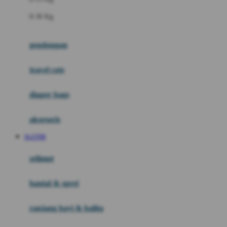
Felt So Sweet
0-36 Kg
Fisher Price
Flipper
gendongan
Friends Of Sally
travel cots
G
diaper bags
Gb
Geko
aksesoris
Graco
SLOT88
Gund
selimut
H
bantal & sprei
Habbie
Haenim
ranjang bayi & balita
Happy Horse