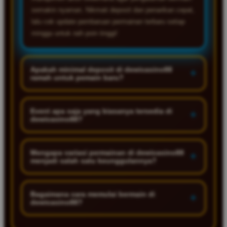
semakin nyaman. Nikmati deposit dan penarikan cepat,
lalu cek update pembaruan permainan terbaru setiap
minggu untuk raih poin tinggi!
Apakah minimal deposit di dewicasino88
+
ramah untuk pemain baru?
Platform ini menyediakan beragam pilihan permainan
online untuk Anda nikmati, mulai dari digital slots dan
Event apa saja yang biasanya tersedia di
+
dewicasino88?
bingo hingga table games dan sports-related gaming.
Sebagai contoh, selain mengakses beragam pilihan
Setelah mendaftar, anggota dapat menggunakan tips
game yang tersedia, Anda juga dapat mempelajari
untuk menavigasi berbagai permainan kasino, slot,
Mengapa variasi permainan di dewicasino88
strategize untuk meningkatkan peluang bermain seperti
+
menjadi salah satu keunggulannya?
bingo, dan taruhan olahraga di platform ini. Misalnya,
menganalisis peringkat permainan untuk membuat
para pemain bisa memilih permainan yang memiliki poin
keputusan lebih hati-hati dalam taruhan olahraga. Cara
Platform ini memungkinkan kamu untuk menjelajahi
tinggi atau strategi seperti menganalisis peringkat
ini dapat membantu Anda lebih menikmati pengalaman
berbagai macam permainan online, seperti slot, bingo,
Bagaimana cara memulai bermain di
permainan dalam kategori olahraga untuk membuat
+
berpartisipasi dalam berbagai macam event olahraga.
dewicasino88?
dan berbagai jenis permainan meja. Misalnya, kamu
keputusan yang lebih hati-hati. Selain itu, pengguna
Selain itu, platform ini menawarkan tips untuk
bisa mencoba slot dengan hadiah-hadiah menarik atau
dapat mengakses tips tentang cara mendaftar gratis
Setelah daftar akun selesai, kamu bisa menggunakan
manajemen akun yang efektif, seperti beralih dengan
menantang dirimu dalam game bingo dengan strategi