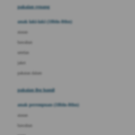
Buggygear
pakaian renang
Bumkins
anak laki-laki (18bln-8thn)
C
atasan
Cetaphil
bawahan
Chicco
setelan
Childlife
jaket
Clevamama
pakaian dalam
Cocolatte
Cottonseeds
pakaian ibu hamil
Cozy N Safe
anak perempuan (18bln-8thn)
Crane
atasan
Cybex
bawahan
D