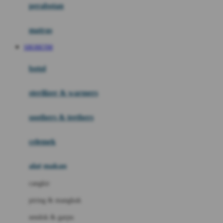
perabotan
Happy Tummy
Hauck
matras
Havaianas
SBOBET88
Hegen
botol
Hot Wheels
sterilizer & warmers
Hybrid
soothers & teethers
I
Inlacta DHA
celemek
Interlac
alat makan
Ivenet
cangkir
J
piring & mangkuk
Jack N Jill
sendok & garpu