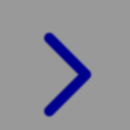
Twistshake
TY Toys
U
V
Veja
Vitaflow
Vtech
W
Waterland
Wellness