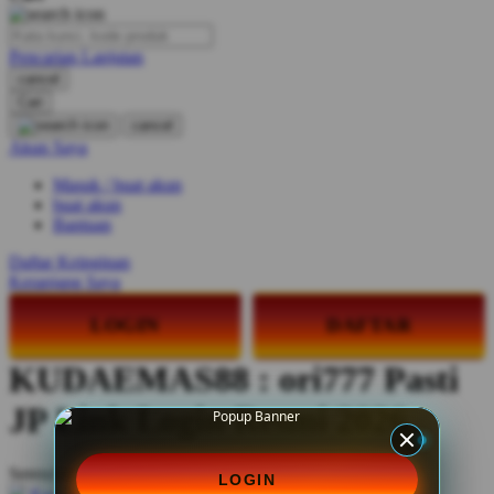
O
Pencarian Lanjutan
Oh Ma Grain
cancel
Okiedog
Cari
cancel
P
Akun Saya
Masuk / buat akun
Peachy
buat akun
Phil & Ted's
Bantuan
Philips Avent
Daftar Keinginan
Keranjang Saya
Pigeon
LOGIN
DAFTAR
Playgro
KUDAEMAS88 : ori777 Pasti
Poled Global
JP Link Login Resmi 2026
Ponycycle
Puma
Serendah
Rp 10.000
LOGIN
Pureats