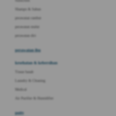
Sunscreen
London Taxi
Shampo & Sabun
Love To Dream
perawatan rambut
perawatan mulut
M
perawatan diri
Magformers
Mama's Choice
perawatan ibu
Mamas&Papas
kesehatan & kebersihan
Mamaway
Tissue basah
Maxi Cosi
Laundry & Cleaning
Megabloks
Medical
Micro
Air Purifier & Humidifier
MiDeer
Mimi & Lula
potty