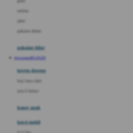
gaun
Dae Organics
setelan
Docare
jaket
Doona
pakaian dalam
Down To Earth
Drew
pakaian tidur
Dr. Brown's
dewicasino88 LOGIN
E
kereta dorong
ELC
bayi baru lahir
Ergobaby
usia 6 bulan+
Expert Care
koper anak
Ezyroller
kursi mobil
F
0-13 Kg