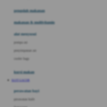
Joie
pengolah makanan
Joolz
Jujube
makanan & multivitamin
K
alat menyusui
Kiddycuts
pompa asi
Kumon
penyimpanan asi
L
cooler bags
Leapfrog
kursi makan
Leclerc
SLOT GACOR
Lee Vierra
Lillebaby
perawatan bayi
Little Bird Told Me
perawatan kulit
Little Miss Janis