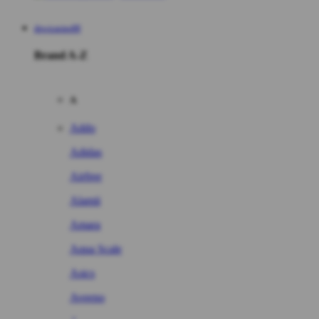
dewicasino88
Brand A-Z
A
Addo
Adidas
Airfree
Alamii
Amara
Aqua Scale
Asics
Aveeno