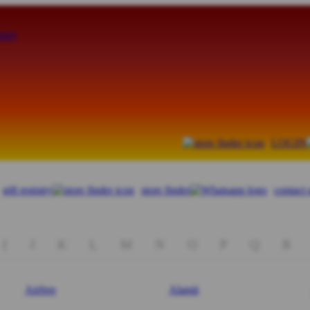
istry
LOGIN
gift registry
store finder
contact 
I
J
K
L
M
N
O
P
Q
R
Airfree
Alamii