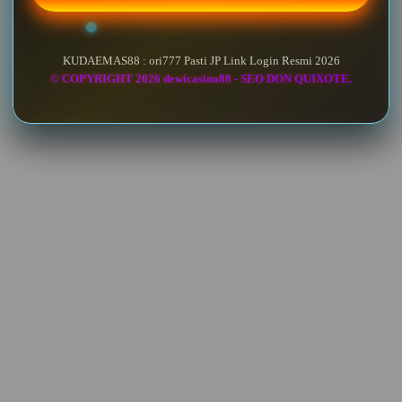
KUDAEMAS88 : ori777 Pasti JP Link Login Resmi 2026
© COPYRIGHT 2026 dewicasino88 - SEO DON QUIXOTE.