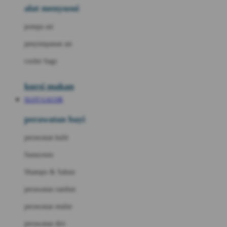
alat menyusui
pompa asi
penyimpanan asi
cooler bags
kursi makan
SLOT GACOR
perawatan bayi
perawatan kulit
Sunscreen
Shampo & Sabun
perawatan rambut
perawatan mulut
perawatan diri