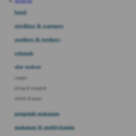
SBOBET88
botol
sterilizer & warmers
soothers & teethers
celemek
alat makan
cangkir
piring & mangkuk
sendok & garpu
pengolah makanan
makanan & multivitamin