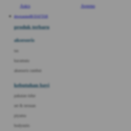
Asics
Aveeno
dewicasino88 DAFTAR
produk terbaru
aksesoris
tas
kacamata
aksesoris rambut
kebutuhan bayi
pakaian tidur
set & terusan
piyama
bodysuits