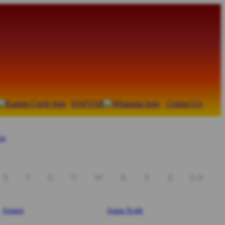
DAFTAR
Contact Us
us
S
T
U
V
W
X
Y
Z
0-9
Amara
Aqua Scale