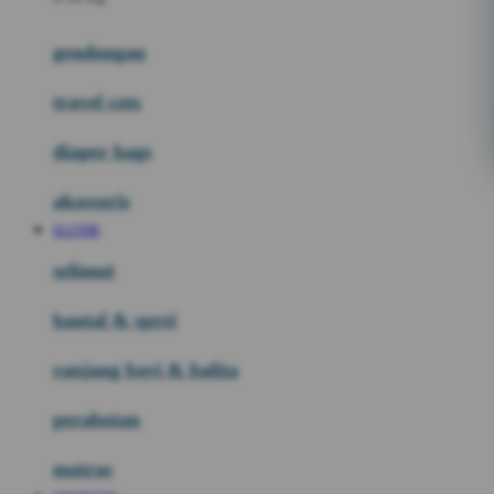
gendongan
travel cots
diaper bags
aksesoris
SLOT88
selimut
bantal & sprei
ranjang bayi & balita
perabotan
matras