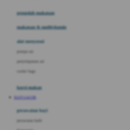
Joie
pengolah makanan
Joolz
Jujube
makanan & multivitamin
K
alat menyusui
Kiddycuts
pompa asi
Kumon
penyimpanan asi
L
cooler bags
Leapfrog
kursi makan
Leclerc
SLOT GACOR
Lee Vierra
Lillebaby
perawatan bayi
Little Bird Told Me
perawatan kulit
Little Miss Janis