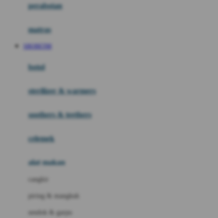
perabotan
Happy Tummy
Hauck
matras
Havaianas
SBOBET88
Hegen
botol
Hot Wheels
sterilizer & warmers
Hybrid
soothers & teethers
I
Inlacta DHA
celemek
Interlac
alat makan
Ivenet
cangkir
J
piring & mangkuk
Jack N Jill
sendok & garpu