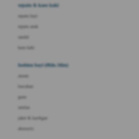
Beauty Barn
sepatu & kaus kaki
Bio Oil
sepatu bayi
Biolane
sepatu anak
Bite Fighters
sandal
Bizzi Growin
kaus kaki
Blackmores
fashion bayi (0bln-3thn)
Blooming Marvellous
atasan
Bonnels
bawahan
Bravado
gaun
Bruder
setelan
Brush Baby
jaket & kardigan
Buds Organics
aksesoris
Bugaboo