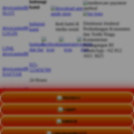
Perlindungan Konsumen
kami
media sosial
LOGIN
dan Tertib Niaga
Kementerian
bantuan
Perdagangan RI
LINK
dan faq
WhatsApp: +62 812
dewicasino88
1021 3625
021-
dewicasino88
123456789
DAFTAR
24 Hours
dewicasino88
LINK
DAFTAR
dewicasino88
PROMO
dewicasino88
TOGEL
LOGIN
SITUS
DAFTAR
dewicasino88