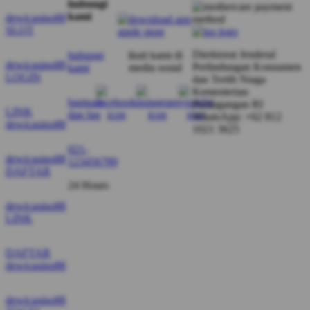
Perlindungan Konsumen
kami
media sosial
LOGIN
dan Tertib Niaga
Kementerian
bantuan
Perdagangan RI
LINK
dan faq
WhatsApp: +62 812
dewicasino88
1021 3625
021-
dewicasino88
123456789
DAFTAR
24 Hours
dewicasino88
LINK
DAFTAR
dewicasino88
dewicasino88
TOGEL
SITUS
dewicasino88