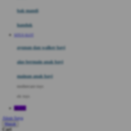
Mini Monkey
Moby
bak mandi
Momami
handuk
Mothercare
SITUS SLOT
Mustela
ayunan dan walker bayi
My Buddy Tag
My K
alas bermain anak bayi
N
mainan anak bayi
Naif
mothercare toys
Nike
elc toys
Nordic Natural
SLOT
Nuby
Akun Saya
Nuna
Masuk
Cari