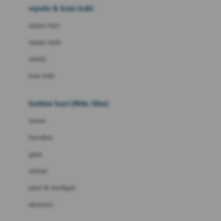
Beauty Barn
sepatu & kaus kaki
Bio Oil
sepatu bayi
Biolane
sepatu anak
Bite Fighters
sandal
Bizzi Growin
kaus kaki
Blackmores
fashion bayi (0bln-3thn)
Blooming Marvellous
atasan
Bonnels
bawahan
Bravado
gaun
Bruder
setelan
Brush Baby
jaket & kardigan
Buds Organics
aksesoris
Bugaboo