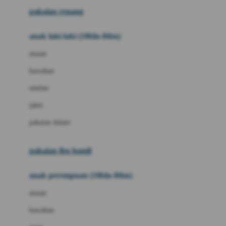
Buggygear
pakaian renang
Bumkins
anak laki-laki (18bln-8thn)
C
atasan
Cetaphil
bawahan
Chicco
setelan
Childlife
jaket
Clevamama
pakaian dalam
Cocolatte
Cottonseeds
pakaian ibu hamil
Cozy N Safe
anak perempuan (18bln-8thn)
Crane
atasan
Cybex
bawahan
D