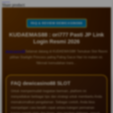
Share product:
FAQ & REVIEW DEWICASINO88
KUDAEMAS88 : ori777 Pasti JP Link
Login Resmi 2026
dewicasino88
Selamat datang di KUDAEMAS88! Temukan Slot Resmi
pilihan Starlight Princess paling Paling Gacor Hari Ini malam ini.
Nikmati kemudahan trans...
FAQ dewicasino88 SLOT
Untuk mempermudah kegiatan bermain, platform ini
menyediakan berbagai tips dan strategi untuk membantu Anda
memaksimalkan pengalaman. Sebagai contoh, Anda bisa
mempelajari cara beralih cepat antara kategori permainan