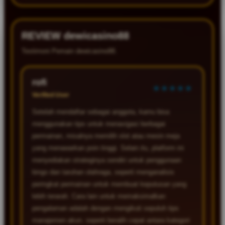
atau melihat promosi terbaru. Platform ini menyediakan
berbagai tips untuk menjelajahi platform. Misalnya,
cepat antara kategori game kasino dan aktivitas terkait
khusus. Selain itu, platform ini juga menyediakan
panduan penggunaan yang aman dan cepat untuk
kamu bisa mencoba strategi baru untuk permainan
olahraga. Anda dapat mengatur akun Anda dengan
pilihan untuk taruhan olahraga, dimana kamu dapat
mengelola akun, beralih antara kategori permainan, dan
bingo atau mempelajari cara menganalisis peringkat
mudah, memeriksa riwayat aktivitas, dan
mengikuti pertandingan favoritmu dan berpartisipasi
REVIEW dewicasino88
melakukan deposit maupun penarikan. Pengguna juga
dalam taruhan olahraga untuk mengambil keputusan
mengoptimalkan pengalaman bermain Anda secara
secara virtual. Untuk pengalaman yang lebih optimal,
bisa mendapatkan bantuan dukungan jika diperlukan.
Testimoni Pemain dewicasino88.
yang lebih tepat. Platform ini juga menyediakan
online. Platform ini juga memberikan informasi terbaru
terdapat tips dan strategi yang bisa kamu gunakan,
informasi tentang cara mengelola poin dan
tentang petunjuk menggunakan fitur-fitur platform dan
seperti mempelajari cara terbaik untuk mengelola
memanfaatkan promosi yang tersedia. Selain itu, kamu
update permainan yang terbaru. Dengan mempelajari
akunmu, mulai dari daftar (register) sebagai anggota
dina
bisa mendapatkan tips untuk navigasi cepat antar
★★★★★
tips dan strategi yang tersedia, Anda dapat
hingga memantau poin atau saldo. Pengguna juga
Verified User
kategori permainan, seperti dari casino ke olahraga atau
memaksimalkan pengalaman bermain dan menjelajahi
dapat dengan mudah beralih antara kategori permainan
sebaliknya. Bagi yang baru bergabung, ada panduan
Setelah mengunduh aplikasi dan mendaftar menjadi
berbagai macam game yang ditawarkan dengan cara
hanya dalam beberapa klik. Jadi, kamu dapat
mengenai cara daftar dan melakukan deposit serta
yang lebih mudah dan menyenangkan.
anggota, kamu bisa memulai petualangan seru di dunia
menikmati platform ini secara efektif dengan mengikuti
withdrawal dengan aman dan efisien. Dengan
online casino ini! Platform ini menyediakan beragam
alur penggunaan serta tips yang diberikan, untuk
mempelajari cara-cara ini, kamu akan lebih mudah
permainan seperti slot, bingo, dan berbagai jenis game
pengalaman bermain online yang menyenangkan dan
menikmati beragam game online seperti slot, table
optimal.
meja. Misalnya, untuk kamu penggemar olahraga,
games, dan sports betting dengan menciptakan
tersedia juga sports-related gaming untuk memuaskan
pengalaman yang menyenangkan dan bermanfaat.
semangatmu. Untuk memaksimalkan pengalaman
bermain, cobalah tips dan strategi yang tersedia, salah
satunya adalah analisa peringkat permainan agar
keputusanmu lebih tepat. Selain itu, platform ini juga