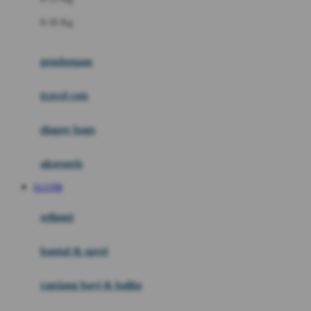
Felt So Sweet
0-36 Kg
Fisher Price
Flipper
gendongan
Friends Of Sally
travel cots
G
diaper bags
Gb
Geko
aksesoris
Graco
SLOT88
Gund
selimut
H
bantal & sprei
Habbie
Haenim
ranjang bayi & balita
Happy Horse