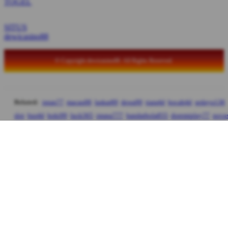
© Copyright dewicasino88. All Rights Reserved.
Related:
intan77
macau88
laskar89
dewa99
tiara4d
bocah4d
sedayu138
slot
bus4d
hoki99
luck365
istana777
bandarbola855
doremiplay77
nova