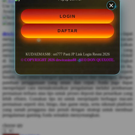
Earn
1.000.000
-
100.000.000
Bonus
Use Installment Options from
.
Laarn more
Q
Available for :
LOGIN
home delivery
QV Baby
store pickup
DAFTAR
dewicasino88
Setelah Anda mendaftar sebagai anggota, Anda dapat
R
menggunakan tips yang tersedia untuk menavigasi berbagai macam
permainan, seperti slot dan games meja, untuk meningkatkan
Real Shades
pengalaman online Anda. Misalnya, pilihlah permainan yang
KUDAEMAS88 : ori777 Pasti JP Link Login Resmi 2026
menawarkan poin tinggi atau coba strategi untuk penggunaan efektif
Red Castle
© COPYRIGHT 2026 dewicasino88 - SEO DON QUIXOTE.
di bingo dan taruhan olahraga, seperti menganalisis peringkat
permainan untuk membuat keputusan yang lebih hati-hati. Selain itu,
Ribbon Madness
platform ini menyediakan ten tips untuk pengelolaan akun, seperti
beralih cepat antara kategori gaming (casino dan olahraga), dengan
S
panduan penggunaan yang aman dan cepat. Anda juga dapat
mempelajari cara memaksimalkan pengalaman melalui pembaruan
Sebamed
permainan terbaru atau tips untuk proses deposit dan penarikan yang
lebih efisien. Gunakan tips ini untuk menjelajahi berbagai macam
Silver Cross
permainan seperti slot, bingo, dan game meja, serta nikmati platform
yang ramah pengguna dan penuh dengan strategi untuk membuat
Simply Idea
pengalaman gaming Anda semakin menyenangkan.
Skip Hop
choose qty
Spectra