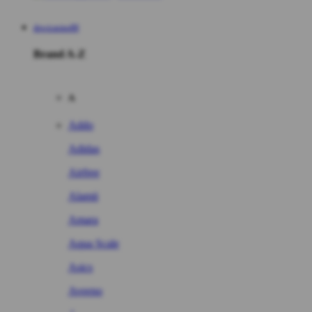
dewicasino88
Brand A-Z
A
Addo
Adidas
Airfree
Alamii
Amara
Aqua Scale
Asics
Aveeno